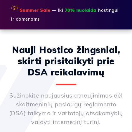
🌞
Summer Sale
— Iki
70% nuolaida
hostingui
ir domenams
Nauji Hostico žingsniai,
skirti prisitaikyti prie
DSA reikalavimų
Sužinokite naujausius atnaujinimus dėl
skaitmeninių paslaugų reglamento
(DSA) taikymo ir vartotojų atsakomybių
valdyti internetinį turinį.