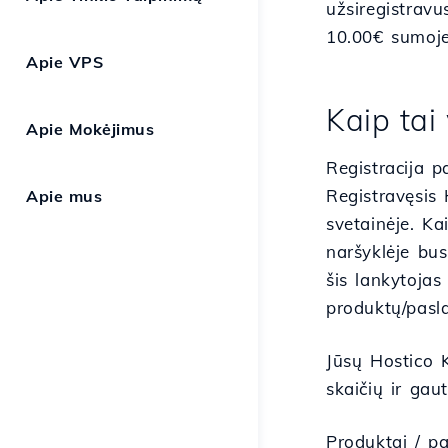
užsiregistrav
10.00€ sumoje
Apie VPS
Kaip tai 
Apie Mokėjimus
Registracija p
Registravęsis 
Apie mus
svetainėje. K
naršyklėje bus
šis lankytojas
produktų/pasl
Jūsų Hostico K
skaičių ir gau
Produktai / p