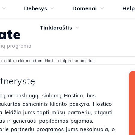
Debesys
Domenai
Help
Tinklaraštis
iate
rių programa
e kreditą, reklamuodami Hostico talpinimo paketus.
tnerystę
ktą ar paslaugą, siūlomą Hostico, bus
sukurtas asmeninis kliento paskyra. Hostico
a leidžia jums tapti mūsų partneriu, atgauti
jas ir generuoti papildomas pajamas.
 prie partnerių programos jums nekainuoja, o