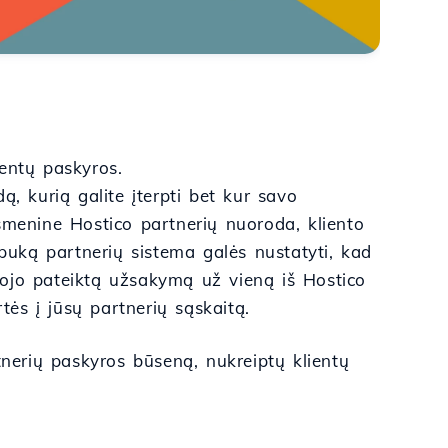
ientų paskyros.
, kurią galite įterpti bet kur savo
smenine Hostico partnerių nuoroda, kliento
apuką partnerių sistema galės nustatyti, kad
kytojo pateiktą užsakymą už vieną iš Hostico
ės į jūsų partnerių sąskaitą.
tnerių paskyros būseną, nukreiptų klientų