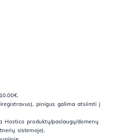
10.00€.
egistravus), pinigus galima atsiimti į
da Hostico produktų/paslaugų/domenų
tnerių sistemoje).
unijoje.