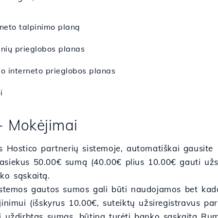
rneto talpinimo planą
inių prieglobos planas
 interneto prieglobos planas
i
- Mokėjimai
s Hostico partnerių sistemoje, automatiškai gausite 
siekus 50.00€ sumą (40.00€ plius 10.00€ gauti užsir
ko sąskaitą.
sistemos gautos sumos gali būti naudojamos bet ka
jinimui (išskyrus 10.00€, suteiktų užsiregistravus par
i uždirbtas sumas, būtina turėti banko sąskaitą Rum