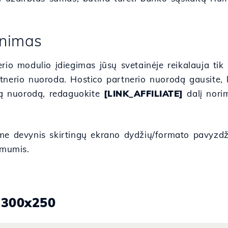
inimas
rio modulio įdiegimas jūsų svetainėje reikalauja ti
nerio nuoroda. Hostico partnerio nuorodą gausite, k
šią nuorodą, redaguokite
[LINK_AFFILIATE]
dalį norim
me devynis skirtingų ekrano dydžių/formato pavyzd
 mumis.
.300x250