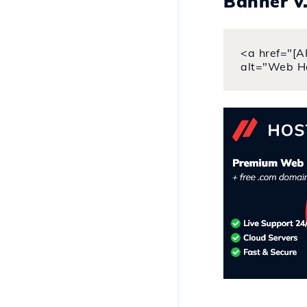
Banner v
<a href="[A
alt="Web H