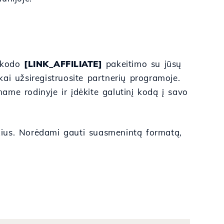
k kodo
[LINK_AFFILIATE]
pakeitimo su jūsų
ai užsiregistruosite partnerių programoje.
ame rodinyje ir įdėkite galutinį kodą į savo
žius. Norėdami gauti suasmenintą formatą,