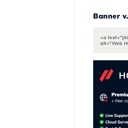
Banner v
<a href="[A
alt="Web H