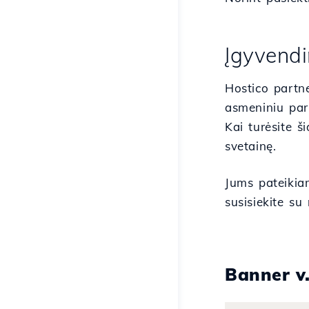
Įgyvend
Hostico partne
asmeniniu part
Kai turėsite 
svetainę.
Jums pateikia
susisiekite su
Banner v