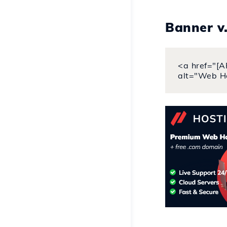
Banner v
<a href="[A
alt="Web H