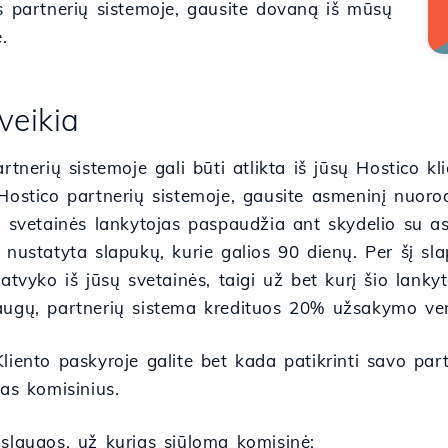
us partnerių sistemoje, gausite dovaną iš mūsų
.
veikia
artnerių sistemoje gali būti atlikta iš jūsų Hostico kl
Hostico partnerių sistemoje, gausite asmeninį nuorodą
ai svetainės lankytojas paspaudžia ant skydelio su a
 nustatyta slapukų, kurie galios 90 dienų. Per šį sl
 atvyko iš jūsų svetainės, taigi už bet kurį šio lan
augų, partnerių sistema kredituos 20% užsakymo vert
liento paskyroje galite bet kada patikrinti savo par
tas komisinius.
aslaugos, už kurias siūloma komisinė: