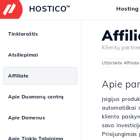
HOSTICO
™
Hosting
Affil
Tinklaraštis
Klientų partne
Atsiliepimai
Uždirbkite Affiliat
Affiliate
Apie par
Apie Duomenų centrą
Įsigijus produ
automatiškai 
kliento paskyr
Apie Domenus
savo investici
Prisijungimas
Apie Tinklo Talpinimą