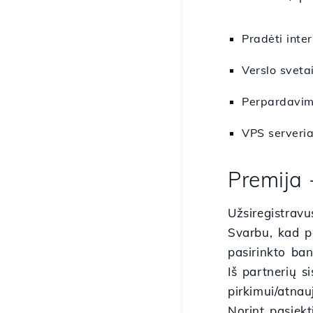
Pradėti inte
Verslo sveta
Perpardavimo
VPS serveria
Premija 
Užsiregistravu
Svarbu, kad pa
pasirinkto ban
Iš partnerių 
pirkimui/atnau
Norint pasiekt