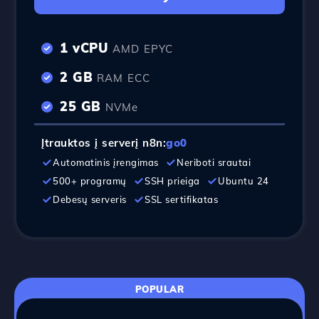
1 vCPU
AMD EPYC
2 GB
RAM ECC
25 GB
NVMe
Įtrauktos į serverį n8n:
go0
Automatinis įrengimas
Neriboti srautai
500+ programų
SSH prieiga
Ubuntu 24
Debesų serveris
SSL sertifikatas
POPULAR