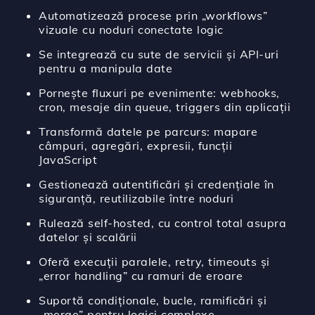
Automatizează procese prin „workflows”
vizuale cu noduri conectate logic
Se integrează cu sute de servicii și API-uri
pentru a manipula date
Pornește fluxuri pe evenimente: webhooks,
cron, mesaje din queue, triggers din aplicații
Transformă datele pe parcurs: mapare
câmpuri, agregări, expresii, funcții
JavaScript
Gestionează autentificări și credențiale în
siguranță, reutilizabile între noduri
Rulează self-hosted, cu control total asupra
datelor și scalării
Oferă execuții paralele, retry, timeouts și
„error handling” cu ramuri de eroare
Suportă condiționale, bucle, ramificări și
„merge” pentru logici complexe