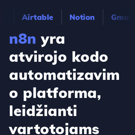
s
Airtable
Notion
Gmail
n8n
yra
atvirojo kodo
automatizavim
o platforma,
leidžianti
vartotojams