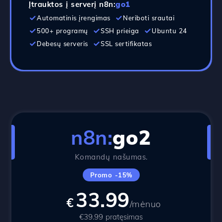
Įtrauktos į serverį n8n:
go1
Automatinis įrengimas
Neriboti srautai
500+ programų
SSH prieiga
Ubuntu 24
Debesų serveris
SSL sertifikatas
n8n:
go2
Komandų našumas.
Promo -15%
33.99
€
/mėnuo
€39.99 pratęsimas