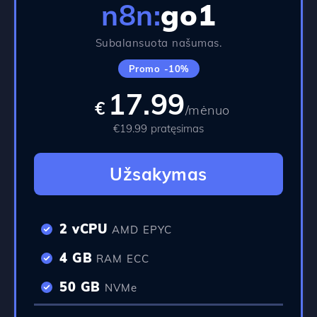
n8n:
go1
Subalansuota našumas.
Promo -10%
17.99
€
/mėnuo
€19.99 pratęsimas
Užsakymas
2 vCPU
AMD EPYC
4 GB
RAM ECC
50 GB
NVMe