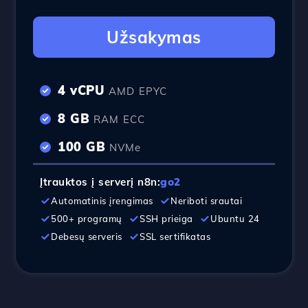
Užsakymas
4 vCPU
AMD EPYC
8 GB
RAM ECC
100 GB
NVMe
Įtrauktos į serverį n8n:
go2
Automatinis įrengimas
Neriboti srautai
500+ programų
SSH prieiga
Ubuntu 24
Debesų serveris
SSL sertifikatas