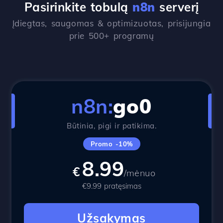
Pasirinkite tobulą
n8n
serverį
Įdiegtas, saugomas & optimizuotas, prisijungia
prie 500+ programų
n8n:
go0
Būtinia, pigi ir patikima.
Promo -10%
8.99
€
/mėnuo
€9.99 pratęsimas
Užsakymas