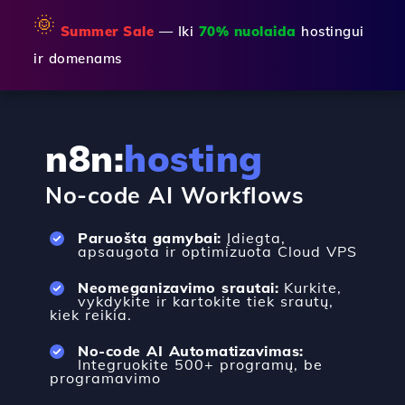
🌞
Summer Sale
— Iki
70% nuolaida
hostingui
ir domenams
n8n:
hosting
No-code AI Workflows
Paruošta gamybai:
Įdiegta,
apsaugota ir optimizuota Cloud VPS
Neomeganizavimo srautai:
Kurkite,
vykdykite ir kartokite tiek srautų,
kiek reikia.
No-code AI Automatizavimas:
Integruokite 500+ programų, be
programavimo