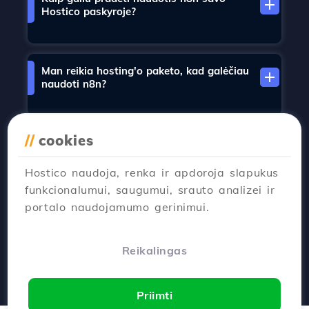
Hostico paskyroje?
Man reikia hosting'o paketo, kad galėčiau
naudoti n8n?
//
cookies
n8n automatiškai įdiegiama?
Hostico naudoja, renka ir apdoroja slapukus
funkcionalumui, saugumui, srauto analizei ir
portalo naudojamumo gerinimui.
Techninė pagalba n8n yra įtraukta?
Reikalingas
Priimti