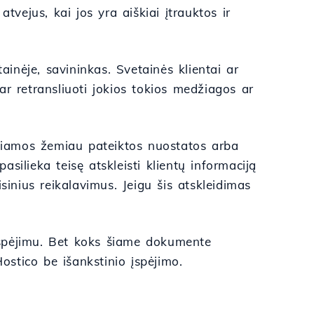
tvejus, kai jos yra aiškiai įtrauktos ir
ainėje, savininkas. Svetainės klientai ar
 ar retransliuoti jokios tokios medžiagos ar
džiamos žemiau pateiktos nuostatos arba
silieka teisę atskleisti klientų informaciją
sinius reikalavimus. Jeigu šis atskleidimas
 įspėjimu. Bet koks šiame dokumente
Hostico be išankstinio įspėjimo.