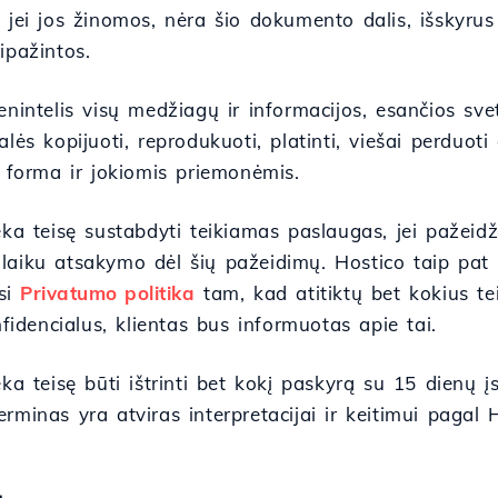
 jei jos žinomos, nėra šio dokumento dalis, išskyrus a
ipažintos.
enintelis visų medžiagų ir informacijos, esančios svet
alės kopijuoti, reprodukuoti, platinti, viešai perduoti
a forma ir jokiomis priemonėmis.
ieka teisę sustabdyti teikiamas paslaugas, jei pažei
aiku atsakymo dėl šių pažeidimų. Hostico taip pat pa
si
Privatumo politika
tam, kad atitiktų bet kokius tei
onfidencialus, klientas bus informuotas apie tai.
eka teisę būti ištrinti bet kokį paskyrą su 15 dienų
rminas yra atviras interpretacijai ir keitimui pagal 