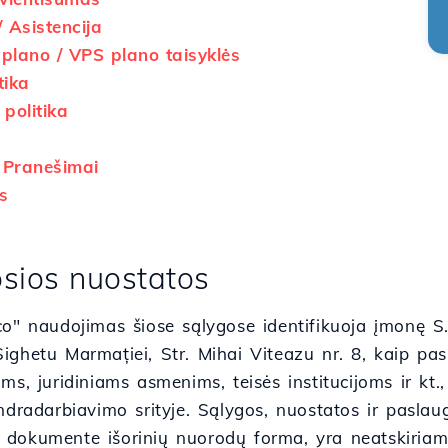
 Asistencija
lano / VPS plano taisyklės
tika
politika
 Pranešimai
s
osios nuostatos
co" naudojimas šiose sąlygose identifikuoja įmonę S
ighetu Marmației, Str. Mihai Viteazu nr. 8, kaip pas
ms, juridiniams asmenims, teisės institucijoms ir kt.
ndradarbiavimo srityje. Sąlygos, nuostatos ir pasla
dokumente išorinių nuorodų forma, yra neatskiriama