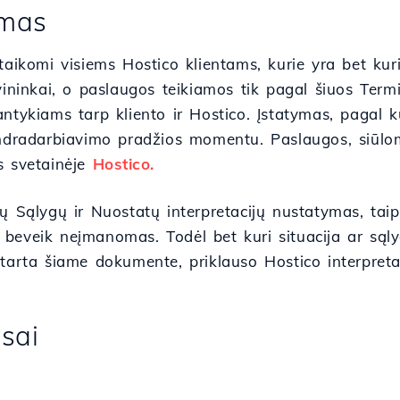
ymas
taikomi visiems Hostico klientams, kurie yra bet kur
vininkai, o paslaugos teikiamos tik pagal šiuos Term
ntykiams tarp kliento ir Hostico. Įstatymas, pagal ku
endradarbiavimo pradžios momentu. Paslaugos, siūlom
s svetainėje
Hostico.
ų Sąlygų ir Nuostatų interpretacijų nustatymas, taip p
eveik neįmanomas. Todėl bet kuri situacija ar sąlyga
tarta šiame dokumente, priklauso Hostico interpretac
nsai