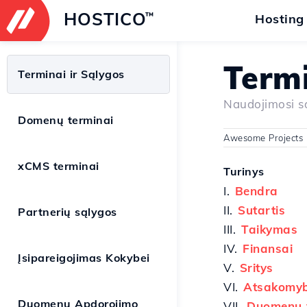
HOSTICO
™
Hosting
Termi
Terminai ir Sąlygos
Naudojimosi s
Domenų terminai
Awesome Projects
xCMS terminai
Turinys
I.
Bendra
II.
Sutartis
Partnerių sąlygos
III.
Taikymas
IV.
Finansai
Įsipareigojimas Kokybei
V.
Sritys
VI.
Atsakomy
Duomenų Apdorojimo
VII.
Duomenų 