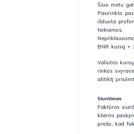
Šiuo metu gali
Pasirinkto pas
išduota profor
teikiamos.
Nepriklausoma
BNR kursą + 2
Valiutos kurs
rinkos svyrav
atitiktį prisi
Siuntimas
Faktūros siunč
kliento paskyr
prašo, kad fa