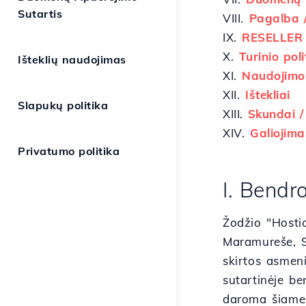
Sutartis
VIII.
Pagalba /
IX.
RESELLER p
X.
Turinio poli
Išteklių naudojimas
XI.
Naudojimo 
XII.
Ištekliai
Slapukų politika
XIII.
Skundai /
XIV.
Galiojima
Privatumo politika
I. Bendr
Žodžio "Hosti
Maramureše, S
skirtos asmeni
sutartinėje be
daroma šiame 