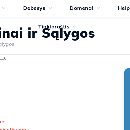
Debesys
Domenai
Help
Tinklaraštis
nai ir Sąlygos
ąlygos
 LLC
bė
vientisumas