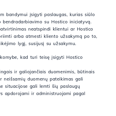
m bandymui įsigyti paslaugas, kurias siūlo
 bendradarbiavimo su Hostico iniciatyvą.
atvirtinimas neatspindi klientui ar Hostico
riimti arba atmesti kliento užsakymą po to,
tikėjimo lygį, susijusį su užsakymu.
omybe, kad turi teisę įsigyti Hostico
isingais ir galiojančiais duomenimis, būtinais
 ar neišsamių duomenų pateikimas gali
e situacijose gali lemti šių paslaugų
ys apdorojami ir administruojami pagal