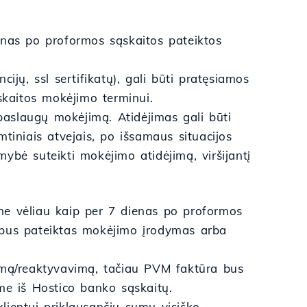
enas po proformos sąskaitos pateiktos
ncijų, ssl sertifikatų), gali būti pratęsiamos
skaitos mokėjimo terminui.
 paslaugų mokėjimą. Atidėjimas gali būti
tiniais atvejais, po išsamaus situacijos
ybė suteikti mokėjimo atidėjimą, viršijantį
ne vėliau kaip per 7 dienas po proformos
 bus pateiktas mokėjimo įrodymas arba
imą/reaktyvavimą, tačiau PVM faktūra bus
e iš Hostico banko sąskaitų.
klientui priklausančių sumų visiško