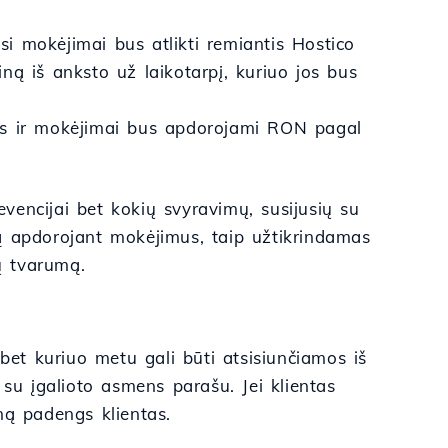
isi mokėjimai bus atlikti remiantis Hostico
ną iš anksto už laikotarpį, kuriuo jos bus
os ir mokėjimai bus apdorojami RON pagal
vencijai bet kokių svyravimų, susijusių su
ą apdorojant mokėjimus, taip užtikrindamas
gų tvarumą.
 bet kuriuo metu gali būti atsisiunčiamos iš
 su įgalioto asmens parašu. Jei klientas
ną padengs klientas.