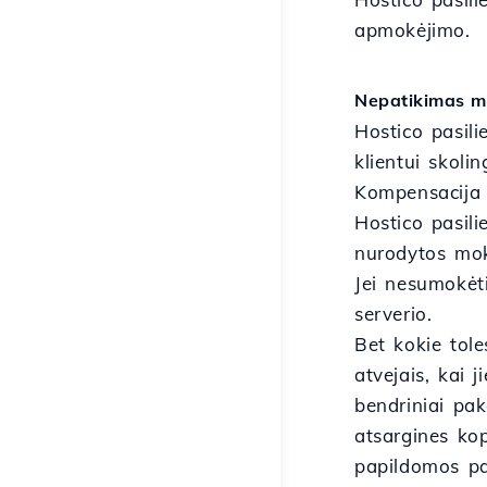
apmokėjimo.
Nepatikimas m
Hostico pasil
klientui skol
Kompensacija 
Hostico pasili
nurodytos mok
Jei nesumokėt
serverio.
Bet kokie tol
atvejais, kai 
bendriniai pak
atsargines kop
papildomos pa