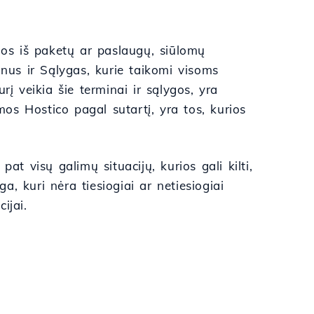
ios iš paketų ar paslaugų, siūlomų
inus ir Sąlygas, kurie taikomi visoms
rį veikia šie terminai ir sąlygos, yra
os Hostico pagal sutartį, yra tos, kurios
at visų galimų situacijų, kurios gali kilti,
, kuri nėra tiesiogiai ar netiesiogiai
ijai.