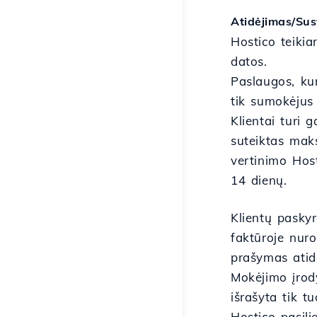
Atidėjimas/Su
Hostico teiki
datos.
Paslaugos, kuri
tik sumokėjus 
Klientai turi 
suteiktas maks
vertinimo Host
14 dienų.
Klientų pasky
faktūroje nur
prašymas atidė
Mokėjimo įrod
išrašyta tik 
Hostico pasili