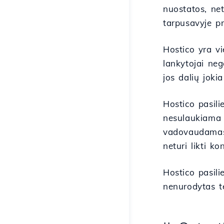
nuostatos, net
tarpusavyje pr
Hostico yra vi
lankytojai neg
jos dalių joki
Hostico pasil
nesulaukiama l
vadovaudama
neturi likti k
Hostico pasili
nenurodytas te