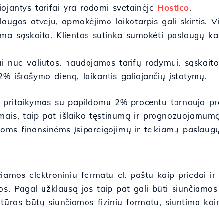
ojantys tarifai yra rodomi svetainėje
Hostico
.
laugos atveju, apmokėjimo laikotarpis gali skirtis. V
ma sąskaita. Klientas sutinka sumokėti paslaugų kai
i nuo valiutos, naudojamos tarifų rodymui, sąskait
% išrašymo dieną, laikantis galiojančių įstatymų.
ų pritaikymas su papildomu 2% procentu tarnauja pre
imais, taip pat išlaiko tęstinumą ir prognozuojamum
imtoms finansinėms įsipareigojimų ir teikiamų paslau
iamos elektroniniu formatu el. paštu kaip priedai ir
os. Pagal užklausą jos taip pat gali būti siunčiamos
ktūros būtų siunčiamos fiziniu formatu, siuntimo kai