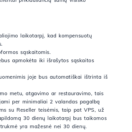
aliojimo laikotarpį, kad kompensuotų
s.
formos sąskaitomis.
nebus apmokėta iki išrašytos sąskaitos
omenimis joje bus automatiškai ištrinta iš
imo metu, atgavimo ar restauravimo, tais
nėjami per minimaliai 2 valandas pagalbą
ms su Reseller teisėmis, taip pat VPS, už
papildomą 30 dienų laikotarpį bus taikomos
a trukmė yra mažesnė nei 30 dienų.