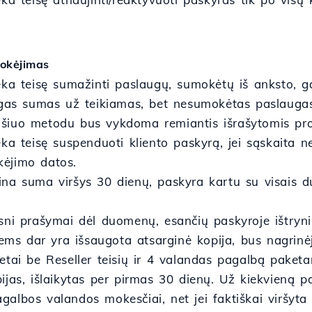
okėjimas
ieka teisę sumažinti paslaugų, sumokėtų iš anksto, g
ingas sumas už teikiamas, bet nesumokėtas paslauga
šiuo metodu bus vykdoma remiantis išrašytomis pro
eka teisę suspenduoti kliento paskyrą, jei sąskaita 
ėjimo datos.
ina suma viršys 30 dienų, paskyra kartu su visais du
esni prašymai dėl duomenų, esančių paskyroje ištryn
jiems dar yra išsaugota atsarginė kopija, bus nagri
etai be Reseller teisių ir 4 valandas pagalbą paketa
ijas, išlaikytas per pirmas 30 dienų. Už kiekvieną 
galbos valandos mokesčiai, net jei faktiškai viršyt