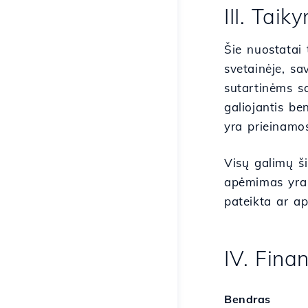
III. Taik
Šie nuostatai 
svetainėje, sa
sutartinėms sa
galiojantis b
yra prieinamo
Visų galimų ši
apėmimas yra b
pateikta ar ap
IV. Fina
Bendras