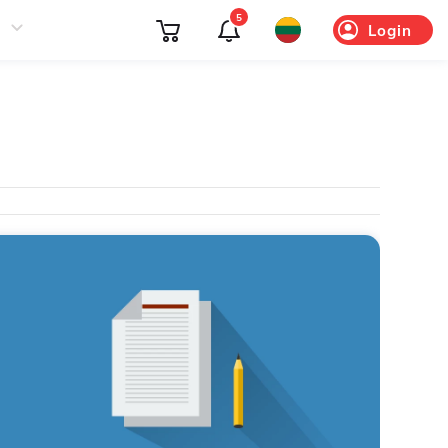
5
Login