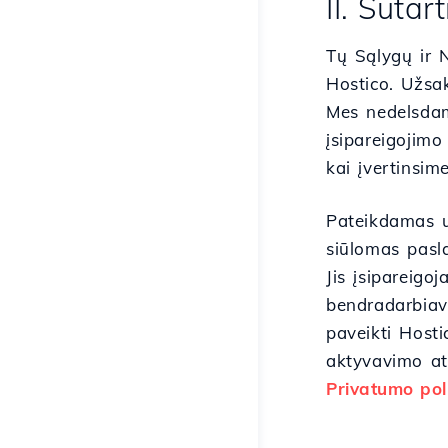
II. Sutart
Tų Sąlygų ir 
Hostico. Užsa
Mes nedelsdami
įsipareigojim
kai įvertinsim
Pateikdamas u
siūlomas pasla
Jis įsipareigoj
bendradarbiav
paveikti Hosti
aktyvavimo at
Privatumo pol