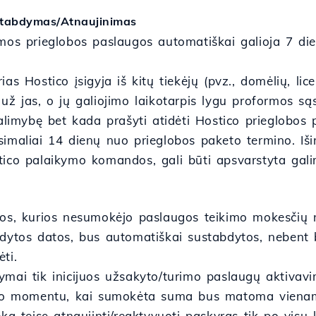
stabdymas/Atnaujinimas
amos prieglobos paslaugos automatiškai galioja 7 di
as Hostico įsigyja iš kitų tiekėjų (pvz., domėlių, lice
už jas, o jų galiojimo laikotarpis lygu proformos są
galimybę bet kada prašyti atidėti Hostico prieglobos
imaliai 14 dienų nuo prieglobos paketo termino. Išim
ico palaikymo komandos, gali būti apsvarstyta galim
ros, kurios nesumokėjo paslaugos teikimo mokesčių 
odytos datos, bus automatiškai sustabdytos, nebent
ti.
ymai tik inicijuos užsakyto/turimo paslaugų aktivav
tuo momentu, kai sumokėta suma bus matoma vienam
eka teisę atnaujinti/reaktyvuoti paskyras tik po visų 