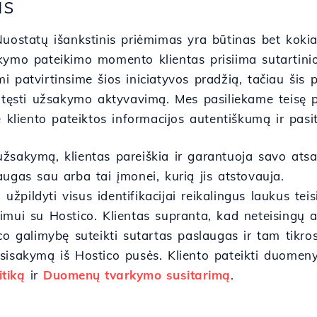
is
Nuostatų išankstinis priėmimas yra būtinas bet kokia
kymo pateikimo momento klientas prisiima sutartinio
 patvirtinsime šios iniciatyvos pradžią, tačiau šis p
o tęsti užsakymo aktyvavimą. Mes pasiliekame teisę p
e kliento pateiktos informacijos autentiškumą ir pasi
žsakymą, klientas pareiškia ir garantuoja savo atsak
ugas sau arba tai įmonei, kurią jis atstovauja.
a užpildyti visus identifikacijai reikalingus laukus te
imui su Hostico. Klientas supranta, kad neteisingų
co galimybę suteikti sutartas paslaugas ir tam tikros
sisakymą iš Hostico pusės. Kliento pateikti duomen
itiką
ir
Duomenų tvarkymo susitarimą
.