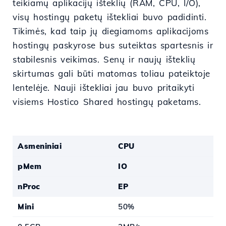
teikiamų aplikacijų išteklių (RAM, CPU, I/O),
visų hostingų paketų ištekliai buvo padidinti.
Tikimės, kad taip jų diegiamoms aplikacijoms
hostingų paskyrose bus suteiktas spartesnis ir
stabilesnis veikimas. Senų ir naujų išteklių
skirtumas gali būti matomas toliau pateiktoje
lentelėje. Nauji ištekliai jau buvo pritaikyti
visiems Hostico Shared hostingų paketams.
Asmeniniai
CPU
pMem
IO
nProc
EP
Mini
50%