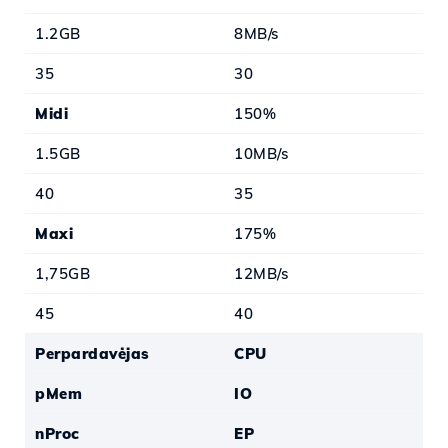
1.2GB
8MB/s
35
30
Midi
150%
1.5GB
10MB/s
40
35
Maxi
175%
1,75GB
12MB/s
45
40
Perpardavėjas
CPU
pMem
IO
nProc
EP