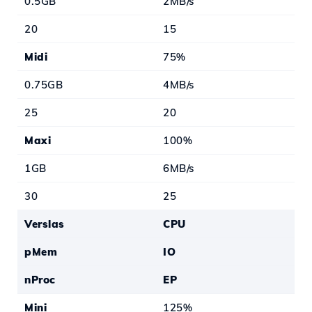
0.5GB
2MB/s
20
15
Midi
75%
0.75GB
4MB/s
25
20
Maxi
100%
1GB
6MB/s
30
25
Verslas
CPU
pMem
IO
nProc
EP
Mini
125%