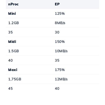
nProc
EP
Mini
125%
1.2GB
8MB/s
35
30
Midi
150%
1.5GB
10MB/s
40
35
Maxi
175%
1,75GB
12MB/s
45
40