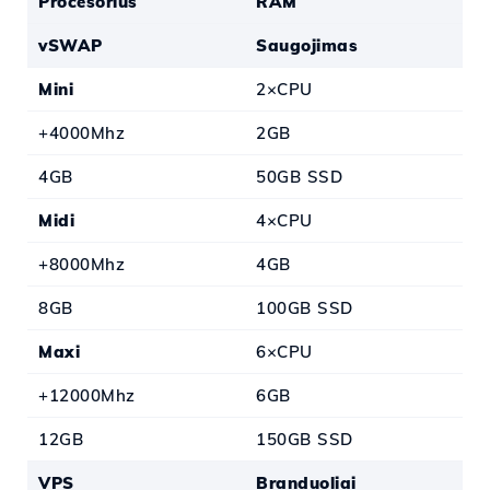
Procesorius
RAM
vSWAP
Saugojimas
Mini
2×CPU
+4000Mhz
2GB
4GB
50GB SSD
Midi
4×CPU
+8000Mhz
4GB
8GB
100GB SSD
Maxi
6×CPU
+12000Mhz
6GB
12GB
150GB SSD
VPS
Branduoliai