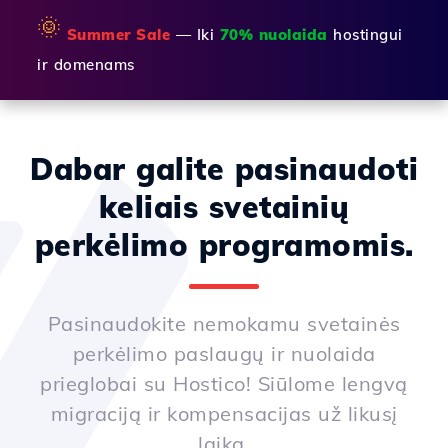
🌞
Summer Sale
— Iki
70% nuolaida
hostingui
ir domenams
Dabar galite pasinaudoti
keliais svetainių
perkėlimo programomis.
Pasinaudokite nemokamu svetainės
perkėlimo paslaugų ir nuolaida
prieglobai su Hostico! Siūlome lengvą
migraciją ir kompensacijas už likusį
laiką.