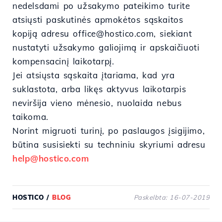
nedelsdami po užsakymo pateikimo turite
atsiųsti paskutinės apmokėtos sąskaitos
kopiją adresu office@hostico.com, siekiant
nustatyti užsakymo galiojimą ir apskaičiuoti
kompensacinį laikotarpį.
Jei atsiųsta sąskaita įtariama, kad yra
suklastota, arba likęs aktyvus laikotarpis
neviršija vieno mėnesio, nuolaida nebus
taikoma.
Norint migruoti turinį, po paslaugos įsigijimo,
būtina susisiekti su techniniu skyriumi adresu
help@hostico.com
HOSTICO
/
BLOG
Paskelbta: 16-07-2019