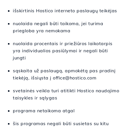
išskirtinis Hostico interneto paslaugų teikėjas
nuolaida negali būti taikoma, jei turima
priegloba yra nemokama
nuolaida procentais ir priežiūros laikotarpis
yra individualios pasiūlymai ir negali būti
jungti
sąskaita už paslaugą, apmokėtą pas pradinį
tiekėją, išsiųsta į office@hostico.com
svetainės veikla turi atitikti Hostico naudojimo
taisykles ir sąlygas
programa netaikoma atgal
šis programas negali būti susietas su kitu