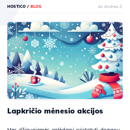
HOSTICO
/
BLOG
de Andrea Z.
Lapkričio mėnesio akcijos
Mes džiaugiamės galėdami pristatyti domenų