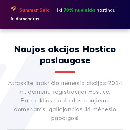
🌞
Summer Sale
— Iki
70% nuolaida
hostingui
ir domenams
Naujos akcijos Hostico
paslaugose
Atraskite lapkričio mėnesio akcijas 2014
m. domenų registracijai Hostico.
Patrauklios nuolaidos naujiems
domenams, galiojančios iki mėnesio
pabaigos!