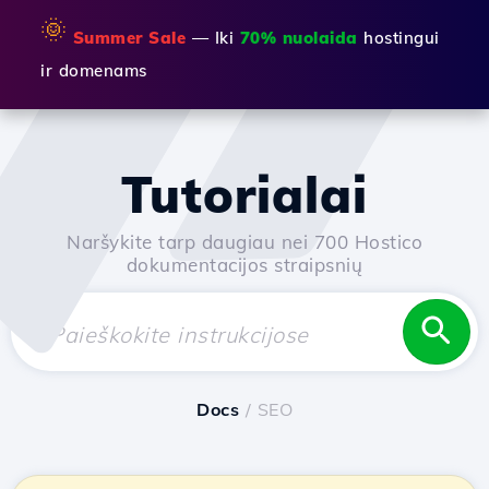
🌞
Summer Sale
— Iki
70% nuolaida
hostingui
ir domenams
Tutorialai
Naršykite tarp daugiau nei 700 Hostico
dokumentacijos straipsnių
Docs
/ SEO