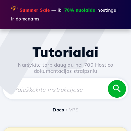
🌞
Summer Sale
— Iki
70% nuolaida
hostingui
ir domenams
Tutorialai
Naršykite tarp daugiau nei 700 Hostico
dokumentacijos straipsnių
Docs
/ VPS