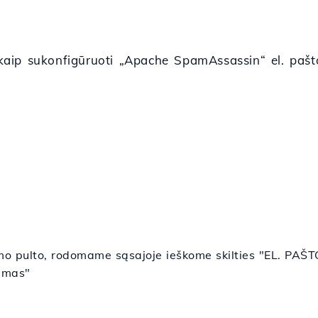
ip sukonfigūruoti „Apache SpamAssassin“ el. pašto 
ymo pulto, rodomame sąsajoje ieškome skilties "EL. PAŠ
vimas
"