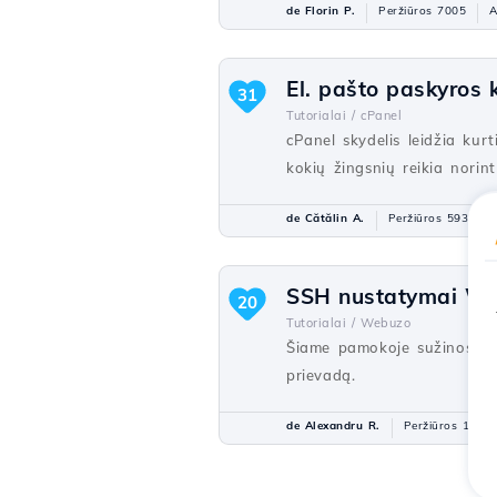
de Florin P.
Peržiūros 7005
A
El. pašto paskyros 
31
Tutorialai /
cPanel
cPanel skydelis leidžia kur
kokių žingsnių reikia norint
de Cătălin A.
Peržiūros 5932
SSH nustatymai W
20
Tutorialai /
Webuzo
Šiame pamokoje sužinosite,
prievadą.
de Alexandru R.
Peržiūros 1530