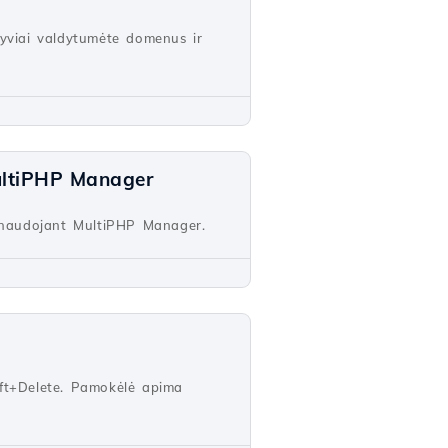
tyviai valdytumėte domenus ir
ultiPHP Manager
e naudojant MultiPHP Manager.
hift+Delete. Pamokėlė apima