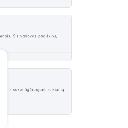
menais. Šis vadovas paaiškins,
yšį ir sukonfigūruojant reikiamą