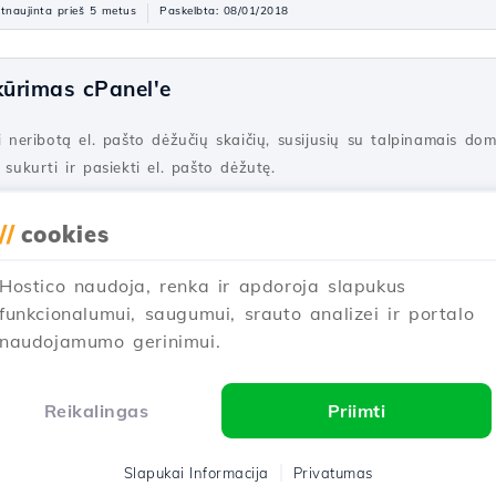
tnaujinta prieš 5 metus
Paskelbta: 08/01/2018
kūrimas cPanel'e
ti neribotą el. pašto dėžučių skaičių, susijusių su talpinamais do
 sukurti ir pasiekti el. pašto dėžutę.
Atnaujinta prieš 2 metus
Paskelbta: 28/06/2017
//
cookies
Hostico naudoja, renka ir apdoroja slapukus
ebuzo
funkcionalumui, saugumui, srauto analizei ir portalo
naudojamumo gerinimui.
 kaip užblokuoti SSH prieigą prie Webuzo serverio, aktyvuojant r
Reikalingas
Priimti
Atnaujinta prieš 1 metus
Paskelbta: 12/06/2018
Slapukai Informacija
Privatumas