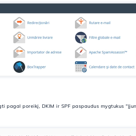
gti pagal poreikį, DKIM ir SPF paspaudus mygtukus "Įjun