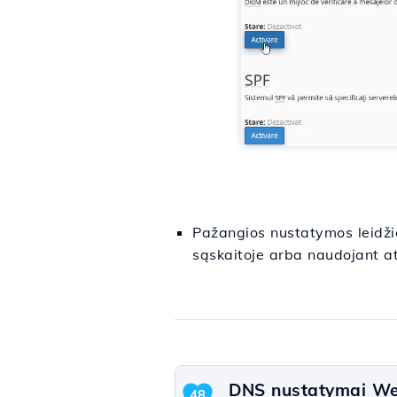
Pažangios nustatymos leidži
sąskaitoje arba naudojant at
DNS nustatymai We
48