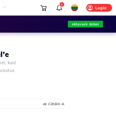
5
Login
aktyvuok dabar
l'e
nel, kad
prastus
de Cătălin A.