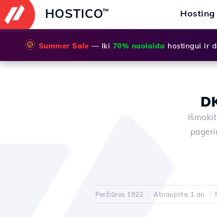
HOSTICO
™
Hosting
🌞
Summer Sale
— Iki
70% nuolaida
hostingui ir
DK
Išmokit
pageri
Peržiūros 1922
Atnaujinta 1 an