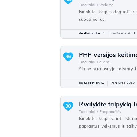
Tutorialai /
Webuzo
Išmokite, kaip redaguoti i
subdomenus.
de Alexandru R.
Peržiūros 2851
PHP versijos keiti
46
Tutorialai /
cPanel
Šiame straipsnyje pristaty
de Sebastian S.
Peržiūros 3069
Išvalykite talpyklą i
38
Tutorialai /
Programėlės
Išmokite, kaip ištrinti ist
paprastus veiksmus ir taiky