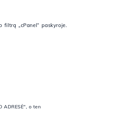
filtrą „cPanel“ paskyroje.
TO ADRESĖ", o ten