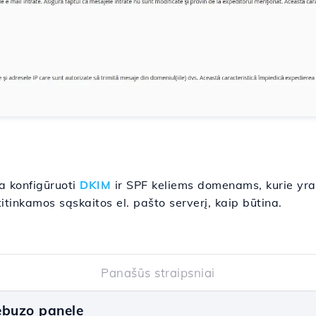
a konfigūruoti
DKIM
ir SPF keliems domenams, kurie yr
itinkamos sąskaitos el. pašto serverį, kaip būtina.
Panašūs straipsniai
buzo panele