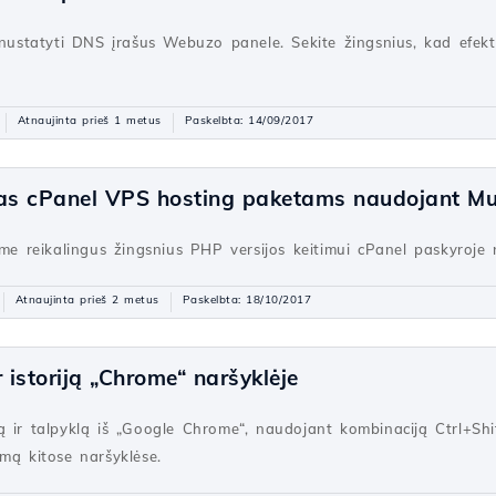
r nustatyti DNS įrašus Webuzo panele. Sekite žingsnius, kad efek
Atnaujinta prieš 1 metus
Paskelbta: 14/09/2017
mas cPanel VPS hosting paketams naudojant M
sime reikalingus žingsnius PHP versijos keitimui cPanel paskyroj
Atnaujinta prieš 2 metus
Paskelbta: 18/10/2017
r istoriją „Chrome“ naršyklėje
oriją ir talpyklą iš „Google Chrome“, naudojant kombinaciją Ctrl+S
mą kitose naršyklėse.