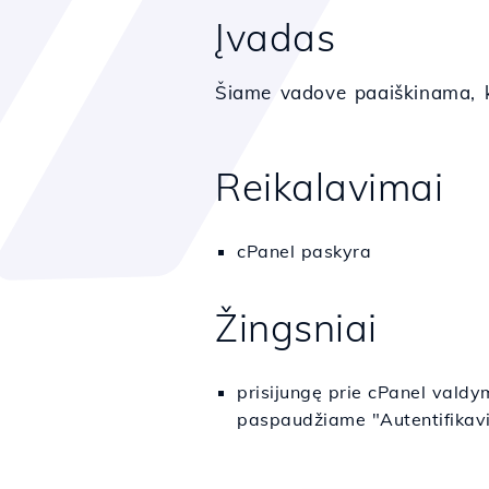
Įvadas
Šiame vadove paaiškinama, ka
Reikalavimai
cPanel paskyra
Žingsniai
prisijungę prie cPanel vald
paspaudžiame "
Autentifika