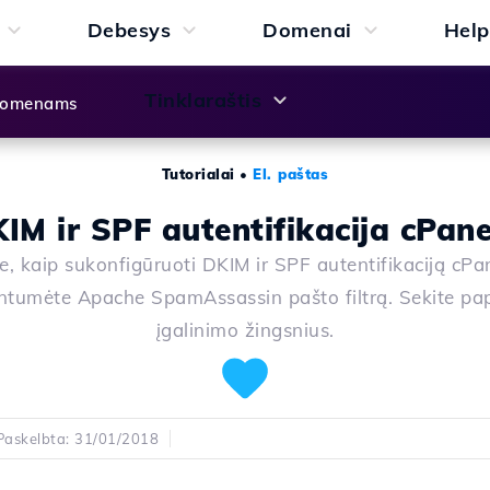
Debesys
Domenai
Help
Tinklaraštis
 domenams
Tutorialai
•
El. paštas
IM ir SPF autentifikacija cPane
e, kaip sukonfigūruoti DKIM ir SPF autentifikaciją cPa
ntumėte Apache SpamAssassin pašto filtrą. Sekite pa
įgalinimo žingsnius.
Paskelbta: 31/01/2018