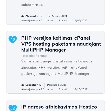
subdomenus.
de Alexandru R.
Peržiūros 2859
Atnaujinta prieš 1 metus
Paskelbta: 14/09/2017
PHP versijos keitimas cPanel
46
VPS hosting paketams naudojant
MultiPHP Manager
Tutorialai /
cPanel
Šiame straipsnyje pristatysime reikalingus
žingsnius PHP versijos keitimui cPanel
paskyroje naudojant MultiPHP Manager.
de Sebastian S.
Peržiūros 3081
Atnaujinta prieš 2 metus
Paskelbta: 18/10/2017
IP adreso atblokavimas Hostico
32