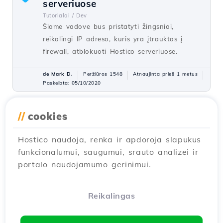
serveriuose
Tutorialai /
Dev
Šiame vadove bus pristatyti žingsniai,
reikalingi IP adreso, kuris yra įtrauktas į
firewall, atblokuoti Hostico serveriuose.
de Mark D.
Peržiūros 1548
Atnaujinta prieš 1 metus
Paskelbta: 05/10/2020
//
cookies
El. pašto paskyros kūrimas
31
cPanel'e
Hostico naudoja, renka ir apdoroja slapukus
Tutorialai /
cPanel
funkcionalumui, saugumui, srauto analizei ir
cPanel skydelis leidžia kurti neribotą el. pašto
portalo naudojamumo gerinimui.
dėžučių skaičių, susijusių su talpinamais
domenais. Šis vadovas paaiškins, kokių
žingsnių reikia norint sukurti ir pasiekti el.
Reikalingas
pašto dėžutę.