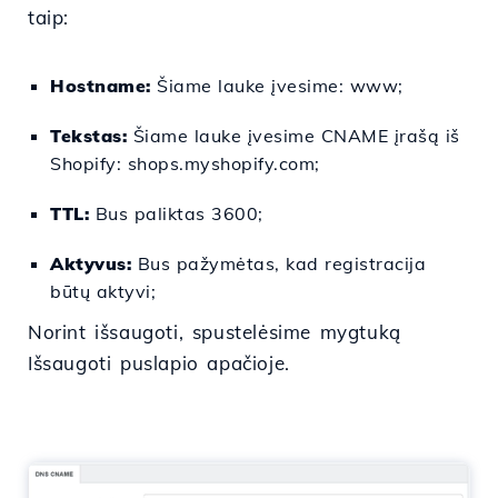
taip:
Hostname:
Šiame lauke įvesime: www;
Tekstas:
Šiame lauke įvesime CNAME įrašą iš
Shopify: shops.myshopify.com;
TTL:
Bus paliktas 3600;
Aktyvus:
Bus pažymėtas, kad registracija
būtų aktyvi;
Norint išsaugoti, spustelėsime mygtuką
Išsaugoti puslapio apačioje.