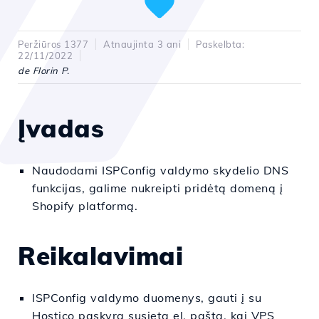
Peržiūros 1377
Atnaujinta 3 ani
Paskelbta:
22/11/2022
de Florin P.
Įvadas
Naudodami ISPConfig valdymo skydelio DNS
funkcijas, galime nukreipti pridėtą domeną į
Shopify platformą.
Reikalavimai
ISPConfig valdymo duomenys, gauti į su
Hostico paskyra susietą el. paštą, kai VPS