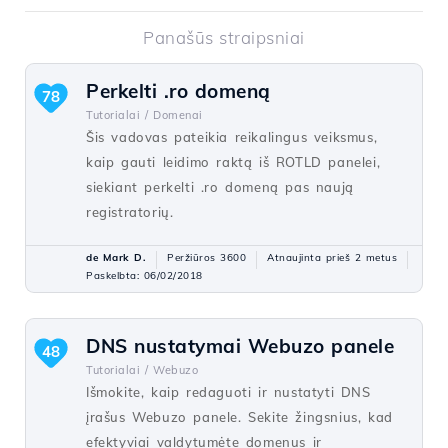
Panašūs straipsniai
Perkelti .ro domeną
78
Tutorialai /
Domenai
Šis vadovas pateikia reikalingus veiksmus,
kaip gauti leidimo raktą iš ROTLD panelei,
siekiant perkelti .ro domeną pas naują
registratorių.
de Mark D.
Peržiūros 3600
Atnaujinta prieš 2 metus
Paskelbta: 06/02/2018
DNS nustatymai Webuzo panele
48
Tutorialai /
Webuzo
Išmokite, kaip redaguoti ir nustatyti DNS
įrašus Webuzo panele. Sekite žingsnius, kad
efektyviai valdytumėte domenus ir