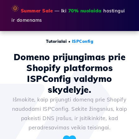
🌞
Summer Sale
— Iki
70% nuolaida
hostingui
ir domenams
Tutorialai
•
ISPConfig
Domeno prijungimas prie
Shopify platformos
ISPConfig valdymo
skydelyje.
Išmokite, kaip prijungti domeną prie Shopify
naudodami ISPConfig. Sekite žingsnius, kaip
pakeisti DNS įrašus, ir įsitikinkite, kad
peradresavimas veikia teisingai.