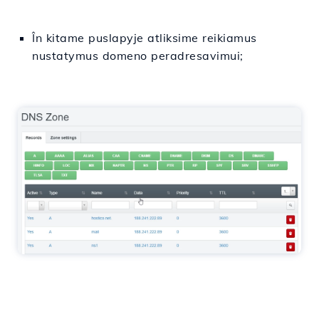
În kitame puslapyje atliksime reikiamus
nustatymus domeno peradresavimui;