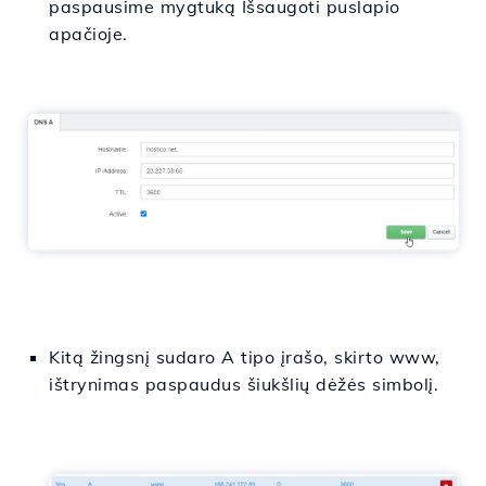
paspausime mygtuką Išsaugoti puslapio
apačioje.
Kitą žingsnį sudaro A tipo įrašo, skirto www,
ištrynimas paspaudus šiukšlių dėžės simbolį.