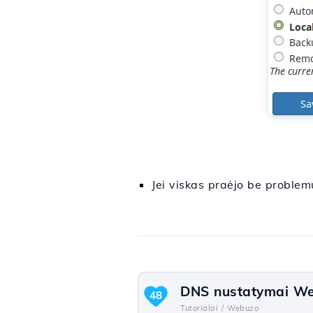
Jei viskas praėjo be proble
DNS nustatymai We
48
Tutorialai /
Webuzo