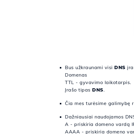
Bus užkraunami visi
DNS
įra
Domenas
TTL - gyvavimo laikotarpis.
Įrašo tipas
DNS
.
Čia mes turėsime galimybę re
Dažniausiai naudojamos DNS 
A - priskiria domeno vardą I
AAAA - priskiria domeno var