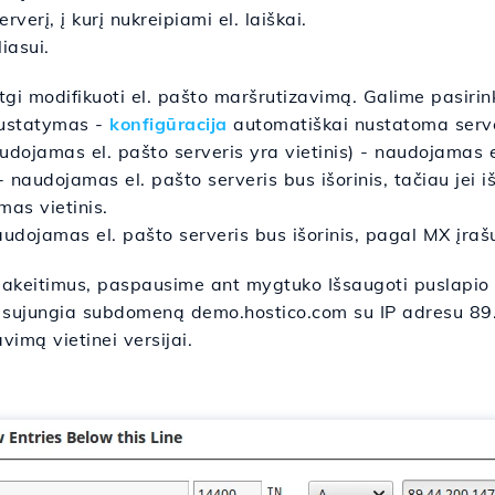
rverį, į kurį nukreipiami el. laiškai.
iasui.
gi modifikuoti el. pašto maršrutizavimą. Galime pasirinkt
nustatymas -
konfigūracija
automatiškai nustatoma serve
naudojamas el. pašto serveris yra vietinis) - naudojamas e
 naudojamas el. pašto serveris bus išorinis, tačiau jei iš
as vietinis.
udojamas el. pašto serveris bus išorinis, pagal MX įraš
 pakeitimus, paspausime ant mygtuko Išsaugoti puslapio
is sujungia subdomeną demo.hostico.com su IP adresu 8
vimą vietinei versijai.