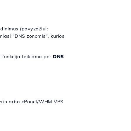
inimus (pavyzdžiui:
miasi "DNS zonomis", kurios
i funkcija teikiama per
DNS
llerio arba cPanel/WHM VPS