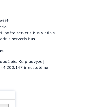
i iš:
rio.
l. pašto serveris bus vietinis
orinis serveris bus
us.
 apačioje. Kaip pavyzdį
9.44.200.147 ir nustatėme