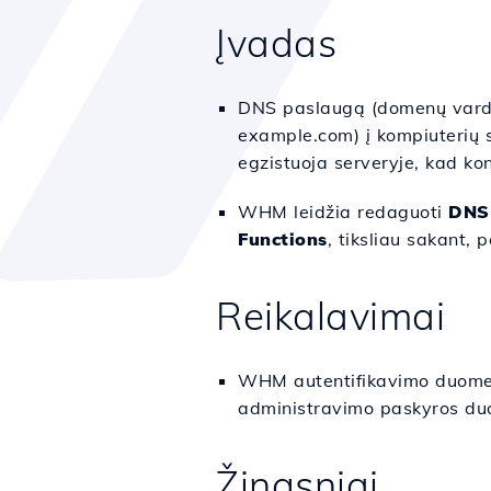
Įvadas
DNS paslaugą (domenų vardų
example.com) į kompiuterių 
egzistuoja serveryje, kad k
WHM leidžia redaguoti
DNS
Functions
, tiksliau sakant, 
Reikalavimai
WHM autentifikavimo duomeny
administravimo paskyros du
Žingsniai