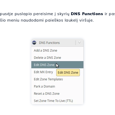
pusėje puslapio pereisime į skyrių
DNS Functions
ir p
 šio meniu naudodami paieškos laukelį viršuje.