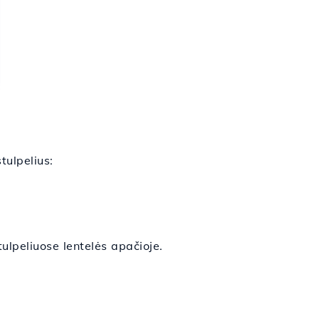
tulpelius:
lpeliuose lentelės apačioje.