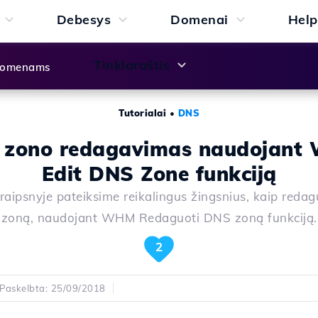
Debesys
Domenai
Help
Tinklaraštis
 domenams
Tutorialai
•
DNS
 zono redagavimas naudojant
Edit DNS Zone funkciją
raipsnyje pateiksime reikalingus žingsnius, kaip reda
zoną, naudojant WHM Redaguoti DNS zoną funkciją.
2
Paskelbta: 25/09/2018