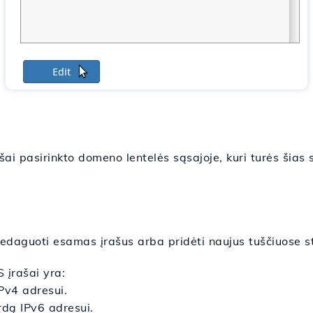
šai pasirinkto domeno lentelės sąsajoje, kuri turės šias s
daguoti esamas įrašus arba pridėti naujus tuščiuose stu
įrašai yra:
Pv4 adresui.
dą IPv6 adresui.