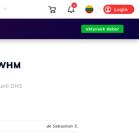
5
Login
aktyvuok dabar
 WHM
guoti DNS
de Sebastian S.