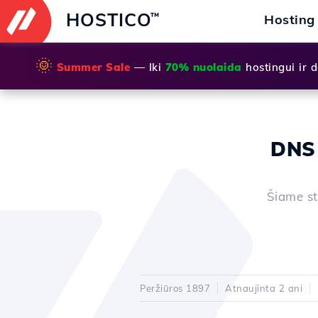
HOSTICO
™
Hosting
🌞
Summer Sale
— Iki
70% nuolaida
hostingui ir
DNS
Šiame st
Peržiūros 1897
Atnaujinta 2 ani