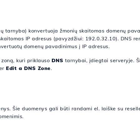
 tarnyba) konvertuoja žmonių skaitomas domenų pavad
skaitomas IP adresus (pavyzdžiui: 192.0.32.10). DNS re
onvertuotų domenų pavadinimus į IP adresus.
zoną, kuri priklauso
DNS
tarnybai, įdiegtai serveryje. Š
per
Edit a DNS Zone
.
s. Šie duomenys gali būti randami el. laiške su rese
omenimis.