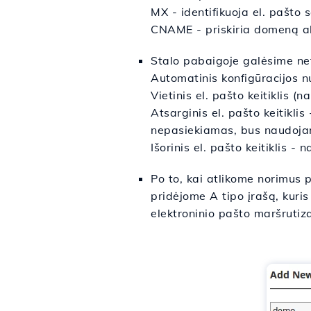
MX - identifikuoja el. pašto se
CNAME - priskiria domeną al
Stalo pabaigoje galėsime net
Automatinis konfigūracijos 
Vietinis el. pašto keitiklis (
Atsarginis el. pašto keitiklis
-
nepasiekiamas, bus naudojam
Išorinis el. pašto keitiklis
- na
Po to, kai atlikome norimus
pridėjome A tipo įrašą, kur
elektroninio pašto maršrutiza