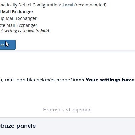
mų, mus pasitiks sėkmės pranešimas
Your settings hav
Panašūs straipsniai
buzo panele