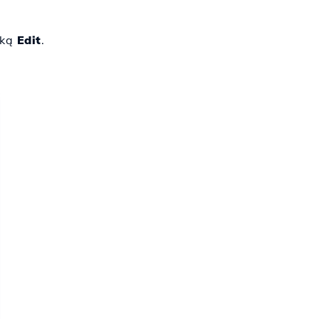
uką
Edit
.