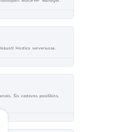
e naudojant MultiPHP Manager.
blokuoti Hostico serveriuose.
menais. Šis vadovas paaiškins,