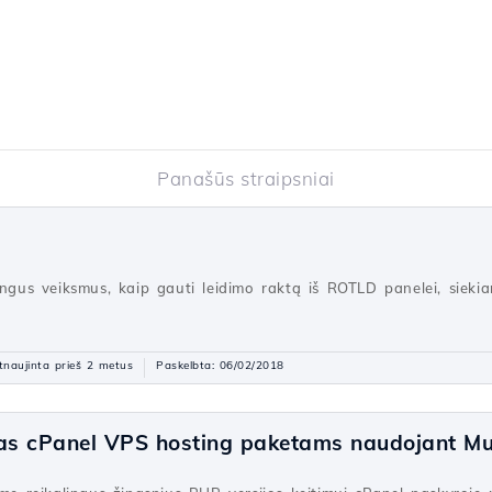
Panašūs straipsniai
ingus veiksmus, kaip gauti leidimo raktą iš ROTLD panelei, sieki
tnaujinta prieš 2 metus
Paskelbta: 06/02/2018
mas cPanel VPS hosting paketams naudojant M