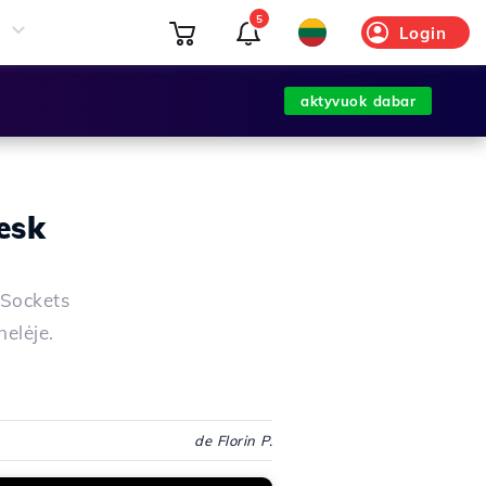
5
Login
aktyvuok dabar
esk
 Sockets
nelėje.
de Florin P.