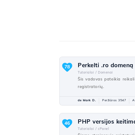
Perkelti .ro domeną
78
Tutorialai /
Domenai
Šis vadovas pateikia reikal
registratorių.
de Mark D.
Peržiūros 3547
A
PHP versijos keiti
46
Tutorialai /
cPanel