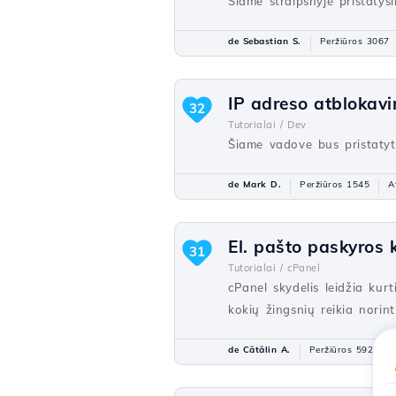
Šiame straipsnyje pristaty
de Sebastian S.
Peržiūros 3067
IP adreso atblokavi
32
Tutorialai /
Dev
Šiame vadove bus pristatyti 
de Mark D.
Peržiūros 1545
A
El. pašto paskyros 
31
Tutorialai /
cPanel
cPanel skydelis leidžia kur
kokių žingsnių reikia norint
de Cătălin A.
Peržiūros 5923