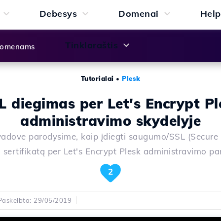
Debesys
Domenai
Help
Tinklaraštis
 domenams
Tutorialai
•
Plesk
L diegimas per Let's Encrypt Pl
administravimo skydelyje
adove parodysime, kaip įdiegti saugumo/SSL (Secure
 sertifikatą per Let's Encrypt Plesk administravimo pa
2
Paskelbta: 29/05/2019