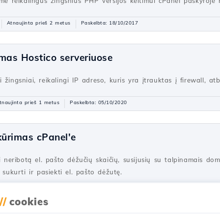
sime reikalingus žingsnius PHP versijos keitimui cPanel paskyroj
Atnaujinta prieš 2 metus
Paskelbta: 18/10/2017
mas Hostico serveriuose
žingsniai, reikalingi IP adreso, kuris yra įtrauktas į firewall, at
tnaujinta prieš 1 metus
Paskelbta: 05/10/2020
kūrimas cPanel'e
ti neribotą el. pašto dėžučių skaičių, susijusių su talpinamais do
 sukurti ir pasiekti el. pašto dėžutę.
Atnaujinta prieš 2 metus
Paskelbta: 28/06/2017
//
cookies