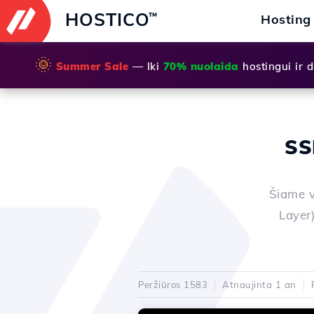
HOSTICO
™
Hosting
🌞
Summer Sale
— Iki
70% nuolaida
hostingui ir
SS
Šiame v
Layer)
Peržiūros 1583
Atnaujinta 1 an