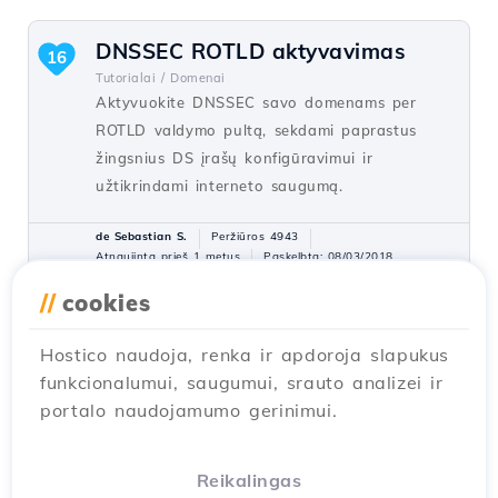
DNSSEC ROTLD aktyvavimas
16
Tutorialai /
Domenai
Aktyvuokite DNSSEC savo domenams per
ROTLD valdymo pultą, sekdami paprastus
žingsnius DS įrašų konfigūravimui ir
užtikrindami interneto saugumą.
de Sebastian S.
Peržiūros 4943
Atnaujinta prieš 1 metus
Paskelbta: 08/03/2018
//
cookies
„Google PageSpeed“ modulio
10
Hostico naudoja, renka ir apdoroja slapukus
konfigūracija
funkcionalumui, saugumui, srauto analizei ir
Tutorialai /
Dev
portalo naudojamumo gerinimui.
Šiame straipsnyje bus pristatytas metodas,
kaip selektyviai įjungti arba išjungti
PageSpeed filtrus, susijusius su papildoma
Reikalingas
SEO galimybe.