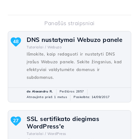
Panašūs straipsniai
DNS nustatymai Webuzo panele
48
Tutorialai /
Webuzo
Išmokite, kaip redaguoti ir nustatyti DNS
įrašus Webuzo panele. Sekite žingsnius, kad
efektyviai valdytumėte domenus ir
subdomenus.
de Alexandru R.
Peržiūros 2857
Atnaujinta prieš 1 metus
Paskelbta: 14/09/2017
SSL sertifikato diegimas
27
WordPress'e
Tutorialai /
WordPress