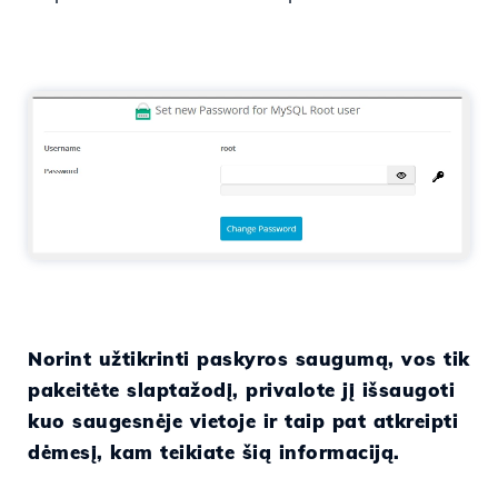
Norint užtikrinti paskyros saugumą, vos tik
pakeitėte slaptažodį, privalote jį išsaugoti
kuo saugesnėje vietoje ir taip pat atkreipti
dėmesį, kam teikiate šią informaciją.