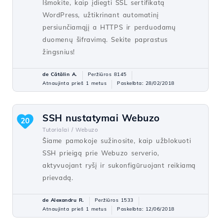
Išmokite, kaip įdiegti SSL sertifikatą
WordPress, užtikrinant automatinį
persiunčiamąjį a HTTPS ir perduodamų
duomenų šifravimą. Sekite paprastus
žingsnius!
de Cătălin A.
Peržiūros 8145
Atnaujinta prieš 1 metus
Paskelbta: 28/02/2018
SSH nustatymai Webuzo
20
Tutorialai /
Webuzo
Šiame pamokoje sužinosite, kaip užblokuoti
SSH prieigą prie Webuzo serverio,
aktyvuojant ryšį ir sukonfigūruojant reikiamą
prievadą.
de Alexandru R.
Peržiūros 1533
Atnaujinta prieš 1 metus
Paskelbta: 12/06/2018