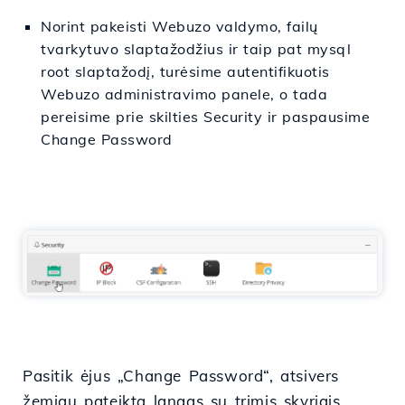
Norint pakeisti Webuzo valdymo, failų
tvarkytuvo slaptažodžius ir taip pat mysql
root slaptažodį, turėsime autentifikuotis
Webuzo administravimo panele, o tada
pereisime prie skilties Security ir paspausime
Change Password
Pasitik ėjus „Change Password“, atsivers
žemiau pateikta langas su trimis skyriais,