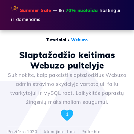
🌞
Summer Sale
— Iki
70% nuolaida
hostingui
ir domenams
Tutorialai
•
Webuzo
Slaptažodžio keitimas
Webuzo pultelyje
Sužinokite, kaip pakeisti slaptažodžius Webuzo
administravimo skydelyje vartotojui, failų
tvarkytojui ir MySQL root. Laikykitės paprastų
žingsnių maksimaliam saugumui.
1
Peržiūros 1020
Atnaujinta 1 an
Paskelbta: