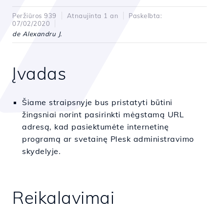
Peržiūros 939
Atnaujinta 1 an
Paskelbta:
07/02/2020
de Alexandru J.
Įvadas
Šiame straipsnyje bus pristatyti būtini
žingsniai norint pasirinkti mėgstamą URL
adresą, kad pasiektumėte internetinę
programą ar svetainę Plesk administravimo
skydelyje.
Reikalavimai