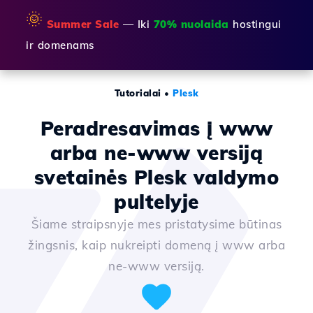
🌞
Summer Sale
— Iki
70% nuolaida
hostingui
ir domenams
Tutorialai
•
Plesk
Peradresavimas į www
arba ne-www versiją
svetainės Plesk valdymo
pultelyje
Šiame straipsnyje mes pristatysime būtinas
žingsnis, kaip nukreipti domeną į www arba
ne-www versiją.