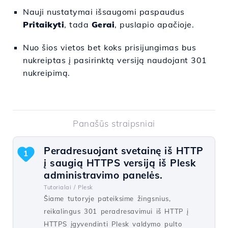
Nauji nustatymai išsaugomi paspaudus
Pritaikyti
, tada
Gerai
, puslapio apačioje.
Nuo šios vietos bet koks prisijungimas bus
nukreiptas į pasirinktą versiją naudojant 301
nukreipimą.
Panašūs straipsniai
Peradresuojant svetainę iš HTTP
1
į saugią HTTPS versiją iš Plesk
administravimo panelės.
Tutorialai /
Plesk
Šiame tutoryje pateiksime žingsnius,
reikalingus 301 peradresavimui iš HTTP į
HTTPS įgyvendinti Plesk valdymo pulto