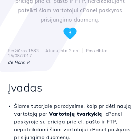
prieigą prie el. pašto ir FTP, nereikalaujant
pateikti šiam vartotojui cPanel paskyros
prisijungimo duomenų.
3
Peržiūros 1583
Atnaujinta 2 ani
Paskelbta:
15/08/2017
de Florin P.
Įvadas
Šiame tutorjale parodysime, kaip pridėti naują
vartotoją per
Vartotojų tvarkyklę
cPanel
paskyroje su prieiga prie el. pašto ir FTP,
nepateikdami šiam vartotojui cPanel paskyros
prisijungimo duomenų.