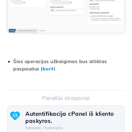
Šios operacijos užbaigimas bus atliktas
paspaudus
Įkurti
.
Panašūs straipsniai
Autentifikacija cPanel iš kliento
15
paskyros.
Tutorialai /
Komercinis