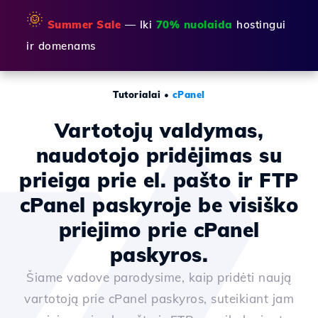
🌞
Summer Sale
— Iki
70% nuolaida
hostingui
ir domenams
Tutorialai
•
cPanel
Vartotojų valdymas,
naudotojo pridėjimas su
prieiga prie el. pašto ir FTP
cPanel paskyroje be visiško
priejimo prie cPanel
paskyros.
Šiame vadove parodysime, kaip pridėti naują
vartotoją prie cPanel paskyros, suteikiant jam