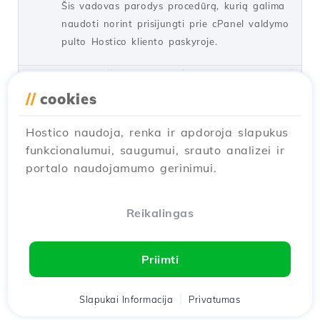
Šis vadovas parodys procedūrą, kurią galima
naudoti norint prisijungti prie cPanel valdymo
pulto Hostico kliento paskyroje.
de Mark D.
Peržiūros 6508
Atnaujinta prieš 1 metus
Paskelbta: 05/06/2018
//
cookies
Hostico naudoja, renka ir apdoroja slapukus
El. pašto adreso slaptažodžio
funkcionalumui, saugumui, srauto analizei ir
keitimas cPanel'e
portalo naudojamumo gerinimui.
Tutorialai /
cPanel
Sužinok, kaip žingsnis po žingsnio pakeisti el.
pašto paskyros slaptažodį cPanel, kad
Reikalingas
užtikrintum savo paskyros saugumą.
de Florin P.
Peržiūros 1531
Atnaujinta prieš 1 metus
Priimti
Paskelbta: 11/07/2018
Slapukai Informacija
Privatumas