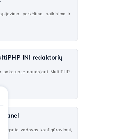
opijavimo, perkėlimo, naikinimo ir
tiPHP INI redaktorių
imo paketuose naudojant MultiPHP
cPanel
 žingsnio vadovas konfigūravimui,