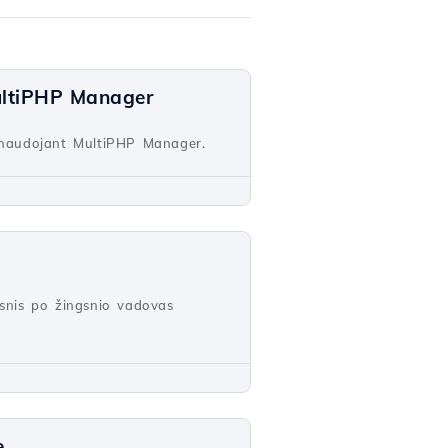
ultiPHP Manager
e naudojant MultiPHP Manager.
gsnis po žingsnio vadovas
e