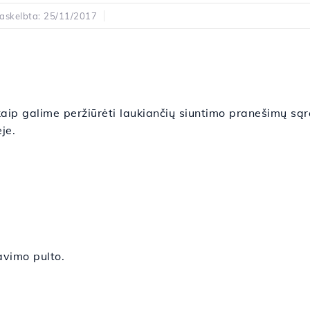
askelbta: 25/11/2017
ip galime peržiūrėti laukiančių siuntimo pranešimų sąr
je.
vimo pulto.