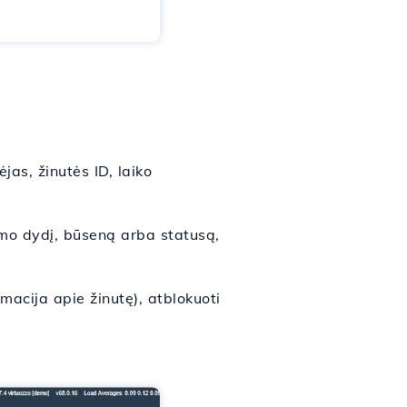
ėjas, žinutės ID, laiko
imo dydį, būseną arba statusą,
macija apie žinutę), atblokuoti