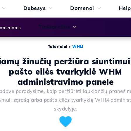
Debesys
Domenai
Help
Tinklaraštis
 domenams
Tutorialai
•
WHM
iamų žinučių peržiūra siuntimui
pašto eilės tvarkyklė WHM
administravimo panele
dove parodysime, kaip peržiūrėti laukiančių pranešim
tymui, sąrašą arba pašto eilės tvarkyklę WHM adminis
skydelyje.