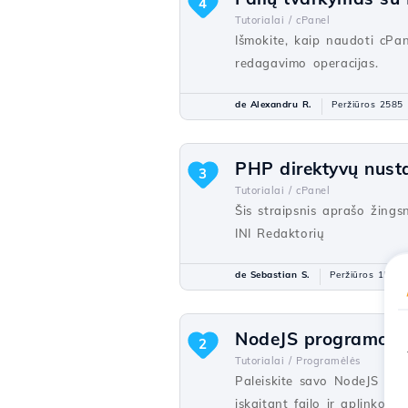
4
Tutorialai /
cPanel
Išmokite, kaip naudoti cPan
redagavimo operacijas.
de Alexandru R.
Peržiūros 2585
PHP direktyvų nust
3
Tutorialai /
cPanel
Šis straipsnis aprašo žing
INI Redaktorių
de Sebastian S.
Peržiūros 1562
NodeJS programos p
2
Tutorialai /
Programėlės
Paleiskite savo NodeJS pro
įskaitant failo ir aplinkos