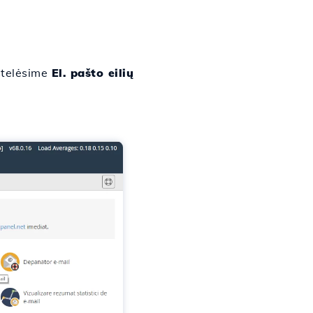
stelėsime
El. pašto eilių