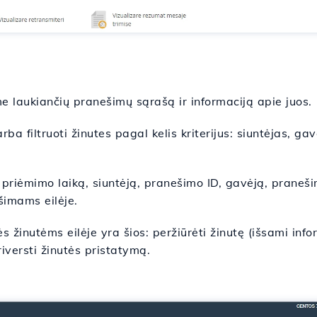
 laukiančių pranešimų sąrašą ir informaciją apie juos.
ba filtruoti žinutes pagal kelis kriterijus: siuntėjas, gav
 priėmimo laiką, siuntėją, pranešimo ID, gavėją, praneš
šimams eilėje.
žinutėms eilėje yra šios: peržiūrėti žinutę (išsami infor
priversti žinutės pristatymą.