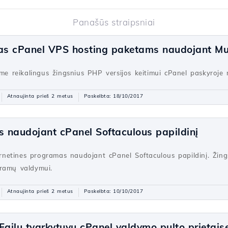
Panašūs straipsniai
mas cPanel VPS hosting paketams naudojant M
sime reikalingus žingsnius PHP versijos keitimui cPanel paskyroj
Atnaujinta prieš 2 metus
Paskelbta: 18/10/2017
 naudojant cPanel Softaculous papildinį
ternetines programas naudojant cPanel Softaculous papildinį. Žin
gramų valdymui.
Atnaujinta prieš 2 metus
Paskelbta: 10/10/2017
Failų tvarkytuvu cPanel valdymo pulto prietais