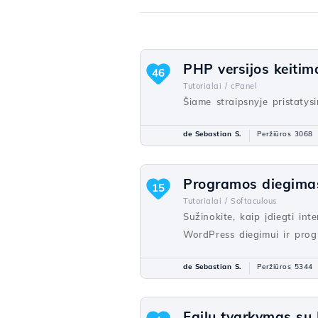
PHP versijos keiti
46
Tutorialai /
cPanel
Šiame straipsnyje pristaty
de Sebastian S.
Peržiūros 3068
Programos diegimas
15
Tutorialai /
Softaculous
Sužinokite, kaip įdiegti in
WordPress diegimui ir pro
de Sebastian S.
Peržiūros 5344
Failų tvarkymas su 