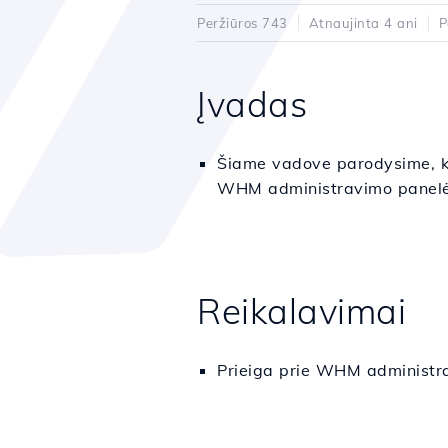
Peržiūros 743
Atnaujinta 4 ani
P
Įvadas
Šiame vadove parodysime, ka
WHM administravimo panelė
Reikalavimai
Prieiga prie WHM administra