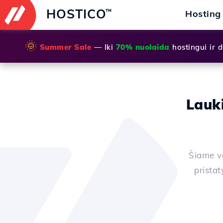
HOSTICO
™
Hosting
🌞
Summer Sale
— Iki
70% nuolaida
hostingui ir
Lauk
Šiame va
prista