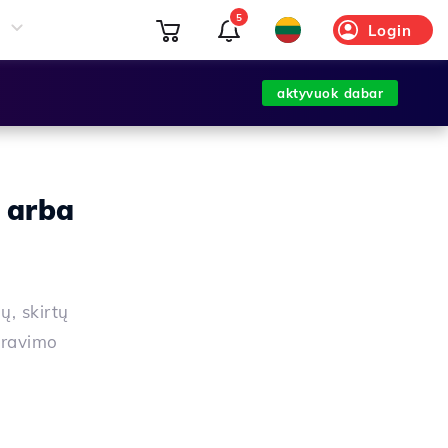
5
Login
aktyvuok dabar
 arba
ų, skirtų
travimo