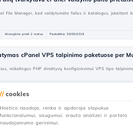
el File Manager, kad valdytumėte failus ir katalogus, įskaitant k
Atnaujinta prieš 2 metus
Paskelbta: 30/05/2019
atymas cPanel VPS talpinimo paketuose per Mul
snius, reikalingus PHP direktyvų konfigūravimui VPS tipo talpin
Atnaujinta prieš 2 metus
Paskelbta: 26/10/2017
//
cookies
Hostico naudoja, renka ir apdoroja slapukus
aleidimas bendrojo naudojimo serveriuose su 
funkcionalumui, saugumui, srauto analizei ir portalo
naudojamumo gerinimui.
gramą bendruosiuose serveriuose su cPanel! Išsamus žingsnis po
 kintamųjų nustatymą.