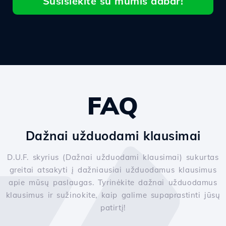
Susisiekite su mumis dabar!
FAQ
Dažnai užduodami klausimai
D.U.F. skyrius (Dažnai užduodami klausimai) sukurtas
greitai atsakyti į dažniausiai užduodamus klausimus
apie mūsų paslaugas. Tyrinėkite dažnai užduodamus
klausimus ir sužinokite, kaip galime supaprastinti jūsų
patirtį!