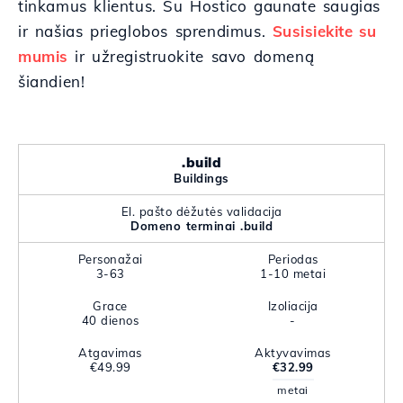
tinkamus klientus. Su Hostico gaunate saugias
ir našias prieglobos sprendimus.
Susisiekite su
mumis
ir užregistruokite savo domeną
šiandien!
.build
Buildings
El. pašto dėžutės validacija
Domeno terminai .build
Personažai
Periodas
3-63
1-10 metai
Grace
Izoliacija
40 dienos
-
Atgavimas
Aktyvavimas
€49.99
€32.99
metai