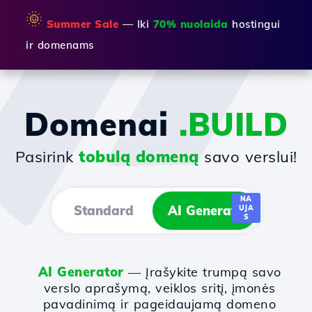
🌞
Summer Sale
— Iki
70% nuolaida
hostingui
ir domenams
Domenai
.BUILD
Pasirink
tobulą domeną
savo verslui!
NA
Standard
AI Generator
UJA
S
AI Generator
— Įrašykite trumpą savo
verslo aprašymą, veiklos sritį, įmonės
pavadinimą ir pageidaujamą domeno