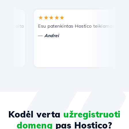
★★★★★
★
reita ir efektyvi techninė pagalba.
Esu patenkintas Hostico teikiamomis paslau
Sv
—
—
Andrei
Kodėl verta
užregistruoti
domeną
pas Hostico?