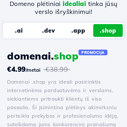
Domeno plėtiniai
idealiai
tinka jūsų
verslo išryškinimui!
.ai
.dev
.app
.shop
domenai.
shop
PROMOCIJA
€4.99
€38.99
/metai
Domenai .shop yra ideali pasirinktis
internetinėms parduotuvėms ir verslams,
siekiantiems pritraukti klientų iš viso
pasaulio. Ši įsimintina plėtinys akimirksniu
perteikia prekybos ir profesionalumo idėją,
suteikdama jums konkurencinį pranašumą