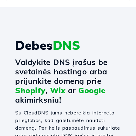
Debes
DNS
Valdykite DNS įrašus be
svetainės hostingo arba
prijunkite domeną prie
Shopify
,
Wix
ar
Google
akimirksniu!
Su CloudDNS jums nebereikia interneto
prieglobos, kad galėtumėte naudoti
domeną. Per kelis paspaudimus sukuriate
arba redaguojate DNS įrašus ir greitai