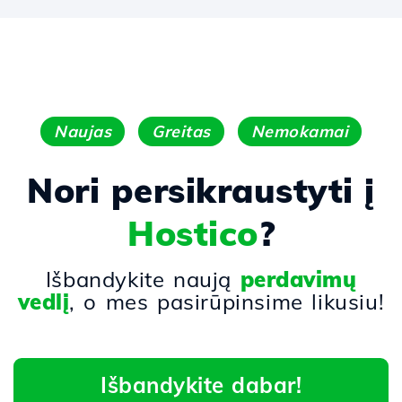
Naujas
Greitas
Nemokamai
Nori persikraustyti į
Hostico
?
Išbandykite naują
perdavimų
vedlį
, o mes pasirūpinsime likusiu!
Išbandykite dabar!