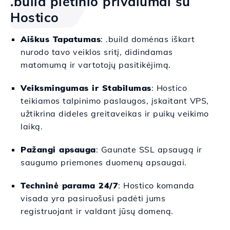
.build plėtinio privalumai su
Hostico
Aiškus Tapatumas
: .build domėnas iškart
nurodo tavo veiklos sritį, didindamas
matomumą ir vartotojų pasitikėjimą.
Veiksmingumas ir Stabilumas
: Hostico
teikiamos talpinimo paslaugos, įskaitant VPS,
užtikrina dideles greitaveikas ir puikų veikimo
laiką.
Pažangi apsauga
: Gaunate SSL apsaugą ir
saugumo priemones duomenų apsaugai.
Techninė parama 24/7
: Hostico komanda
visada yra pasiruošusi padėti jums
registruojant ir valdant jūsų domeną.