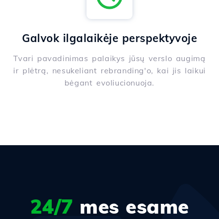
Galvok ilgalaikėje perspektyvoje
Tvari pavadinimas palaikys jūsų verslo augimą
ir plėtrą, nesukeliant rebranding'o, kai jis laikui
bėgant evoliucionuoja.
24/7
mes esame