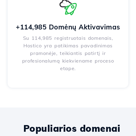
+114,985 Domėnų Aktivavimas
Su 114,985 registruotais domenais,
Hostico yra patikimas pavadinimas
pramonėje, teikiantis patirtį ir
profesionalumą kiekviename proceso
etape.
Populiarios domenai