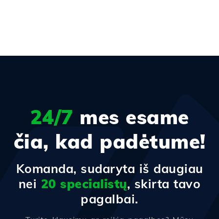
24/7
mes esame
čia, kad padėtume!
Komanda, sudaryta iš daugiau
nei
20 specialistų
, skirta tavo
pagalbai.