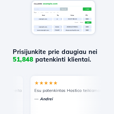
Prisijunkite prie daugiau nei
51,848
patenkinti klientai.
★★★★★
greita ir efektyvi techninė pagalba.
Esu patenkintas Hostico teikiamomis pasla
Sv
—
Andrei