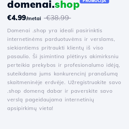
domenai.
shop
PROMOCIJA
€4.99
€38.99
/metai
Domenai .shop yra ideali pasirinktis
internetinėms parduotuvėms ir verslams,
siekiantiems pritraukti klientų iš viso
pasaulio. Ši įsimintina plėtinys akimirksniu
perteikia prekybos ir profesionalumo idėją,
suteikdama jums konkurencinį pranašumą
skaitmeninėje erdvėje. Užregistruokite savo
.shop domeną dabar ir paverskite savo
verslą pageidaujama internetinių
apsipirkimų vieta!