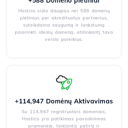
+588 Domeno plėtiniai
Hostico siūlo daugiau nei 588 domenų
plėtinius per akredituotus partnerius,
suteikdama saugumą ir lankstumą
pasirinkti idealų domeną, atitinkantį tavo
verslo poreikius.
+114,947 Domėnų Aktivavimas
Su 114,947 registruotais domenais,
Hostico yra patikimas pavadinimas
pramonėje, teikiantis patirtį ir