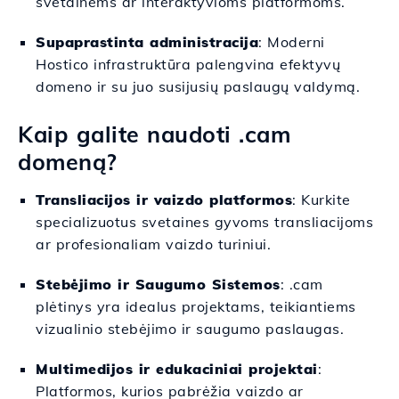
svetainėms ar interaktyvioms platformoms.
Supaprastinta administracija
: Moderni
Hostico infrastruktūra palengvina efektyvų
domeno ir su juo susijusių paslaugų valdymą.
Kaip galite naudoti .cam
domeną?
Transliacijos ir vaizdo platformos
: Kurkite
specializuotus svetaines gyvoms transliacijoms
ar profesionaliam vaizdo turiniui.
Stebėjimo ir Saugumo Sistemos
: .cam
plėtinys yra idealus projektams, teikiantiems
vizualinio stebėjimo ir saugumo paslaugas.
Multimedijos ir edukaciniai projektai
:
Platformos, kurios pabrėžia vaizdo ar