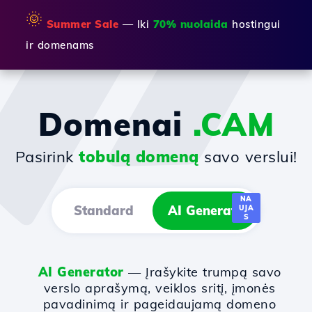
🌞
Summer Sale
— Iki
70% nuolaida
hostingui
ir domenams
Domenai
.CAM
Pasirink
tobulą domeną
savo verslui!
NA
Standard
AI Generator
UJA
S
AI Generator
— Įrašykite trumpą savo
verslo aprašymą, veiklos sritį, įmonės
pavadinimą ir pageidaujamą domeno