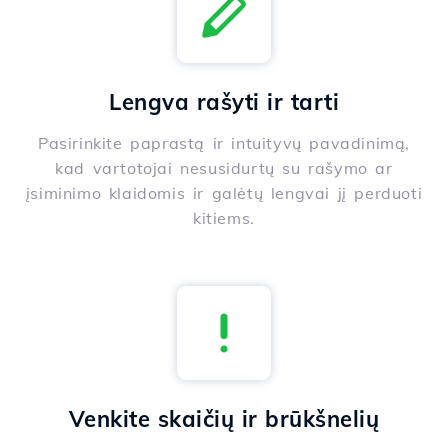
Lengva rašyti ir tarti
Pasirinkite paprastą ir intuityvų pavadinimą,
kad vartotojai nesusidurtų su rašymo ar
įsiminimo klaidomis ir galėtų lengvai jį perduoti
kitiems.
Venkite skaičių ir brūkšnelių