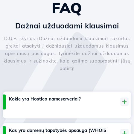
FAQ
Dažnai užduodami klausimai
D.U.F. skyrius (Dažnai užduodami klausimai) sukurtas
greitai atsakyti į dažniausiai užduodamus klausimus
apie mūsų paslaugas. Tyrinėkite dažnai užduodamus
klausimus ir sužinokite, kaip galime supaprastinti jūsų
patirtį!
Kokie yra Hostico nameserveriai?
Kas yra domenų tapatybės apsauga (WHOIS