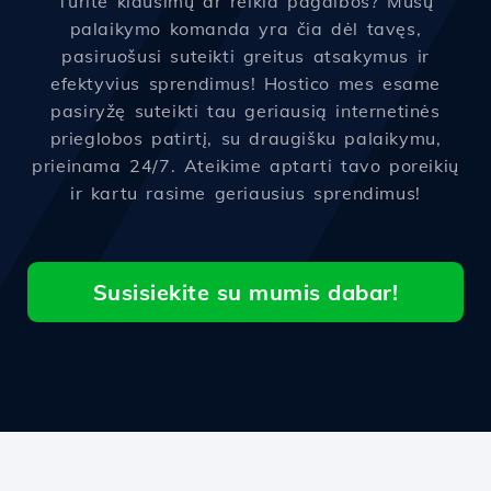
Turite klausimų ar reikia pagalbos? Mūsų
palaikymo komanda yra čia dėl tavęs,
pasiruošusi suteikti greitus atsakymus ir
efektyvius sprendimus! Hostico mes esame
pasiryžę suteikti tau geriausią internetinės
prieglobos patirtį, su draugišku palaikymu,
prieinama 24/7. Ateikime aptarti tavo poreikių
ir kartu rasime geriausius sprendimus!
Susisiekite su mumis dabar!