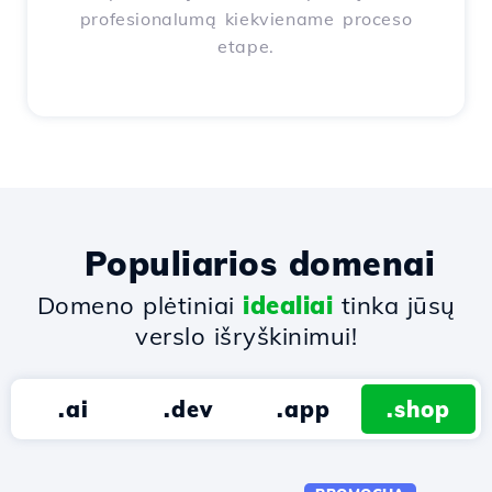
profesionalumą kiekviename proceso
etape.
Populiarios domenai
Domeno plėtiniai
idealiai
tinka jūsų
verslo išryškinimui!
.ai
.dev
.app
.shop