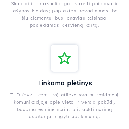
Skaičiai ir brūkšneliai gali sukelti painiavą ir
rašybos klaidas; paprastas pavadinimas, be
šių elementų, bus lengviau teisingai
pasiekiamas kiekvieną kartą.
Tinkama plėtinys
TLD (pvz.: .com, .ro) atlieka svarbų vaidmenį
komunikacijoje apie vietą ir verslo pobūdį,
būdama esminė norint pritraukti norimą
auditoriją ir įgyti patikimumą.