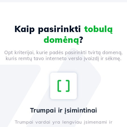
Kaip pasirinkti
tobulą
domėną
?
Opt kriterijai, kurie padės pasirinkti tvirtą domeną,
kuris remtų tavo interneto verslo įvaizdį ir sėkmę.
Trumpai ir įsimintinai
Trumpai vardai yra lengviau įsimenami ir