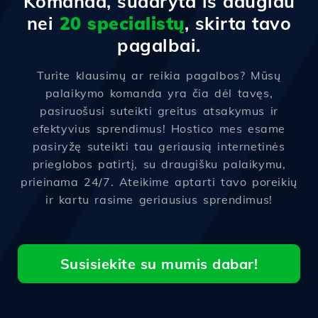
Komanda, sudaryta iš daugiau
nei
20 specialistų
, skirta tavo
pagalbai.
Turite klausimų ar reikia pagalbos? Mūsų
palaikymo komanda yra čia dėl tavęs,
pasiruošusi suteikti greitus atsakymus ir
efektyvius sprendimus! Hostico mes esame
pasiryžę suteikti tau geriausią internetinės
prieglobos patirtį, su draugišku palaikymu,
prieinama 24/7. Ateikime aptarti tavo poreikių
ir kartu rasime geriausius sprendimus!
Susisiekite su mumis dabar!