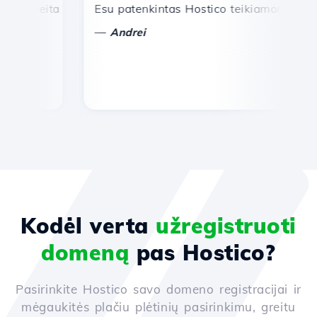
reita ir efektyvi techninė pagalba.
Esu patenkintas Hostico teikiamomis paslau
Sv
—
—
Andrei
Kodėl verta
užregistruoti
domeną
pas Hostico?
Pasirinkite Hostico savo domeno registracijai ir
mėgaukitės plačiu plėtinių pasirinkimu, greitu