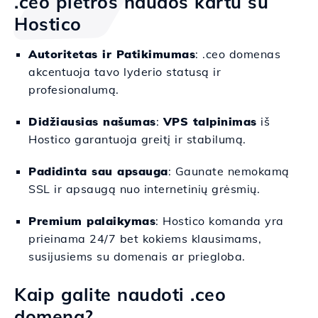
.ceo plėtros naudos kartu su
Hostico
Autoritetas ir Patikimumas
: .ceo domenas
akcentuoja tavo lyderio statusą ir
profesionalumą.
Didžiausias našumas
:
VPS talpinimas
iš
Hostico garantuoja greitį ir stabilumą.
Padidinta sau apsauga
: Gaunate nemokamą
SSL ir apsaugą nuo internetinių grėsmių.
Premium palaikymas
: Hostico komanda yra
prieinama 24/7 bet kokiems klausimams,
susijusiems su domenais ar priegloba.
Kaip galite naudoti .ceo
domeną?