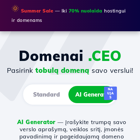
🌞
Summer Sale
— Iki
70% nuolaida
hostingui
ir domenams
Domenai
.CEO
Pasirink
tobulą domeną
savo verslui!
NA
Standard
AI Generator
UJA
S
AI Generator
— Įrašykite trumpą savo
verslo aprašymą, veiklos sritį, įmonės
pavadinimą ir pageidaujamą domeno