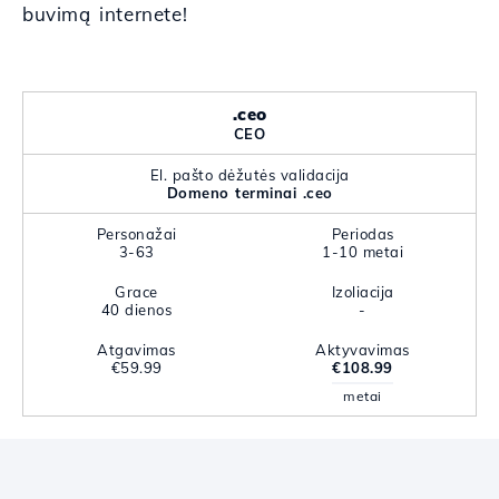
buvimą internete!
.ceo
CEO
El. pašto dėžutės validacija
Domeno terminai .ceo
Personažai
Periodas
3-63
1-10 metai
Grace
Izoliacija
40 dienos
-
Atgavimas
Aktyvavimas
€59.99
€108.99
metai