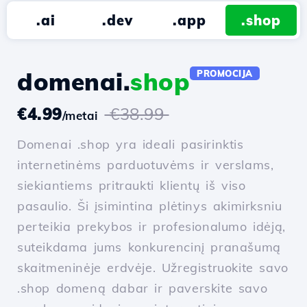
.ai
.dev
.app
.shop
domenai.
shop
PROMOCIJA
€4.99
€38.99
/metai
Domenai .shop yra ideali pasirinktis
internetinėms parduotuvėms ir verslams,
siekiantiems pritraukti klientų iš viso
pasaulio. Ši įsimintina plėtinys akimirksniu
perteikia prekybos ir profesionalumo idėją,
suteikdama jums konkurencinį pranašumą
skaitmeninėje erdvėje. Užregistruokite savo
.shop domeną dabar ir paverskite savo