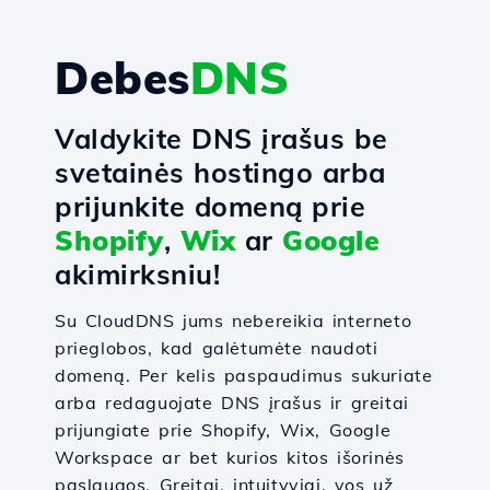
Debes
DNS
Valdykite DNS įrašus be
svetainės hostingo arba
prijunkite domeną prie
Shopify
,
Wix
ar
Google
akimirksniu!
Su CloudDNS jums nebereikia interneto
prieglobos, kad galėtumėte naudoti
domeną. Per kelis paspaudimus sukuriate
arba redaguojate DNS įrašus ir greitai
prijungiate prie Shopify, Wix, Google
Workspace ar bet kurios kitos išorinės
paslaugos. Greitai, intuityviai, vos už