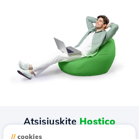
Atsisiųskite
Hostico
programėlę
//
cookies