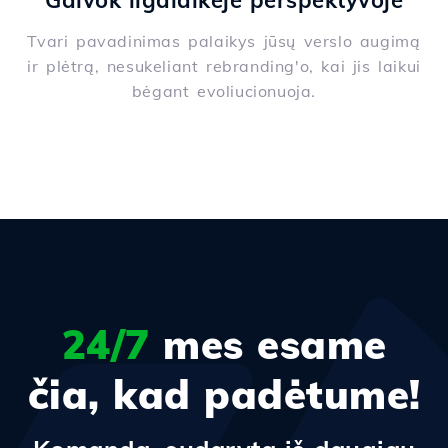
Galvok ilgalaikėje perspektyvoje
Tvari pavadinimas palaikys jūsų verslo augimą
ir plėtrą, nesukeliant rebranding'o, kai jis laikui
bėgant evoliucionuoja.
24/7
mes esame
čia, kad padėtume!