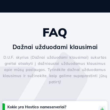
FAQ
Dažnai užduodami klausimai
D.U.F. skyrius (Dažnai užduodami klausimai) sukurtas
greitai atsakyti į dažniausiai užduodamus klausimus
apie mūsų paslaugas. Tyrinėkite dažnai užduodamus
klausimus ir sužinokite, kaip galime supaprastinti jūsų
patirtį!
Kokie yra Hostico nameserveriai?