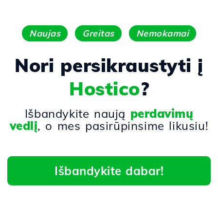
Naujas
Greitas
Nemokamai
Nori persikraustyti į
Hostico
?
Išbandykite naują
perdavimų
vedlį
, o mes pasirūpinsime likusiu!
Išbandykite dabar!