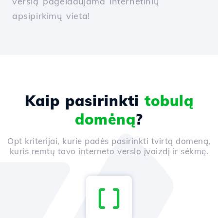
verslą pageidaujama internetinių
apsipirkimų vieta!
Kaip pasirinkti
tobulą
domėną
?
Opt kriterijai, kurie padės pasirinkti tvirtą domeną,
kuris remtų tavo interneto verslo įvaizdį ir sėkmę.