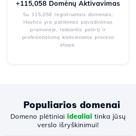
+115,058 Domėnų Aktivavimas
Su 115,058 registruotais domenais,
Hostico yra patikimas pavadinimas
pramonėje, teikiantis patirtį ir
profesionalumą kiekviename proceso
etape.
Populiarios domenai
Domeno plėtiniai
idealiai
tinka jūsų
verslo išryškinimui!