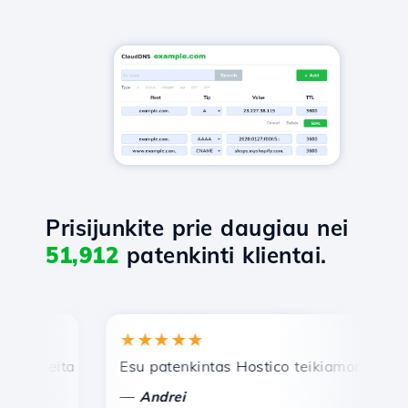
Prisijunkite prie daugiau nei
51,912
patenkinti klientai.
★★★★★
★
reita ir efektyvi techninė pagalba.
Esu patenkintas Hostico teikiamomis paslau
Sve
—
—
Andrei