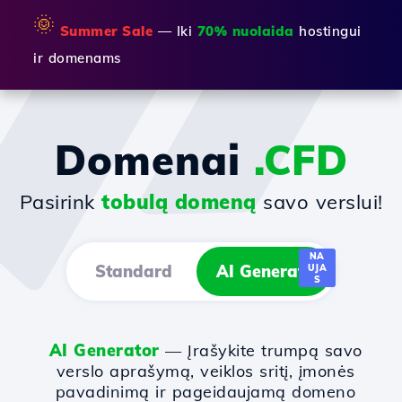
🌞
Summer Sale
— Iki
70% nuolaida
hostingui
ir domenams
Domenai
.CFD
Pasirink
tobulą domeną
savo verslui!
NA
Standard
AI Generator
UJA
S
AI Generator
— Įrašykite trumpą savo
verslo aprašymą, veiklos sritį, įmonės
pavadinimą ir pageidaujamą domeno