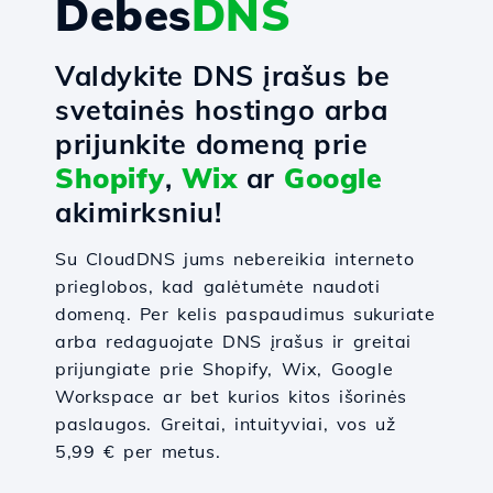
Debes
DNS
Valdykite DNS įrašus be
svetainės hostingo arba
prijunkite domeną prie
Shopify
,
Wix
ar
Google
akimirksniu!
Su CloudDNS jums nebereikia interneto
prieglobos, kad galėtumėte naudoti
domeną. Per kelis paspaudimus sukuriate
arba redaguojate DNS įrašus ir greitai
prijungiate prie Shopify, Wix, Google
Workspace ar bet kurios kitos išorinės
paslaugos. Greitai, intuityviai, vos už
5,99 € per metus.