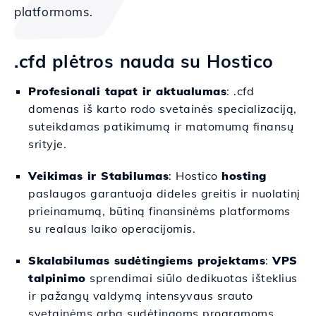
platformoms.
.cfd plėtros nauda su Hostico
Profesionali tapat ir aktualumas
: .cfd
domenas iš karto rodo svetainės specializaciją,
suteikdamas patikimumą ir matomumą finansų
srityje.
Veikimas ir Stabilumas
: Hostico
hosting
paslaugos garantuoja dideles greitis ir nuolatinį
prieinamumą, būtiną finansinėms platformoms
su realaus laiko operacijomis.
Skalabilumas sudėtingiems projektams
:
VPS
talpinimo
sprendimai siūlo dedikuotas išteklius
ir pažangų valdymą intensyvaus srauto
svetainėms arba sudėtingoms programoms.