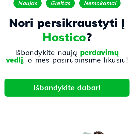
Naujas
Greitas
Nemokamai
Nori persikraustyti į
Hostico
?
Išbandykite naują
perdavimų
vedlį
, o mes pasirūpinsime likusiu!
Išbandykite dabar!