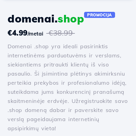
domenai.
shop
PROMOCIJA
€4.99
€38.99
/metai
Domenai .shop yra ideali pasirinktis
internetinėms parduotuvėms ir verslams,
siekiantiems pritraukti klientų iš viso
pasaulio. Ši įsimintina plėtinys akimirksniu
perteikia prekybos ir profesionalumo idėją,
suteikdama jums konkurencinį pranašumą
skaitmeninėje erdvėje. Užregistruokite savo
.shop domeną dabar ir paverskite savo
verslą pageidaujama internetinių
apsipirkimų vieta!