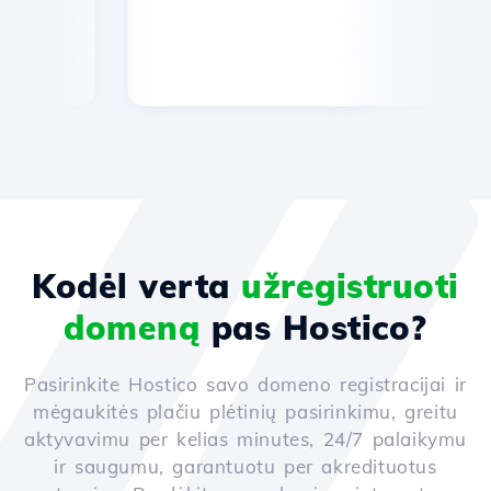
Kodėl verta
užregistruoti
domeną
pas Hostico?
Pasirinkite Hostico savo domeno registracijai ir
mėgaukitės plačiu plėtinių pasirinkimu, greitu
aktyvavimu per kelias minutes, 24/7 palaikymu
ir saugumu, garantuotu per akredituotus