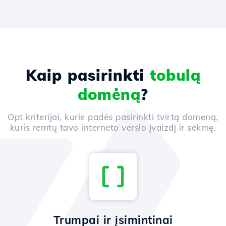
Kaip pasirinkti
tobulą
domėną
?
Opt kriterijai, kurie padės pasirinkti tvirtą domeną,
kuris remtų tavo interneto verslo įvaizdį ir sėkmę.
Trumpai ir įsimintinai