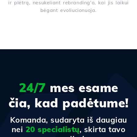
ir plėtrą, nesukeliant rebranding'o, kai jis laikui
bėgant evoliucionuoja.
24/7
mes esame
čia, kad padėtume!
Komanda, sudaryta iš daugiau
nei
20 specialistų
, skirta tavo