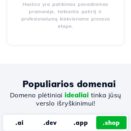
Hostico yra patikimas pavadinimas
pramonėje, teikiantis patirtį ir
profesionalumą kiekviename proceso
etape.
Populiarios domenai
Domeno plėtiniai
idealiai
tinka jūsų
verslo išryškinimui!
.ai
.dev
.app
.shop