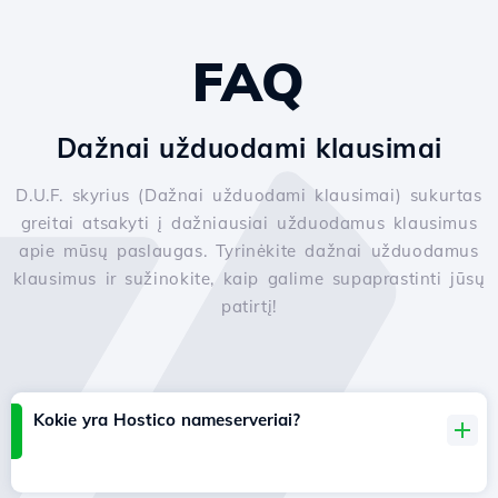
FAQ
Dažnai užduodami klausimai
D.U.F. skyrius (Dažnai užduodami klausimai) sukurtas
greitai atsakyti į dažniausiai užduodamus klausimus
apie mūsų paslaugas. Tyrinėkite dažnai užduodamus
klausimus ir sužinokite, kaip galime supaprastinti jūsų
patirtį!
Kokie yra Hostico nameserveriai?