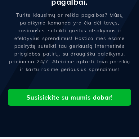
pagalbai.
Turite klausimų ar reikia pagalbos? Mūsų
palaikymo komanda yra čia dėl tavęs,
pasiruošusi suteikti greitus atsakymus ir
efektyvius sprendimus! Hostico mes esame
pasiryžę suteikti tau geriausią internetinės
prieglobos patirtį, su draugišku palaikymu,
prieinama 24/7. Ateikime aptarti tavo poreikių
ir kartu rasime geriausius sprendimus!
Susisiekite su mumis dabar!