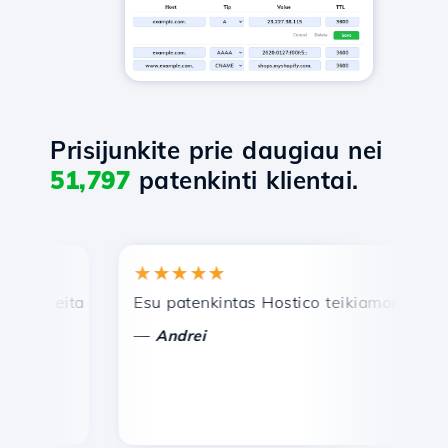
Prisijunkite prie daugiau nei
51,797
patenkinti klientai.
★★★★★
★
reita ir efektyvi techninė pagalba.
Esu patenkintas Hostico teikiamomis paslau
Sv
—
—
Andrei