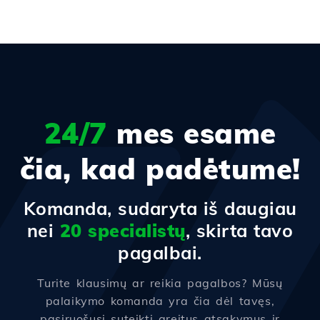
24/7
mes esame
čia, kad padėtume!
Komanda, sudaryta iš daugiau
nei
20 specialistų
, skirta tavo
pagalbai.
Turite klausimų ar reikia pagalbos? Mūsų
palaikymo komanda yra čia dėl tavęs,
pasiruošusi suteikti greitus atsakymus ir