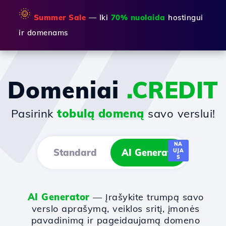
🌞
Summer Sale
— Iki
70% nuolaida
hostingui
ir domenams
Domeniai
.CREDIT
Pasirink
tobulą domeną
savo verslui!
NA
Standard
AI Generator
UJA
S
AI Generator
— Įrašykite trumpą savo
verslo aprašymą, veiklos sritį, įmonės
pavadinimą ir pageidaujamą domeno