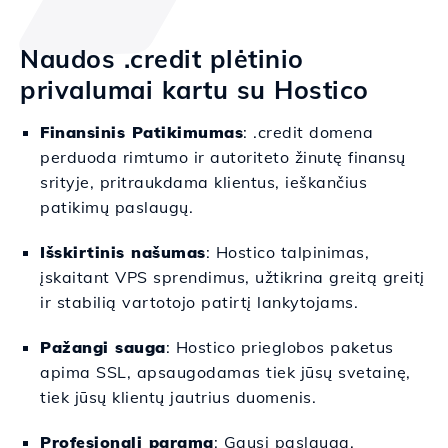
Naudos .credit plėtinio
privalumai kartu su Hostico
Finansinis Patikimumas
: .credit domena
perduoda rimtumo ir autoriteto žinutę finansų
srityje, pritraukdama klientus, ieškančius
patikimų paslaugų.
Išskirtinis našumas
: Hostico talpinimas,
įskaitant VPS sprendimus, užtikrina greitą greitį
ir stabilią vartotojo patirtį lankytojams.
Pažangi sauga
: Hostico prieglobos paketus
apima SSL, apsaugodamas tiek jūsų svetainę,
tiek jūsų klientų jautrius duomenis.
Profesionali parama
: Gausi paslaugą,