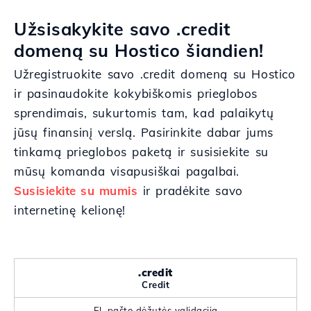
Užsisakykite savo .credit
domeną su Hostico šiandien!
Užregistruokite savo .credit domeną su Hostico
ir pasinaudokite kokybiškomis prieglobos
sprendimais, sukurtomis tam, kad palaikytų
jūsų finansinį verslą. Pasirinkite dabar jums
tinkamą prieglobos paketą ir susisiekite su
mūsų komanda visapusiškai pagalbai.
Susisiekite su mumis
ir pradėkite savo
internetinę kelionę!
.credit
Credit
El. pašto dėžutės validacija