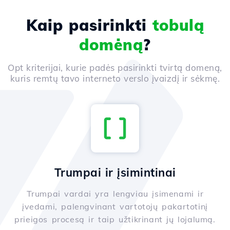
Kaip pasirinkti
tobulą
domėną
?
Opt kriterijai, kurie padės pasirinkti tvirtą domeną,
kuris remtų tavo interneto verslo įvaizdį ir sėkmę.
Trumpai ir įsimintinai
Trumpai vardai yra lengviau įsimenami ir
įvedami, palengvinant vartotojų pakartotinį
prieigos procesą ir taip užtikrinant jų lojalumą.