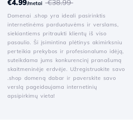
€4.99
€38.99
/metai
Domenai .shop yra ideali pasirinktis
internetinėms parduotuvėms ir verslams,
siekiantiems pritraukti klientų iš viso
pasaulio. Ši įsimintina plėtinys akimirksniu
perteikia prekybos ir profesionalumo idėją,
suteikdama jums konkurencinį pranašumą
skaitmeninėje erdvėje. Užregistruokite savo
.shop domeną dabar ir paverskite savo
verslą pageidaujama internetinių
apsipirkimų vieta!