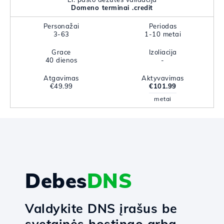
Domeno terminai .credit
Personažai
Periodas
3-63
1-10 metai
Grace
Izoliacija
40 dienos
-
Atgavimas
Aktyvavimas
€49.99
€101.99
metai
Debes
DNS
Valdykite DNS įrašus be
svetainės hostingo arba