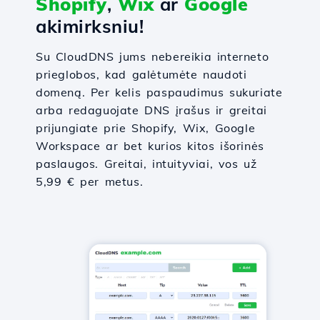
Shopify
,
Wix
ar
Google
akimirksniu!
Su CloudDNS jums nebereikia interneto
prieglobos, kad galėtumėte naudoti
domeną. Per kelis paspaudimus sukuriate
arba redaguojate DNS įrašus ir greitai
prijungiate prie Shopify, Wix, Google
Workspace ar bet kurios kitos išorinės
paslaugos. Greitai, intuityviai, vos už
5,99 € per metus.