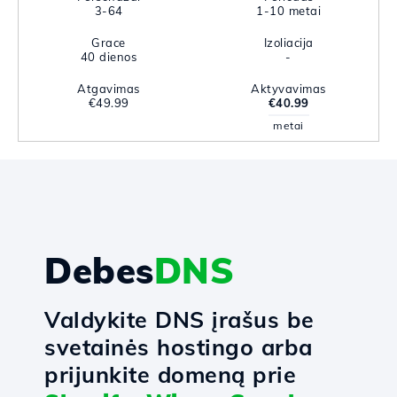
3-64
1-10 metai
Grace
Izoliacija
40 dienos
-
Atgavimas
Aktyvavimas
€49.99
€40.99
metai
Debes
DNS
Valdykite DNS įrašus be
svetainės hostingo arba
prijunkite domeną prie