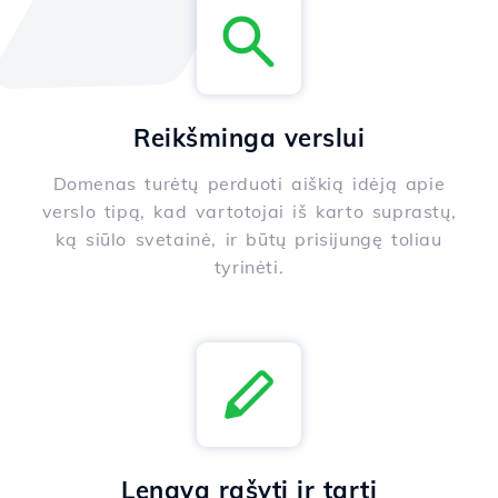
Reikšminga verslui
Domenas turėtų perduoti aiškią idėją apie
verslo tipą, kad vartotojai iš karto suprastų,
ką siūlo svetainė, ir būtų prisijungę toliau
tyrinėti.
Lengva rašyti ir tarti