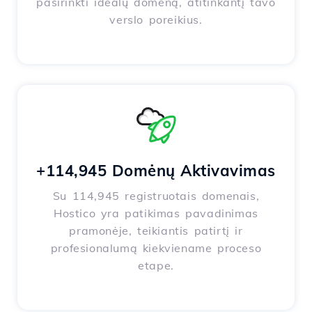
pasirinkti idealų domeną, atitinkantį tavo
verslo poreikius.
+114,945 Domėnų Aktivavimas
Su 114,945 registruotais domenais,
Hostico yra patikimas pavadinimas
pramonėje, teikiantis patirtį ir
profesionalumą kiekviename proceso
etape.