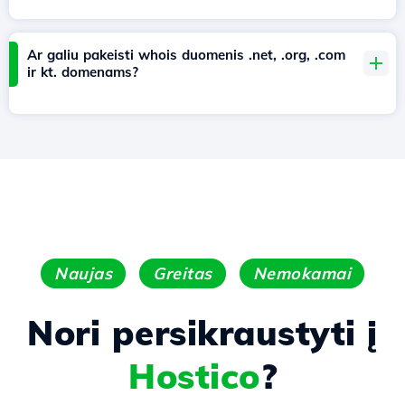
Ar galiu pakeisti whois duomenis .net, .org, .com
ir kt. domenams?
Naujas
Greitas
Nemokamai
Nori persikraustyti į
Hostico
?