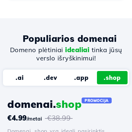
Populiarios domenai
Domeno plėtiniai
idealiai
tinka jūsų
verslo išryškinimui!
.ai
.dev
.app
.shop
domenai.
shop
PROMOCIJA
€4.99
€38.99
/metai
Domenai .shop yra ideali pasirinktis