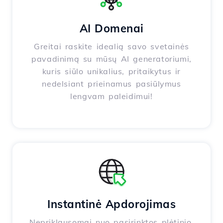
AI Domenai
Greitai raskite idealią savo svetainės
pavadinimą su mūsų AI generatoriumi,
kuris siūlo unikalius, pritaikytus ir
nedelsiant prieinamus pasiūlymus
lengvam paleidimui!
Instantinė Apdorojimas
Nepriklausomai nuo pasirinktos plėtinio,