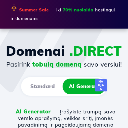
🌞
Summer Sale
— Iki
70% nuolaida
hostingui
ir domenams
Domenai
.DIRECT
Pasirink
tobulą domeną
savo verslui!
NA
Standard
AI Generator
UJA
S
AI Generator
— Įrašykite trumpą savo
verslo aprašymą, veiklos sritį, įmonės
pavadinimą ir pageidaujamą domeno