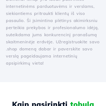
internetinėms parduotuvėms ir verslams,
siekiantiems pritraukti klientų iš viso
pasaulio. Ši įsimintina plėtinys akimirksniu
perteikia prekybos ir profesionalumo idėją,
suteikdama jums konkurencinį pranašumą
skaitmeninėje erdvėje. Užregistruokite savo
.shop domeną dabar ir paverskite savo
verslą pageidaujama internetinių
apsipirkimų vieta!
Kaip pasirinkti
tobulą