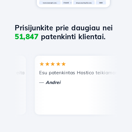
Prisijunkite prie daugiau nei
51,847
patenkinti klientai.
★★★★★
★
reita ir efektyvi techninė pagalba.
Esu patenkintas Hostico teikiamomis paslau
Sve
—
—
Andrei