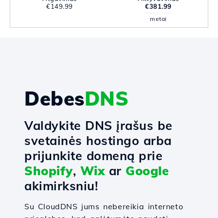
€149.99
€381.99
metai
Debes
DNS
Valdykite DNS įrašus be
svetainės hostingo arba
prijunkite domeną prie
Shopify
,
Wix
ar
Google
akimirksniu!
Su CloudDNS jums nebereikia interneto