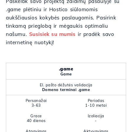
Paskelbk savo projektą žaidimų pasaulyje su
.game plėtiniu ir Hostico siūlomomis
aukščiausios kokybės paslaugomis. Pasirink
tinkamą prieglobą ir mėgaukis optimaliu
našumu.
Susisiek su mumis
ir pradėk savo
internetinę nuotykį!
.game
Game
El. pašto dėžutės validacija
Domeno terminai .game
Personažai
Periodas
3-63
1-10 metai
Grace
Izoliacija
40 dienos
-
Atgavimas
Aktyvavimas