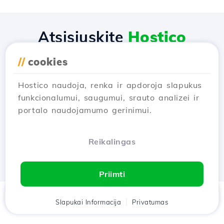
Atsisiųskite
Hostico
programėlę
//
cookies
Hostico naudoja, renka ir apdoroja slapukus
funkcionalumui, saugumui, srauto analizei ir
portalo naudojamumo gerinimui.
Reikalingas
Priimti
Namai
Slapukai Informacija
Klientas
Krepšelis
Privatumas
Pokalbis
Meniu