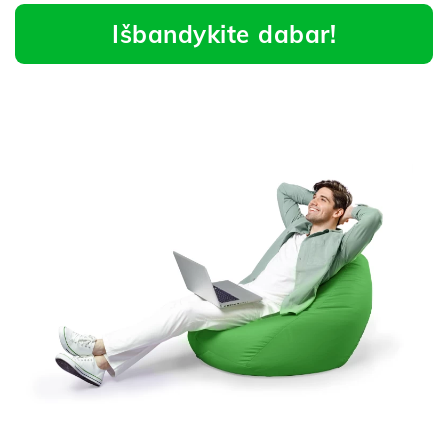
Išbandykite dabar!