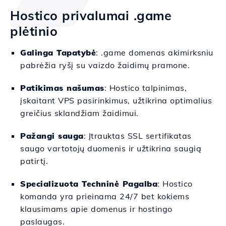
Hostico privalumai .game
plėtinio
Galinga Tapatybė
: .game domenas akimirksniu
pabrėžia ryšį su vaizdo žaidimų pramone.
Patikimas našumas
: Hostico talpinimas,
įskaitant VPS pasirinkimus, užtikrina optimalius
greičius sklandžiam žaidimui.
Pažangi sauga
: Įtrauktas SSL sertifikatas
saugo vartotojų duomenis ir užtikrina saugią
patirtį.
Specializuota Techninė Pagalba
: Hostico
komanda yra prieinama 24/7 bet kokiems
klausimams apie domenus ir hostingo
paslaugas.