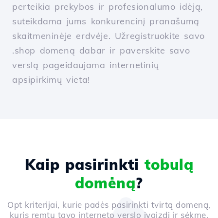
perteikia prekybos ir profesionalumo idėją,
suteikdama jums konkurencinį pranašumą
skaitmeninėje erdvėje. Užregistruokite savo
.shop domeną dabar ir paverskite savo
verslą pageidaujama internetinių
apsipirkimų vieta!
Kaip pasirinkti
tobulą
domėną
?
Opt kriterijai, kurie padės pasirinkti tvirtą domeną,
kuris remtų tavo interneto verslo įvaizdį ir sėkmę.