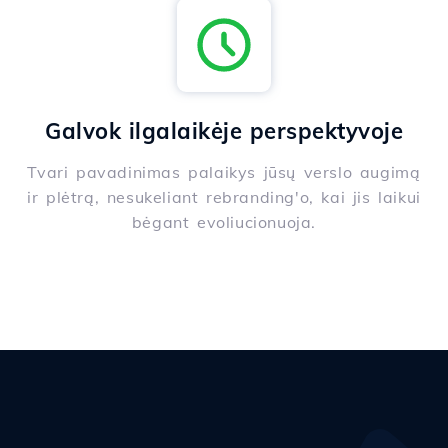
Galvok ilgalaikėje perspektyvoje
Tvari pavadinimas palaikys jūsų verslo augimą
ir plėtrą, nesukeliant rebranding'o, kai jis laikui
bėgant evoliucionuoja.