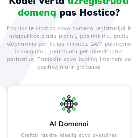
Kodėl verta
užregistruoti
domeną
pas Hostico?
Pasirinkite Hostico savo domeno registracijai ir
mėgaukitės plačiu plėtinių pasirinkimu, greitu
aktyvavimu per kelias minutes, 24/7 palaikymu
ir saugumu, garantuotu per akredituotus
partnerius. Pradėkite savo buvimą internete su
pasitikėjimu ir greitumu!
AI Domenai
Greitai raskite idealią savo svetainės