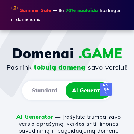
🌞
Summer Sale
— Iki
70% nuolaida
hostingui
ir domenams
Domenai
.GAME
Pasirink
tobulą domeną
savo verslui!
NA
Standard
AI Generator
UJA
S
AI Generator
— Įrašykite trumpą savo
verslo aprašymą, veiklos sritį, įmonės
pavadinimą ir pageidaujamą domeno