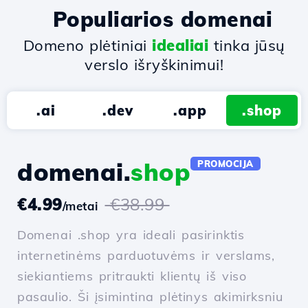
Populiarios domenai
Domeno plėtiniai
idealiai
tinka jūsų
verslo išryškinimui!
.ai
.dev
.app
.shop
domenai.
shop
PROMOCIJA
€4.99
€38.99
/metai
Domenai .shop yra ideali pasirinktis
internetinėms parduotuvėms ir verslams,
siekiantiems pritraukti klientų iš viso
pasaulio. Ši įsimintina plėtinys akimirksniu