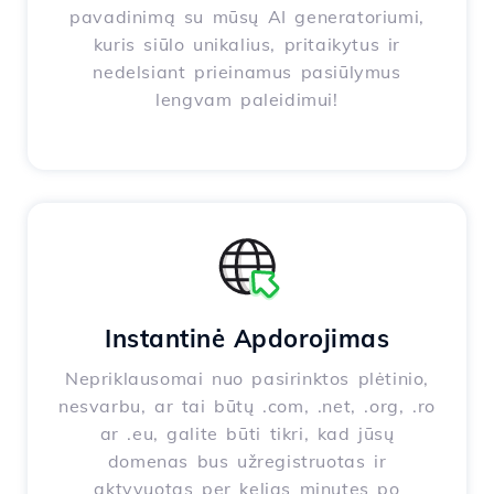
pavadinimą su mūsų AI generatoriumi,
kuris siūlo unikalius, pritaikytus ir
nedelsiant prieinamus pasiūlymus
lengvam paleidimui!
Instantinė Apdorojimas
Nepriklausomai nuo pasirinktos plėtinio,
nesvarbu, ar tai būtų .com, .net, .org, .ro
ar .eu, galite būti tikri, kad jūsų
domenas bus užregistruotas ir
aktyvuotas per kelias minutes po