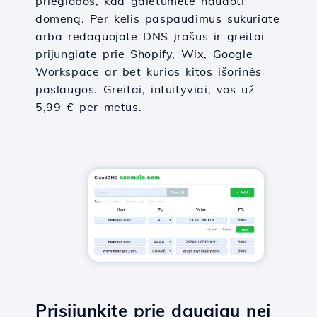
prieglobos, kad galėtumėte naudoti
domeną. Per kelis paspaudimus sukuriate
arba redaguojate DNS įrašus ir greitai
prijungiate prie Shopify, Wix, Google
Workspace ar bet kurios kitos išorinės
paslaugos. Greitai, intuityviai, vos už
5,99 € per metus.
Prisijunkite prie daugiau nei