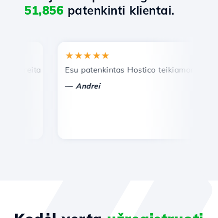
51,856
patenkinti klientai.
★★★★★
★
reita ir efektyvi techninė pagalba.
Esu patenkintas Hostico teikiamomis paslau
Sv
—
—
Andrei