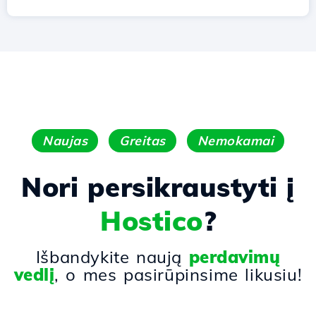
Naujas
Greitas
Nemokamai
Nori persikraustyti į
Hostico
?
Išbandykite naują
perdavimų
vedlį
, o mes pasirūpinsime likusiu!