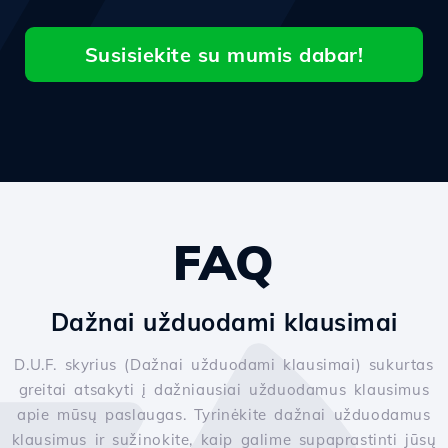
Susisiekite su mumis dabar!
FAQ
Dažnai užduodami klausimai
D.U.F. skyrius (Dažnai užduodami klausimai) sukurtas
greitai atsakyti į dažniausiai užduodamus klausimus
apie mūsų paslaugas. Tyrinėkite dažnai užduodamus
klausimus ir sužinokite, kaip galime supaprastinti jūsų