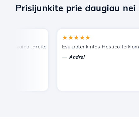
Prisijunkite prie daugiau nei
★★★★★
a kaina, greita ir efektyvi techninė pagalba.
Esu patenkintas Hostico teikiamom
—
Andrei