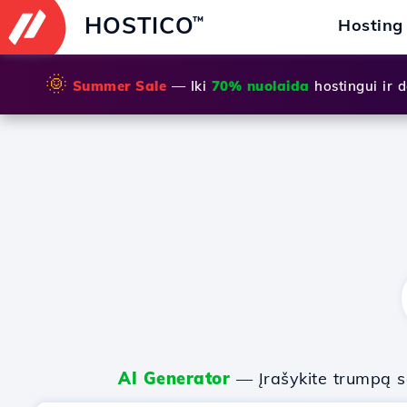
HOSTICO
™
Hosting
🌞
Summer Sale
— Iki
70% nuolaida
hostingui ir
AI Generator
— Įrašykite trumpą sa