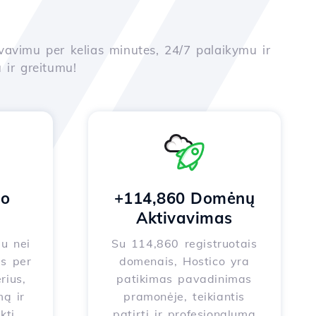
yvavimu per kelias minutes, 24/7 palaikymu ir
 ir greitumu!
no
+114,860 Domėnų
Aktivavimas
au nei
Su 114,860 registruotais
s per
domenais, Hostico yra
rius,
patikimas pavadinimas
ą ir
pramonėje, teikiantis
kti
patirtį ir profesionalumą