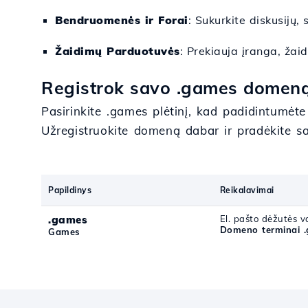
Bendruomenės ir Forai
: Sukurkite diskusijų,
Žaidimų Parduotuvės
: Prekiauja įranga, žai
Registrok savo .games domeną
Pasirinkite .games plėtinį, kad padidintumėte
Užregistruokite domeną dabar ir pradėkite sa
Papildinys
Reikalavimai
.games
El. pašto dėžutės va
Domeno terminai 
Games