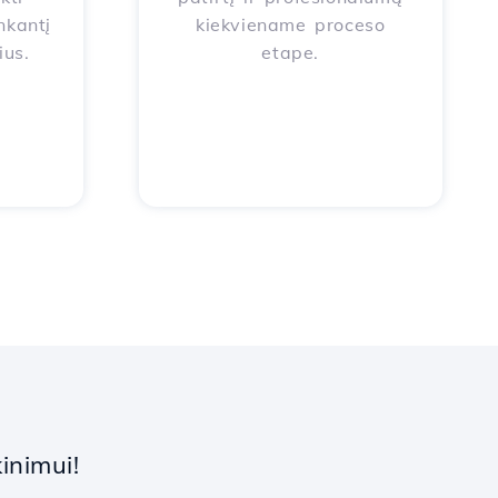
nkantį
kiekviename proceso
ius.
etape.
inimui!