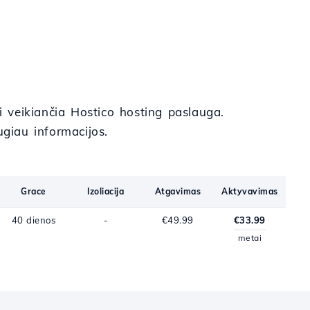
i veikiančia Hostico hosting paslauga.
giau informacijos.
Grace
Izoliacija
Atgavimas
Aktyvavimas
40 dienos
-
€49.99
€33.99
metai