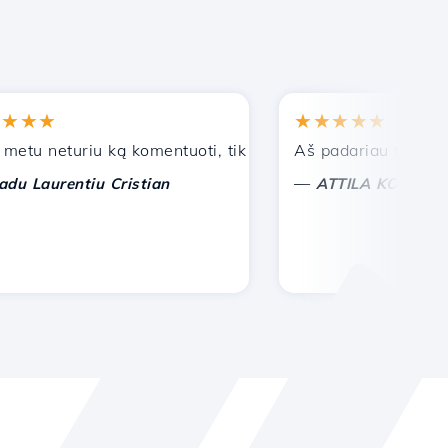
★★
★★★★★
u neturiu ką komentuoti, tik galiu įvertinti. Su ypatinga p
Aš padariau teisingą pa
—
Laurentiu Cristian
ATTILA KOLES