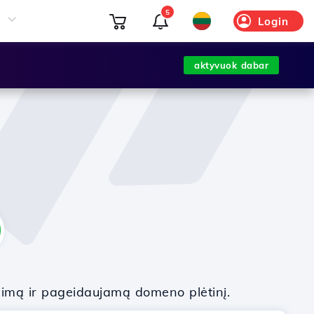
5
Login
aktyvuok dabar
nimą ir pageidaujamą domeno plėtinį.