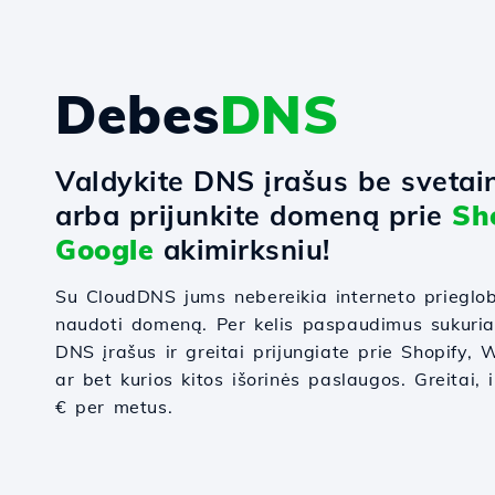
Debes
DNS
Valdykite DNS įrašus be svetai
arba prijunkite domeną prie
Sh
Google
akimirksniu!
Su CloudDNS jums nebereikia interneto prieglo
naudoti domeną. Per kelis paspaudimus sukuri
DNS įrašus ir greitai prijungiate prie Shopify
ar bet kurios kitos išorinės paslaugos. Greitai, 
€ per metus.