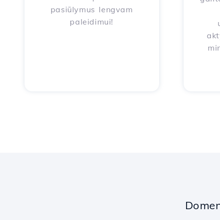
pasiūlymus lengvam
paleidimui!
akt
mi
Domeno