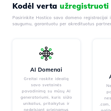
Kodėl verta
užregistruot
Pasirinkite Hostico savo domeno registracijai 
saugumu, garantuotu per akredituotus partneri
AI Domenai
Greitai raskite idealią
savo svetainės
Ne
pavadinimą su mūsų AI
pa
generatoriumi, kuris siūlo
nes
unikalius, pritaikytus ir
.com, 
nedelsiant prieinamus
galit