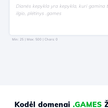
Min: 25 | Max: 500 | Chars:
0
Kodėl domenai
.GAMES
Ž