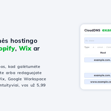
nės hostingo
opify
,
Wix
ar
bos, kad galėtumėte
ate arba redaguojate
, Wix, Google Workspace
intuityviai, vos už 5,99