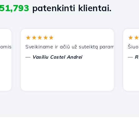
51,793
patenkinti klientai.
★★★★★
★★★
is paslaugomis. Rekomendavau jus kitiems pažįstamiems.
Sveikiname ir ačiū už suteiktą paramą!
Šiuo met
—
—
Vasiliu Costel Andrei
Radu 