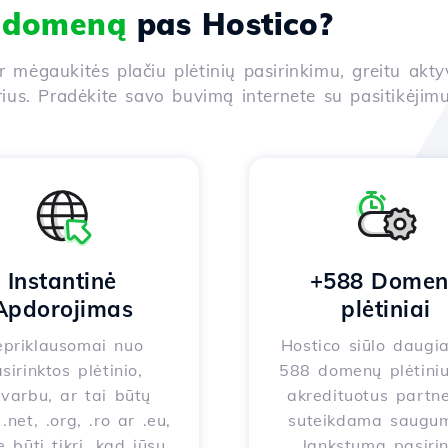
i domeną
pas Hostico?
ir mėgaukitės plačiu plėtinių pasirinkimu, greitu akt
us. Pradėkite savo buvimą internete su pasitikėjimu
Instantinė
+588 Dome
Apdorojimas
plėtiniai
priklausomai nuo
Hostico siūlo daugi
sirinktos plėtinio,
588 domenų plėtiniu
varbu, ar tai būtų
akredituotus partne
.net, .org, .ro ar .eu,
suteikdama saugum
e būti tikri, kad jūsų
lankstumą pasirin