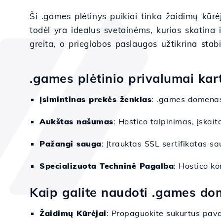
Ši .games plėtinys puikiai tinka žaidimų kūr
todėl yra idealus svetainėms, kurios skatina 
greita, o prieglobos paslaugos užtikrina sta
.games plėtinio privalumai kar
Įsimintinas prekės ženklas
: .games domenas
Aukštas našumas
: Hostico talpinimas, įskai
Pažangi sauga
: Įtrauktas SSL sertifikatas sa
Specializuota Techninė Pagalba
: Hostico k
Kaip galite naudoti .games d
Žaidimų Kūrėjai
: Propaguokite sukurtus pavad