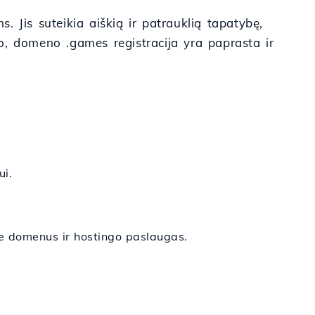
 Jis suteikia aiškią ir patrauklią tapatybę,
co, domeno .games registracija yra paprasta ir
ui.
e domenus ir hostingo paslaugas.