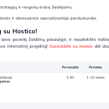
 strategijų ir renginių erdvę žaidėjams.
dimais ir aksesuarais specializuotoje parduotuvėje.
 su Hostico!
 savo poveikį žaidimų pasaulyje, ir naudokitės našia
vo internetinį projektą!
Susisiekite su mumis
dėl dau
Personažai
Periodas
lidacija
3-63
1-10 metai
.games