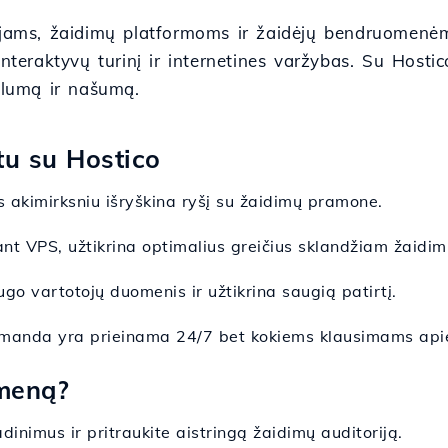
ėjams, žaidimų platformoms ir žaidėjų bendruomenėms.
interaktyvų turinį ir internetines varžybas. Su Hosti
bilumą ir našumą.
tu su Hostico
 akimirksniu išryškina ryšį su žaidimų pramone.
tant VPS, užtikrina optimalius greičius sklandžiam žaidim
ugo vartotojų duomenis ir užtikrina saugią patirtį.
omanda yra prieinama 24/7 bet kokiems klausimams api
omeną?
inimus ir pritraukite aistringą žaidimų auditoriją.