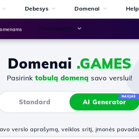
Debesys
Domenai
Help
Tinklaraštis
 domenams
Domenai
.GAMES
Pasirink
tobulą domeną
savo verslui!
NAUJAS
Standard
AI Generator
vo verslo aprašymą, veiklos sritį, įmonės pavadi