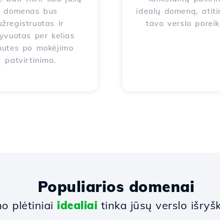
domenas bus
idealų domeną, atiti
užregistruotas ir
tavo verslo poreik
yvuotas per kelias
nutes po mokėjimo
patvirtinimo.
Populiarios domenai
 plėtiniai
idealiai
tinka jūsų verslo išryšk