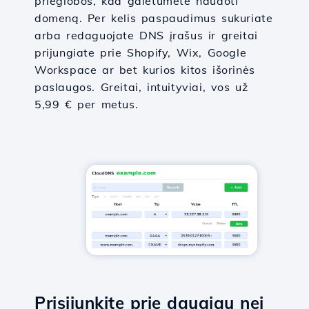
prieglobos, kad galėtumėte naudoti
domeną. Per kelis paspaudimus sukuriate
arba redaguojate DNS įrašus ir greitai
prijungiate prie Shopify, Wix, Google
Workspace ar bet kurios kitos išorinės
paslaugos. Greitai, intuityviai, vos už
5,99 € per metus.
Prisijunkite prie daugiau nei