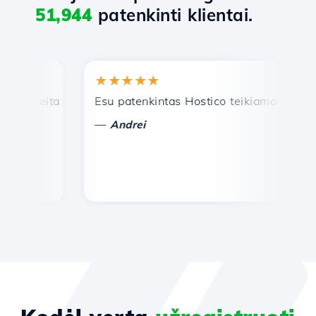
51,944
patenkinti klientai.
★★★★★
★
greita ir efektyvi techninė pagalba.
Esu patenkintas Hostico teikiamomis paslau
Sv
—
Andrei