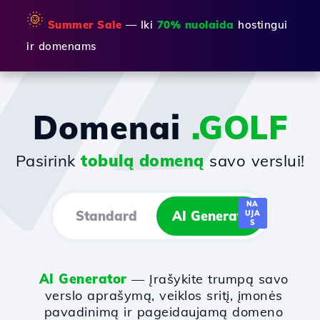
🌞
Summer Sale
— Iki
70% nuolaida
hostingui
ir domenams
Domenai
.GOLF
Pasirink
tobulą domeną
savo verslui!
NA
Standard
AI Generator
UJA
S
AI Generator
— Įrašykite trumpą savo
verslo aprašymą, veiklos sritį, įmonės
pavadinimą ir pageidaujamą domeno