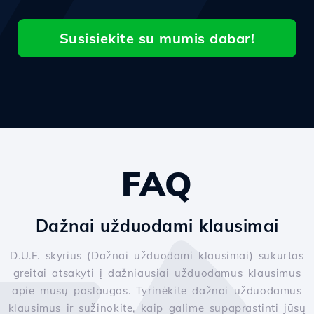
Susisiekite su mumis dabar!
FAQ
Dažnai užduodami klausimai
D.U.F. skyrius (Dažnai užduodami klausimai) sukurtas
greitai atsakyti į dažniausiai užduodamus klausimus
apie mūsų paslaugas. Tyrinėkite dažnai užduodamus
klausimus ir sužinokite, kaip galime supaprastinti jūsų