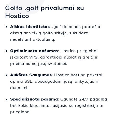
Golfo .golf privalumai su
Hostico
Aiškus Identitetas
: .golf domenas pabrėžia
aistrą ar veiklą golfo srityje, sukuriant
nedelsiant aktualumą.
Optimizuota našumas
: Hostico priegloba,
įskaitant VPS, garantuoja nuolatinį greitį ir
prieinamumą jūsų svetainei.
Aukštas Saugumas
: Hostico hosting paketai
apima SSL, apsaugodami jūsų lankytojus ir
duomenis.
Specializuota parama
: Gaunate 24/7 pagalbą
bet kokiu klausimu, susijusiu su registracija ar
priegloba.