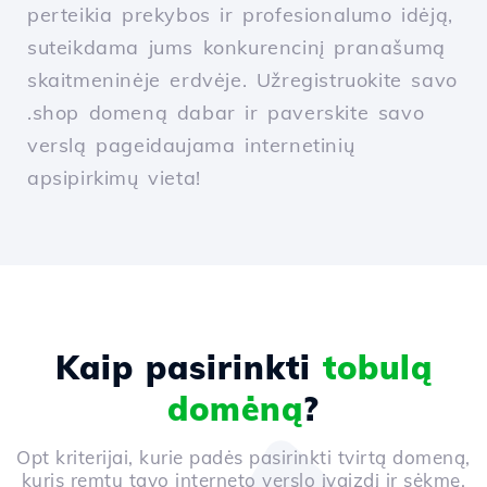
perteikia prekybos ir profesionalumo idėją,
suteikdama jums konkurencinį pranašumą
skaitmeninėje erdvėje. Užregistruokite savo
.shop domeną dabar ir paverskite savo
verslą pageidaujama internetinių
apsipirkimų vieta!
Kaip pasirinkti
tobulą
domėną
?
Opt kriterijai, kurie padės pasirinkti tvirtą domeną,
kuris remtų tavo interneto verslo įvaizdį ir sėkmę.