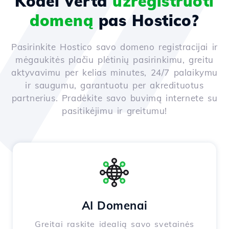
Kodėl verta
užregistruoti
domeną
pas Hostico?
Pasirinkite Hostico savo domeno registracijai ir
mėgaukitės plačiu plėtinių pasirinkimu, greitu
aktyvavimu per kelias minutes, 24/7 palaikymu
ir saugumu, garantuotu per akredituotus
partnerius. Pradėkite savo buvimą internete su
pasitikėjimu ir greitumu!
AI Domenai
Greitai raskite idealią savo svetainės