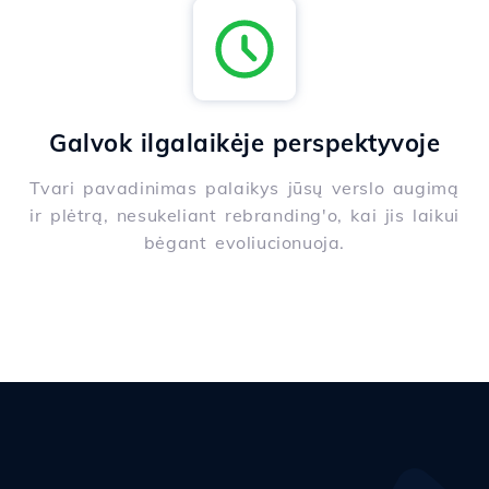
Galvok ilgalaikėje perspektyvoje
Tvari pavadinimas palaikys jūsų verslo augimą
ir plėtrą, nesukeliant rebranding'o, kai jis laikui
bėgant evoliucionuoja.