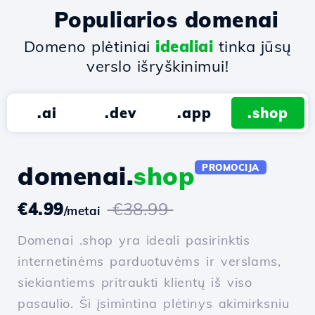
Populiarios domenai
Domeno plėtiniai
idealiai
tinka jūsų
verslo išryškinimui!
.ai
.dev
.app
.shop
domenai.
shop
PROMOCIJA
€4.99
€38.99
/metai
Domenai .shop yra ideali pasirinktis
internetinėms parduotuvėms ir verslams,
siekiantiems pritraukti klientų iš viso
pasaulio. Ši įsimintina plėtinys akimirksniu