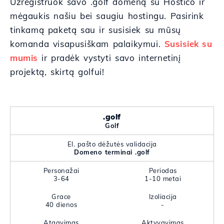
Užregistruok savo .golf domeną su Hostico ir
mėgaukis našiu bei saugiu hostingu. Pasirink
tinkamą paketą sau ir susisiek su mūsų
komanda visapusiškam palaikymui.
Susisiek su
mumis
ir pradėk vystyti savo internetinį
projektą, skirtą golfui!
.golf
Golf
El. pašto dėžutės validacija
Domeno terminai .golf
Personažai
Periodas
3-64
1-10 metai
Grace
Izoliacija
40 dienos
-
Atgavimas
Aktyvavimas