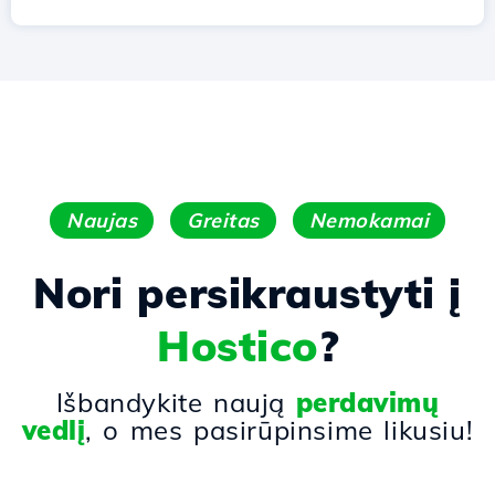
Naujas
Greitas
Nemokamai
Nori persikraustyti į
Hostico
?
Išbandykite naują
perdavimų
vedlį
, o mes pasirūpinsime likusiu!