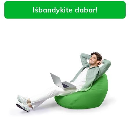
Išbandykite dabar!