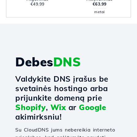
€49.99
€63.99
metai
Debes
DNS
Valdykite DNS įrašus be
svetainės hostingo arba
prijunkite domeną prie
Shopify
,
Wix
ar
Google
akimirksniu!
Su CloudDNS jums nebereikia interneto