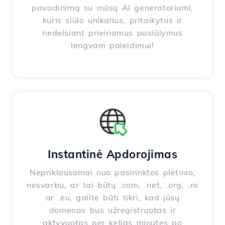
pavadinimą su mūsų AI generatoriumi,
kuris siūlo unikalius, pritaikytus ir
nedelsiant prieinamus pasiūlymus
lengvam paleidimui!
Instantinė Apdorojimas
Nepriklausomai nuo pasirinktos plėtinio,
nesvarbu, ar tai būtų .com, .net, .org, .ro
ar .eu, galite būti tikri, kad jūsų
domenas bus užregistruotas ir
aktyvuotas per kelias minutes po