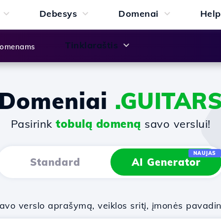
Debesys
Domenai
Help
Tinklaraštis
 domenams
Domeniai
.GUITAR
Pasirink
tobulą domeną
savo verslui!
NAUJAS
Standard
AI Generator
vo verslo aprašymą, veiklos sritį, įmonės pavadi