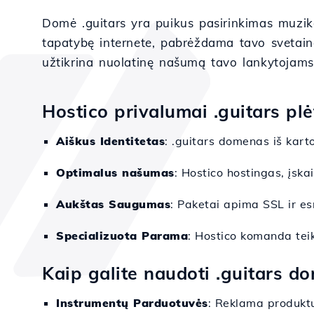
Domė .guitars yra puikus pasirinkimas muzik
tapatybę internete, pabrėždama tavo svetainės
užtikrina nuolatinę našumą tavo lankytojams
Hostico privalumai .guitars plė
Aiškus Identitetas
: .guitars domenas iš kart
Optimalus našumas
: Hostico hostingas, įska
Aukštas Saugumas
: Paketai apima SSL ir 
Specializuota Parama
: Hostico komanda teik
Kaip galite naudoti .guitars d
Instrumentų Parduotuvės
: Reklama produktu