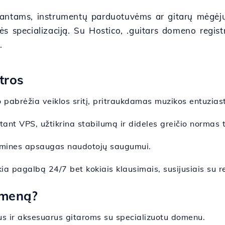
antams, instrumentų parduotuvėms ar gitarų mėgėjų 
 specializaciją. Su Hostico, .guitars domeno registr
.
tros
o pabrėžia veiklos sritį, pritraukdamas muzikos entuzias
itant VPS, užtikrina stabilumą ir dideles greičio normas 
esmines apsaugas naudotojų saugumui.
ia pagalbą 24/7 bet kokiais klausimais, susijusiais su re
omeną?
s ir aksesuarus gitaroms su specializuotu domenu.