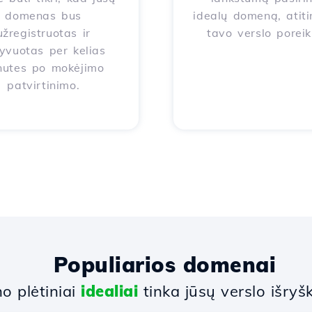
domenas bus
idealų domeną, atiti
užregistruotas ir
tavo verslo poreik
yvuotas per kelias
nutes po mokėjimo
patvirtinimo.
Populiarios domenai
 plėtiniai
idealiai
tinka jūsų verslo išryšk