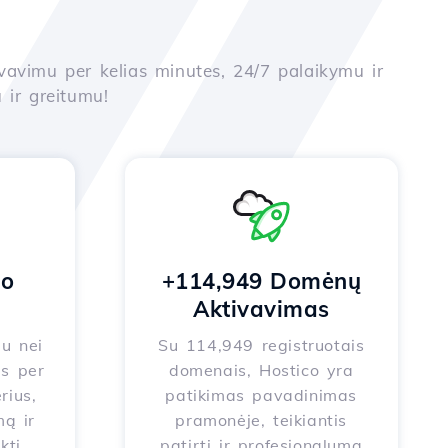
yvavimu per kelias minutes, 24/7 palaikymu ir
 ir greitumu!
no
+114,949 Domėnų
Aktivavimas
au nei
Su 114,949 registruotais
s per
domenais, Hostico yra
rius,
patikimas pavadinimas
ą ir
pramonėje, teikiantis
kti
patirtį ir profesionalumą