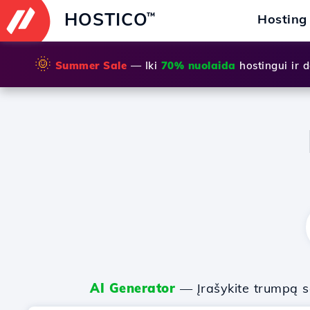
HOSTICO
™
Hosting
🌞
Summer Sale
— Iki
70% nuolaida
hostingui ir
AI Generator
— Įrašykite trumpą sa