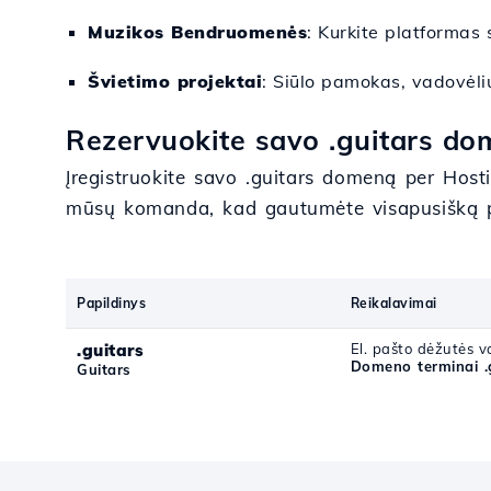
Muzikos Bendruomenės
: Kurkite platformas 
Švietimo projektai
: Siūlo pamokas, vadovėliu
Rezervuokite savo .guitars do
Įregistruokite savo .guitars domeną per Hosti
mūsų komanda, kad gautumėte visapusišką
Papildinys
Reikalavimai
.guitars
El. pašto dėžutės va
Domeno terminai .
Guitars