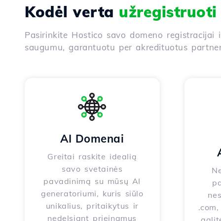
Kodėl verta
užregistruot
Pasirinkite Hostico savo domeno registracijai 
saugumu, garantuotu per akredituotus partneri
AI Domenai
Greitai raskite idealią
savo svetainės
Ne
pavadinimą su mūsų AI
pa
generatoriumi, kuris siūlo
nes
unikalius, pritaikytus ir
.com, 
nedelsiant prieinamus
galit