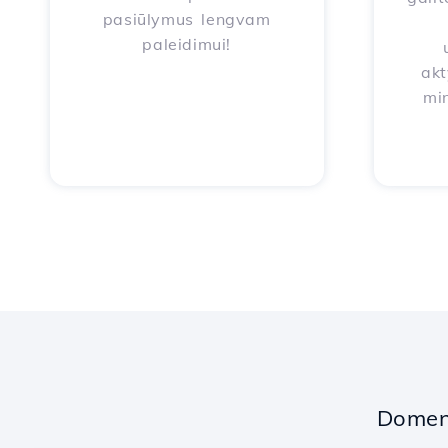
pasiūlymus lengvam
paleidimui!
akt
mi
Domeno