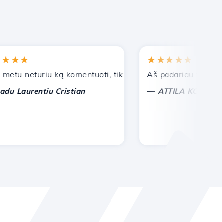
★★
★★★★★
 neturiu ką komentuoti, tik galiu įvertinti. Su ypatinga pa
Aš padariau teisingą pa
—
aurentiu Cristian
ATTILA KOLES