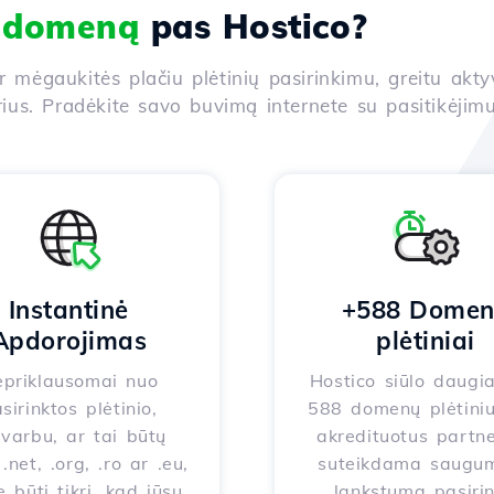
i domeną
pas Hostico?
ir mėgaukitės plačiu plėtinių pasirinkimu, greitu akt
us. Pradėkite savo buvimą internete su pasitikėjimu
Instantinė
+588 Dome
Apdorojimas
plėtiniai
priklausomai nuo
Hostico siūlo daugi
sirinktos plėtinio,
588 domenų plėtiniu
varbu, ar tai būtų
akredituotus partne
.net, .org, .ro ar .eu,
suteikdama saugum
e būti tikri, kad jūsų
lankstumą pasirin