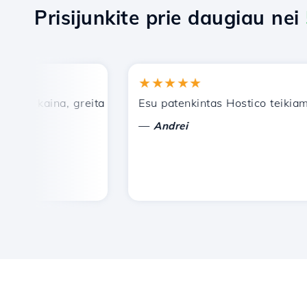
Prisijunkite prie daugiau nei
★★★★★
 kaina, greita ir efektyvi techninė pagalba.
Esu patenkintas Hostico teikiamomi
—
Andrei