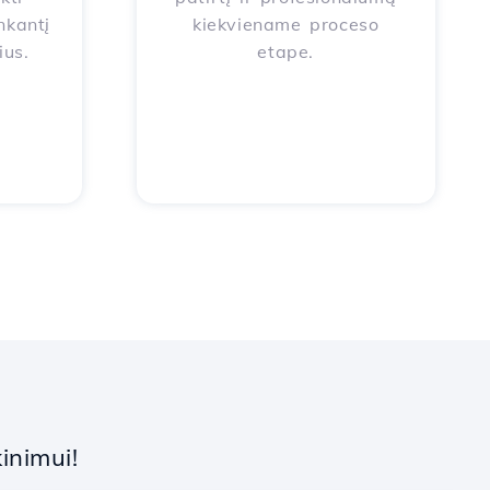
nkantį
kiekviename proceso
ius.
etape.
inimui!