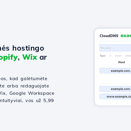
nės hostingo
opify
,
Wix
ar
bos, kad galėtumėte
ate arba redaguojate
, Wix, Google Workspace
intuityviai, vos už 5,99