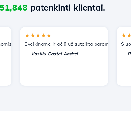
51,848
patenkinti klientai.
★★★★★
★★★
s paslaugomis. Rekomendavau jus kitiems pažįstamiems.
Sveikiname ir ačiū už suteiktą paramą!
Šiuo metu
—
—
Vasiliu Costel Andrei
Radu L