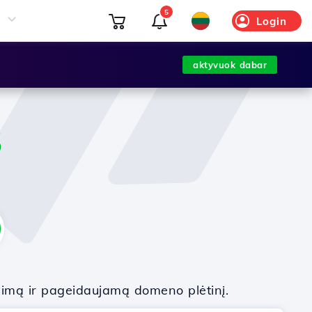
5
Login
aktyvuok dabar
S
nimą ir pageidaujamą domeno plėtinį.