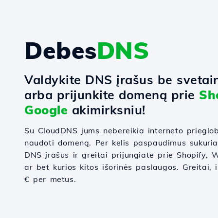
Debes
DNS
Valdykite DNS įrašus be svetai
arba prijunkite domeną prie
Sh
Google
akimirksniu!
Su CloudDNS jums nebereikia interneto prieglo
naudoti domeną. Per kelis paspaudimus sukuri
DNS įrašus ir greitai prijungiate prie Shopify
ar bet kurios kitos išorinės paslaugos. Greitai, 
€ per metus.