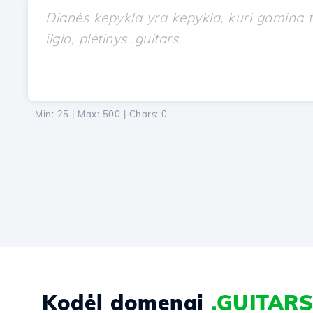
Min: 25 | Max: 500 | Chars:
0
Kodėl domenai
.GUITARS