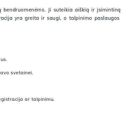
bendruomenėms. Ji suteikia aiškią ir įsimintiną
acija yra greita ir saugi, o talpinimo paslaugos
tus.
tavo svetainei.
gistracija ar talpinimu.