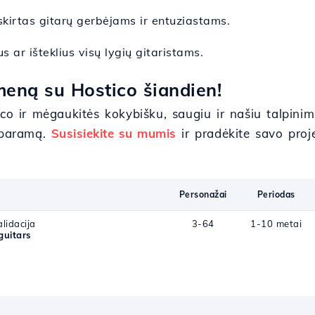
skirtas gitarų gerbėjams ir entuziastams.
s ar išteklius visų lygių gitaristams.
meną su Hostico šiandien!
co ir mėgaukitės kokybišku, saugiu ir našiu talpinimu
 paramą.
Susisiekite su mumis
ir pradėkite savo proje
Personažai
Periodas
lidacija
3-64
1-10 metai
guitars