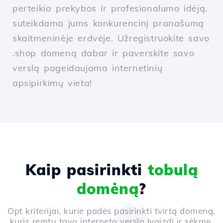
perteikia prekybos ir profesionalumo idėją,
suteikdama jums konkurencinį pranašumą
skaitmeninėje erdvėje. Užregistruokite savo
.shop domeną dabar ir paverskite savo
verslą pageidaujama internetinių
apsipirkimų vieta!
Kaip pasirinkti
tobulą
domėną
?
Opt kriterijai, kurie padės pasirinkti tvirtą domeną,
kuris remtų tavo interneto verslo įvaizdį ir sėkmę.