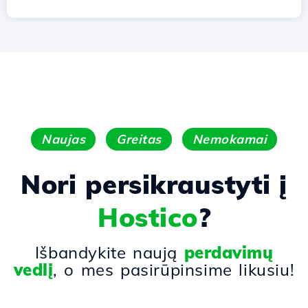
Naujas
Greitas
Nemokamai
Nori persikraustyti į
Hostico
?
Išbandykite naują
perdavimų
vedlį
, o mes pasirūpinsime likusiu!