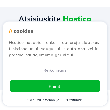
Atsisiųskite
Hostico
programėlę
//
cookies
Hostico naudoja, renka ir apdoroja slapukus
funkcionalumui, saugumui, srauto analizei ir
portalo naudojamumo gerinimui.
Reikalingas
Priimti
Namai
Slapukai Informacija
Klientas
Krepšelis
Privatumas
Pokalbis
Meniu