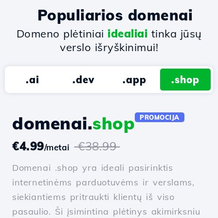
Populiarios domenai
Domeno plėtiniai
idealiai
tinka jūsų
verslo išryškinimui!
.ai
.dev
.app
.shop
domenai.
shop
PROMOCIJA
€4.99
€38.99
/metai
Domenai .shop yra ideali pasirinktis
internetinėms parduotuvėms ir verslams,
siekiantiems pritraukti klientų iš viso
pasaulio. Ši įsimintina plėtinys akimirksniu