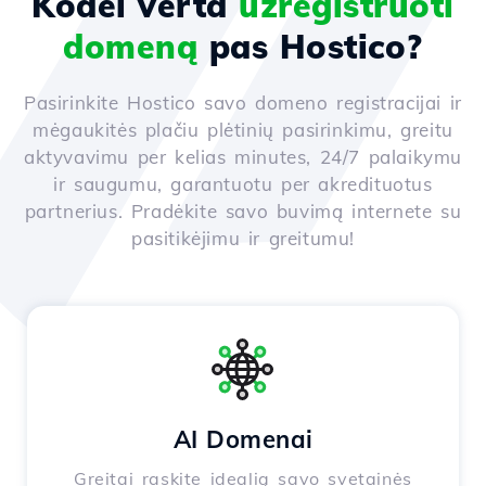
Kodėl verta
užregistruoti
domeną
pas Hostico?
Pasirinkite Hostico savo domeno registracijai ir
mėgaukitės plačiu plėtinių pasirinkimu, greitu
aktyvavimu per kelias minutes, 24/7 palaikymu
ir saugumu, garantuotu per akredituotus
partnerius. Pradėkite savo buvimą internete su
pasitikėjimu ir greitumu!
AI Domenai
Greitai raskite idealią savo svetainės