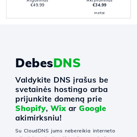
Atgavimas
Aktyvavimas
€49.99
€34.99
metai
Debes
DNS
Valdykite DNS įrašus be
svetainės hostingo arba
prijunkite domeną prie
Shopify
,
Wix
ar
Google
akimirksniu!
Su CloudDNS jums nebereikia interneto