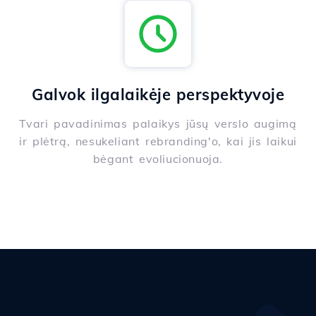
Galvok ilgalaikėje perspektyvoje
Tvari pavadinimas palaikys jūsų verslo augimą
ir plėtrą, nesukeliant rebranding'o, kai jis laikui
bėgant evoliucionuoja.