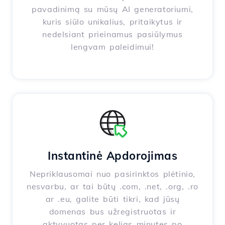
pavadinimą su mūsų AI generatoriumi,
kuris siūlo unikalius, pritaikytus ir
nedelsiant prieinamus pasiūlymus
lengvam paleidimui!
Instantinė Apdorojimas
Nepriklausomai nuo pasirinktos plėtinio,
nesvarbu, ar tai būtų .com, .net, .org, .ro
ar .eu, galite būti tikri, kad jūsų
domenas bus užregistruotas ir
aktyvuotas per kelias minutes po