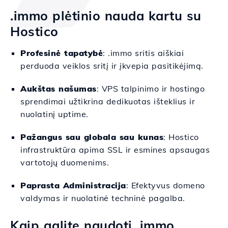
.immo plėtinio nauda kartu su
Hostico
Profesinė tapatybė
: .immo sritis aiškiai
perduoda veiklos sritį ir įkvepia pasitikėjimą.
Aukštas našumas
: VPS talpinimo ir hostingo
sprendimai užtikrina dedikuotas išteklius ir
nuolatinį uptime.
Pažangus sau globala sau kunas
: Hostico
infrastruktūra apima SSL ir esmines apsaugas
vartotojų duomenims.
Paprasta Administracija
: Efektyvus domeno
valdymas ir nuolatinė techninė pagalba.
Kaip galite naudoti .immo