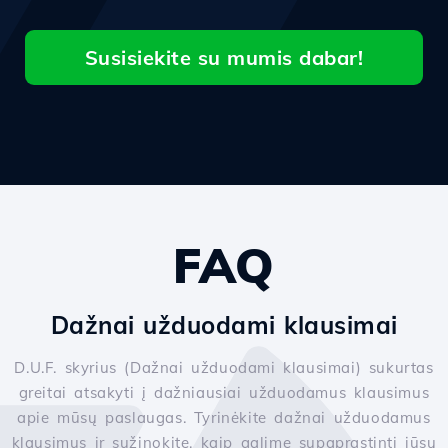
Susisiekite su mumis dabar!
FAQ
Dažnai užduodami klausimai
D.U.F. skyrius (Dažnai užduodami klausimai) sukurtas
greitai atsakyti į dažniausiai užduodamus klausimus
apie mūsų paslaugas. Tyrinėkite dažnai užduodamus
klausimus ir sužinokite, kaip galime supaprastinti jūsų