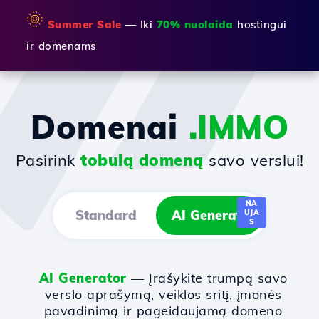
🌞
Summer Sale
— Iki
70% nuolaida
hostingui
ir domenams
Domenai
.IMMO
Pasirink
tobulą domeną
savo verslui!
NA
Standard
AI Generator
UJA
S
AI Generator
— Įrašykite trumpą savo
verslo aprašymą, veiklos sritį, įmonės
pavadinimą ir pageidaujamą domeno