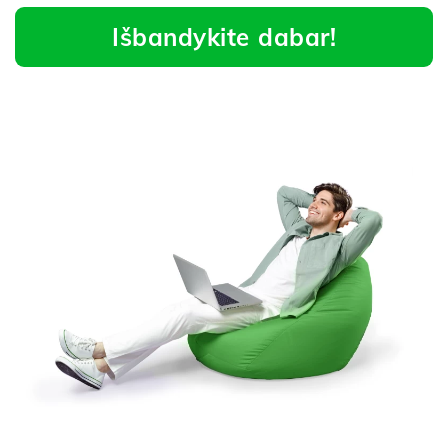
Išbandykite dabar!