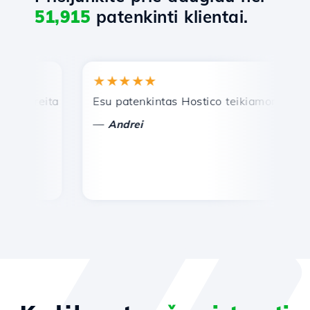
51,915
patenkinti klientai.
★★★★★
★
reita ir efektyvi techninė pagalba.
Esu patenkintas Hostico teikiamomis paslau
Sv
—
Andrei