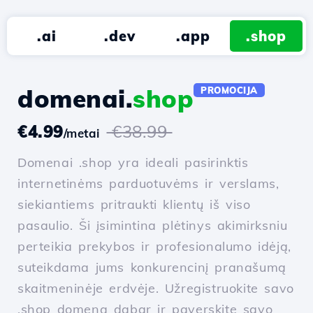
.ai
.dev
.app
.shop
domenai.
shop
PROMOCIJA
€4.99
€38.99
/metai
Domenai .shop yra ideali pasirinktis
internetinėms parduotuvėms ir verslams,
siekiantiems pritraukti klientų iš viso
pasaulio. Ši įsimintina plėtinys akimirksniu
perteikia prekybos ir profesionalumo idėją,
suteikdama jums konkurencinį pranašumą
skaitmeninėje erdvėje. Užregistruokite savo
.shop domeną dabar ir paverskite savo