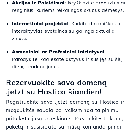
Akcijos ir Paleidimai
: Išryškinkite produktus ar
renginius, kuriems reikalingas skubus dėmesys.
Internetiniai projektai
: Kurkite dinamiškas ir
interaktyvias svetaines su galinga aktualia
žinute.
Asmeniniai ar Profesiniai Iniciatyvai
:
Parodykite, kad esate aktyvus ir susijęs su šių
dienų tendencijomis.
Rezervuokite savo domeną
.jetzt su Hostico šiandien!
Registruokite savo .jetzt domeną su Hostico ir
mėgaukitės saugia bei veiksminga talpinimu,
pritaikytu jūsų poreikiams. Pasirinkite tinkamą
paketą ir susisiekite su mūsų komanda pilnai