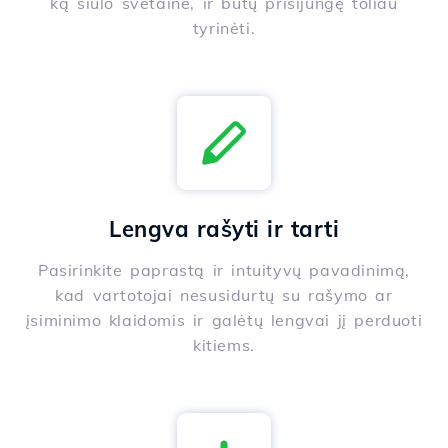
ką siūlo svetainė, ir būtų prisijungę toliau
tyrinėti.
Lengva rašyti ir tarti
Pasirinkite paprastą ir intuityvų pavadinimą,
kad vartotojai nesusidurtų su rašymo ar
įsiminimo klaidomis ir galėtų lengvai jį perduoti
kitiems.