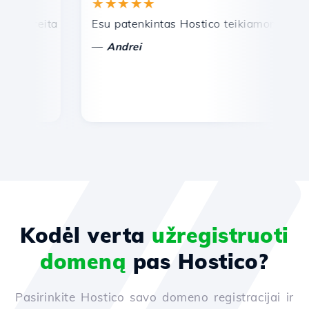
★★★★★
★
reita ir efektyvi techninė pagalba.
Esu patenkintas Hostico teikiamomis paslau
Sv
—
—
Andrei
Kodėl verta
užregistruoti
domeną
pas Hostico?
Pasirinkite Hostico savo domeno registracijai ir