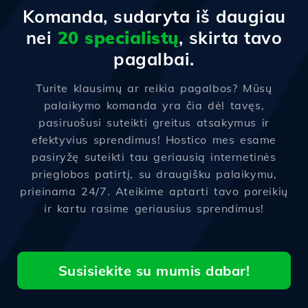
Komanda, sudaryta iš daugiau
nei
20 specialistų
, skirta tavo
pagalbai.
Turite klausimų ar reikia pagalbos? Mūsų
palaikymo komanda yra čia dėl tavęs,
pasiruošusi suteikti greitus atsakymus ir
efektyvius sprendimus! Hostico mes esame
pasiryžę suteikti tau geriausią internetinės
prieglobos patirtį, su draugišku palaikymu,
prieinama 24/7. Ateikime aptarti tavo poreikių
ir kartu rasime geriausius sprendimus!
Susisiekite su mumis dabar!