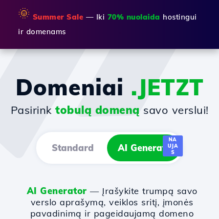
🌞
Summer Sale
— Iki
70% nuolaida
hostingui
ir domenams
Domeniai
.JETZT
Pasirink
tobulą domeną
savo verslui!
NA
Standard
AI Generator
UJA
S
AI Generator
— Įrašykite trumpą savo
verslo aprašymą, veiklos sritį, įmonės
pavadinimą ir pageidaujamą domeno