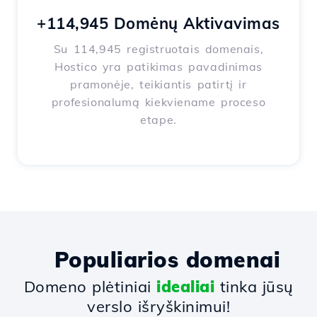
+114,945 Domėnų Aktivavimas
Su 114,945 registruotais domenais,
Hostico yra patikimas pavadinimas
pramonėje, teikiantis patirtį ir
profesionalumą kiekviename proceso
etape.
Populiarios domenai
Domeno plėtiniai
idealiai
tinka jūsų
verslo išryškinimui!