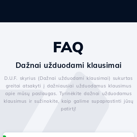
FAQ
Dažnai užduodami klausimai
D.U.F. skyrius (Dažnai užduodami klausimai) sukurtas
greitai atsakyti į dažniausiai užduodamus klausimus
apie mūsų paslaugas. Tyrinėkite dažnai užduodamus
klausimus ir sužinokite, kaip galime supaprastinti jūsų
patirtį!