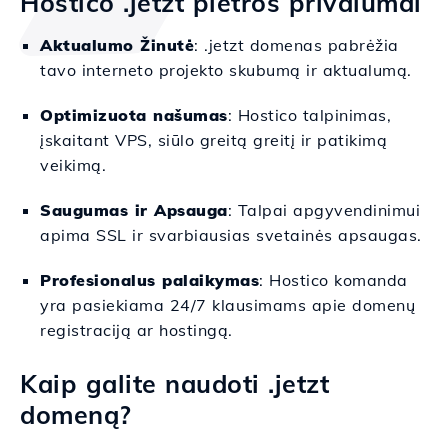
Hostico .jetzt plėtros privalumai
Aktualumo Žinutė
: .jetzt domenas pabrėžia
tavo interneto projekto skubumą ir aktualumą.
Optimizuota našumas
: Hostico talpinimas,
įskaitant VPS, siūlo greitą greitį ir patikimą
veikimą.
Saugumas ir Apsauga
: Talpai apgyvendinimui
apima SSL ir svarbiausias svetainės apsaugas.
Profesionalus palaikymas
: Hostico komanda
yra pasiekiama 24/7 klausimams apie domenų
registraciją ar hostingą.
Kaip galite naudoti .jetzt
domeną?