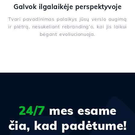
Galvok ilgalaikėje perspektyvoje
Tvari pavadinimas palaikys jūsų verslo augimą
ir plėtrą, nesukeliant rebranding'o, kai jis laikui
bėgant evoliucionuoja.
24/7
mes esame
čia, kad padėtume!