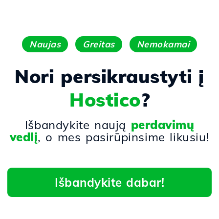
Naujas
Greitas
Nemokamai
Nori persikraustyti į
Hostico
?
Išbandykite naują
perdavimų
vedlį
, o mes pasirūpinsime likusiu!
Išbandykite dabar!