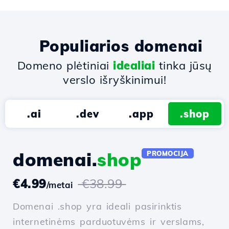
Populiarios domenai
Domeno plėtiniai
idealiai
tinka jūsų
verslo išryškinimui!
.ai
.dev
.app
.shop
domenai.
shop
PROMOCIJA
€4.99
€38.99
/metai
Domenai .shop yra ideali pasirinktis
internetinėms parduotuvėms ir verslams,