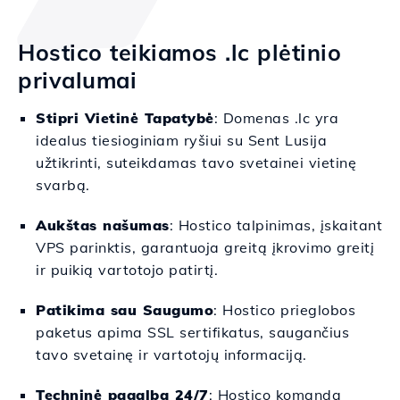
Hostico teikiamos .lc plėtinio
privalumai
Stipri Vietinė Tapatybė
: Domenas .lc yra
idealus tiesioginiam ryšiui su Sent Lusija
užtikrinti, suteikdamas tavo svetainei vietinę
svarbą.
Aukštas našumas
: Hostico talpinimas, įskaitant
VPS parinktis, garantuoja greitą įkrovimo greitį
ir puikią vartotojo patirtį.
Patikima sau Saugumo
: Hostico prieglobos
paketus apima SSL sertifikatus, saugančius
tavo svetainę ir vartotojų informaciją.
Techninė pagalba 24/7
: Hostico komanda