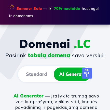
🌞
Summer Sale
— Iki
70% nuolaida
hostingui
ir domenams
Domenai
.LC
Pasirink
tobulą domeną
savo verslui!
NA
Standard
AI Generator
UJA
S
AI Generator
— Įrašykite trumpą savo
verslo aprašymą, veiklos sritį, įmonės
pavadinimą ir pageidaujamą domeno