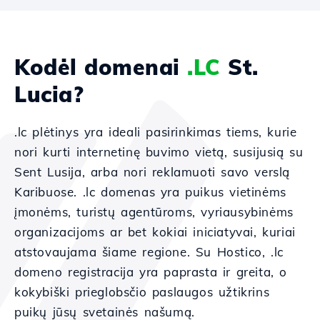
Kodėl domenai
.LC
St.
Lucia?
.lc plėtinys yra ideali pasirinkimas tiems, kurie
nori kurti internetinę buvimo vietą, susijusią su
Sent Lusija, arba nori reklamuoti savo verslą
Karibuose. .lc domenas yra puikus vietinėms
įmonėms, turistų agentūroms, vyriausybinėms
organizacijoms ar bet kokiai iniciatyvai, kuriai
atstovaujama šiame regione. Su Hostico, .lc
domeno registracija yra paprasta ir greita, o
kokybiški prieglobsčio paslaugos užtikrins
puikų jūsų svetainės našumą.