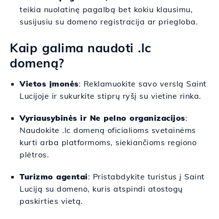
teikia nuolatinę pagalbą bet kokiu klausimu,
susijusiu su domeno registracija ar priegloba.
Kaip galima naudoti .lc
domeną?
Vietos įmonės
: Reklamuokite savo verslą Saint
Lucijoje ir sukurkite stiprų ryšį su vietine rinka.
Vyriausybinės ir Ne pelno organizacijos
:
Naudokite .lc domeną oficialioms svetainėms
kurti arba platformoms, siekiančioms regiono
plėtros.
Turizmo agentai
: Pristabdykite turistus į Saint
Luciją su domeno, kuris atspindi atostogų
paskirties vietą.