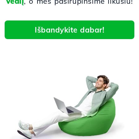
vedlį
, o mes pasirūpinsime likusiu!
Išbandykite dabar!