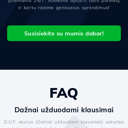
prieinama 24/7. Ateikime aptarti tavo poreikių
ir kartu rasime geriausius sprendimus!
Susisiekite su mumis dabar!
FAQ
Dažnai užduodami klausimai
D.U.F. skyrius (Dažnai užduodami klausimai) sukurtas