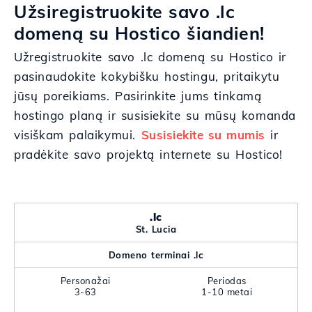
Užsiregistruokite savo .lc
domeną su Hostico šiandien!
Užregistruokite savo .lc domeną su Hostico ir
pasinaudokite kokybišku hostingu, pritaikytu
jūsų poreikiams. Pasirinkite jums tinkamą
hostingo planą ir susisiekite su mūsų komanda
visiškam palaikymui.
Susisiekite su mumis
ir
pradėkite savo projektą internete su Hostico!
.lc
St. Lucia
Domeno terminai .lc
Personažai
Periodas
3-63
1-10 metai