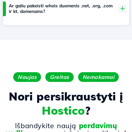
Ar galiu pakeisti whois duomenis .net, .org, .com
ir kt. domenams?
Naujas
Greitas
Nemokamai
Nori persikraustyti į
Hostico
?
Išbandykite naują
perdavimų