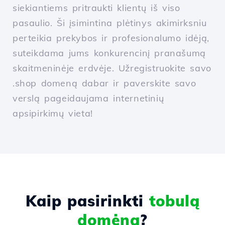
siekiantiems pritraukti klientų iš viso
pasaulio. Ši įsimintina plėtinys akimirksniu
perteikia prekybos ir profesionalumo idėją,
suteikdama jums konkurencinį pranašumą
skaitmeninėje erdvėje. Užregistruokite savo
.shop domeną dabar ir paverskite savo
verslą pageidaujama internetinių
apsipirkimų vieta!
Kaip pasirinkti
tobulą
domėną
?