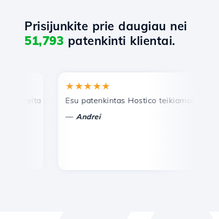
Prisijunkite prie daugiau nei
51,793
patenkinti klientai.
★★★★★
★
reita ir efektyvi techninė pagalba.
Esu patenkintas Hostico teikiamomis paslau
Sve
—
—
Andrei