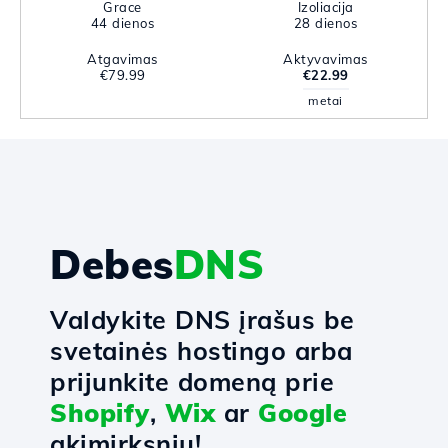
Grace
Izoliacija
44 dienos
28 dienos
Atgavimas
Aktyvavimas
€79.99
€22.99
metai
Debes
DNS
Valdykite DNS įrašus be
svetainės hostingo arba
prijunkite domeną prie
Shopify
,
Wix
ar
Google
akimirksniu!