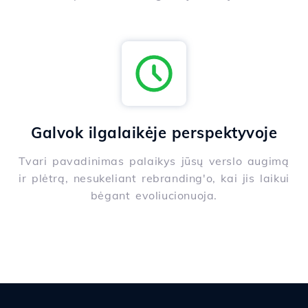
Galvok ilgalaikėje perspektyvoje
Tvari pavadinimas palaikys jūsų verslo augimą
ir plėtrą, nesukeliant rebranding'o, kai jis laikui
bėgant evoliucionuoja.