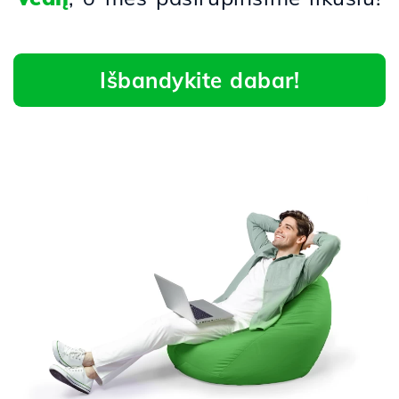
Išbandykite dabar!