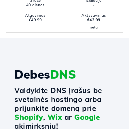
Grace
Izoliacija
40 dienos
-
Atgavimas
Aktyvavimas
€49.99
€43.99
metai
Debes
DNS
Valdykite DNS įrašus be
svetainės hostingo arba
prijunkite domeną prie
Shopify
,
Wix
ar
Google
akimirksniu!