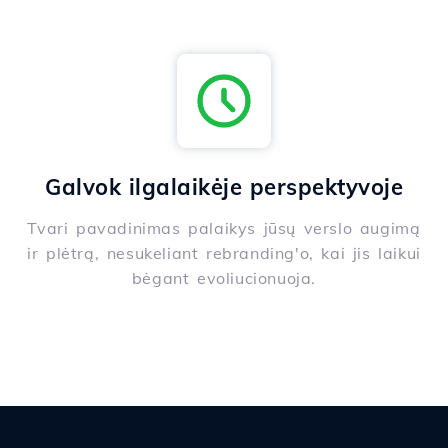
Galvok ilgalaikėje perspektyvoje
Tvari pavadinimas palaikys jūsų verslo augimą
ir plėtrą, nesukeliant rebranding'o, kai jis laikui
bėgant evoliucionuoja.