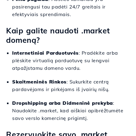
pasirengusi tau padėti 24/7 greitais ir
efektyviais sprendimais.
Kaip galite naudoti .market
domeną?
Internetiniai Parduotuvės
: Pradėkite arba
plėskite virtualią parduotuvę su lengvai
atpažįstamu domeno vardu.
Skaitmeninės Rinkos
: Sukurkite centrą
pardavėjams ir pirkėjams iš įvairių nišų.
Dropshipping arba Didmeninė prekyba
:
Naudokite .market, kad aiškiai apibrėžtumėte
savo verslo komercinę prigimtį.
Rezervuokite savo .market