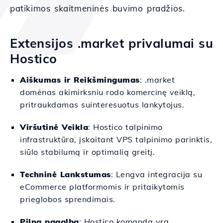
patikimos skaitmeninės buvimo pradžios.
Extensijos .market privalumai su
Hostico
Aiškumas ir Reikšmingumas
: .market
domėnas akimirksniu rodo komercinę veiklą,
pritraukdamas suinteresuotus lankytojus.
Viršutinė Veikla
: Hostico talpinimo
infrastruktūra, įskaitant VPS talpinimo parinktis,
siūlo stabilumą ir optimalią greitį.
Techninė Lankstumas
: Lengva integracija su
eCommerce platformomis ir pritaikytomis
prieglobos sprendimais.
Pilna pagalba
: Hostico komanda yra