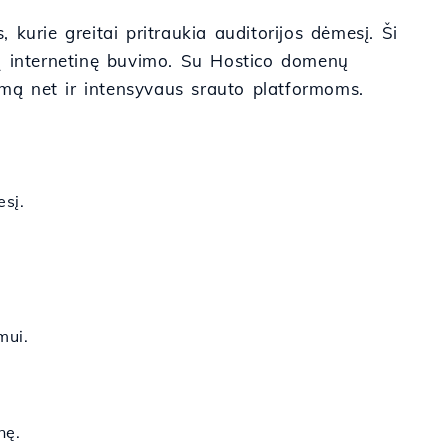
kurie greitai pritraukia auditorijos dėmesį. Ši
amą internetinę buvimo. Su Hostico domenų
umą net ir intensyvaus srauto platformoms.
sį.
mui.
nę.