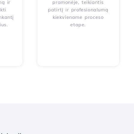
ą ir
pramonėje, teikiantis
kti
patirtį ir profesionalumą
nkantį
kiekviename proceso
ius.
etape.