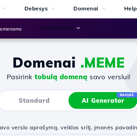
Debesys
Domenai
Help
Tinklaraštis
 domenams
Domenai
.MEME
Pasirink
tobulą domeną
savo verslui!
NAUJAS
Standard
AI Generator
vo verslo aprašymą, veiklos sritį, įmonės pavadi