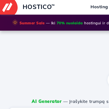
HOSTICO
™
Hosting
🌞
Summer Sale
— Iki
70% nuolaida
hostingui ir
AI Generator
— Įrašykite trumpą sa