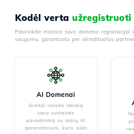
Kodėl verta
užregistruot
Pasirinkite Hostico savo domeno registracijai 
saugumu, garantuotu per akredituotus partneri
AI Domenai
Greitai raskite idealią
savo svetainės
Ne
pavadinimą su mūsų AI
pa
generatoriumi, kuris siūlo
nes