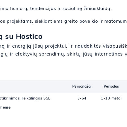
pima humorą, tendencijas ir socialinę žiniasklaidą.
aros projektams, siekiantiems greito poveikio ir matomum
ą su Hostico
ą ir energiją jūsų projektui, ir naudokitės visapusi
ių ir efektyvių sprendimų, skirtų jūsų internetinės ve
Personažai
Periodas
atikrinimas, reikalingas SSL
3-64
1-10 metai
.meme