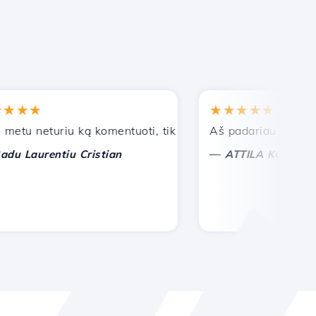
★★
★★★★★
 neturiu ką komentuoti, tik galiu įvertinti. Su ypatinga pa
Aš padariau teisingą pa
—
aurentiu Cristian
ATTILA KOLES