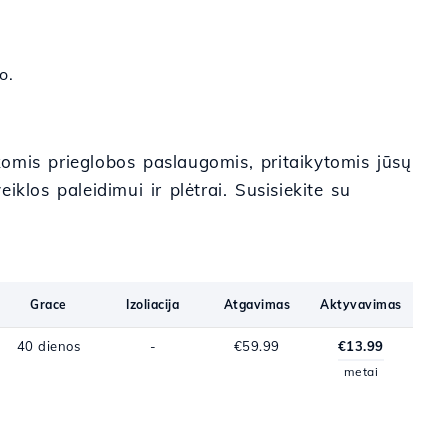
o.
škomis prieglobos paslaugomis, pritaikytomis jūsų
iklos paleidimui ir plėtrai. Susisiekite su
Grace
Izoliacija
Atgavimas
Aktyvavimas
40 dienos
-
€59.99
€13.99
metai