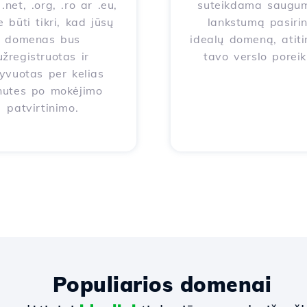
.net, .org, .ro ar .eu,
suteikdama saugum
e būti tikri, kad jūsų
lankstumą pasirin
domenas bus
idealų domeną, atiti
užregistruotas ir
tavo verslo poreik
yvuotas per kelias
nutes po mokėjimo
patvirtinimo.
Populiarios domenai