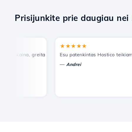
Prisijunkite prie daugiau nei
★★★★★
 kaina, greita ir efektyvi techninė pagalba.
Esu patenkintas Hostico teikiamomi
—
Andrei