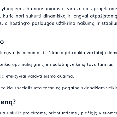
bingiems, humoristiniams ir virusiniams projektams, 
ms, kurie nori sukurti dinamišką ir lengvai atpažįst
as, o hosting'o paslaugos užtikrina našumą ir stabil
co
engvai įsimenamas ir iš karto pritraukia vartotojų dėme
ikia optimalią greitį ir nuolatinį veikimą tavo turiniui.
žia efektyviai valdyti eismo augimą.
teikia specializuotą techninę pagalbą sklandžiam veiki
meną?
am turiniui ir projektams, orientuotiems į plačiąją visuome