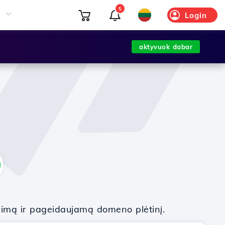
5
Login
aktyvuok dabar
nimą ir pageidaujamą domeno plėtinį.