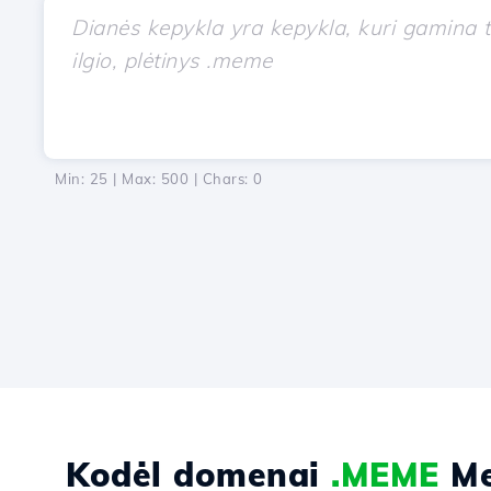
Min: 25 | Max: 500 | Chars:
0
Kodėl domenai
.MEME
Me