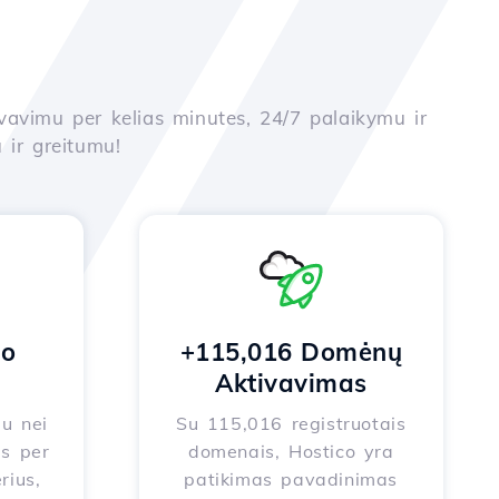
yvavimu per kelias minutes, 24/7 palaikymu ir
 ir greitumu!
no
+115,016 Domėnų
Aktivavimas
au nei
Su 115,016 registruotais
s per
domenais, Hostico yra
rius,
patikimas pavadinimas