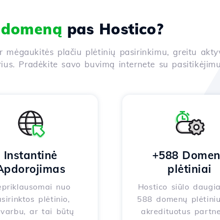
i domeną
pas Hostico?
ir mėgaukitės plačiu plėtinių pasirinkimu, greitu akt
us. Pradėkite savo buvimą internete su pasitikėjimu
Instantinė
+588 Dome
Apdorojimas
plėtiniai
priklausomai nuo
Hostico siūlo daugi
sirinktos plėtinio,
588 domenų plėtiniu
varbu, ar tai būtų
akredituotus partne