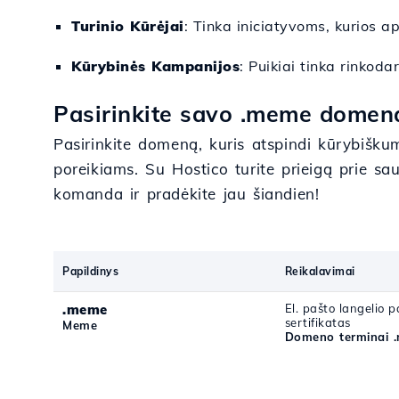
Turinio Kūrėjai
: Tinka iniciatyvoms, kurios a
Kūrybinės Kampanijos
: Puikiai tinka rinkod
Pasirinkite savo .meme domen
Pasirinkite domeną, kuris atspindi kūrybiškum
poreikiams. Su Hostico turite prieigą prie saug
komanda ir pradėkite jau šiandien!
Papildinys
Reikalavimai
.meme
El. pašto langelio p
sertifikatas
Meme
Domeno terminai 