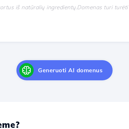
Generuoti AI domenus
me?