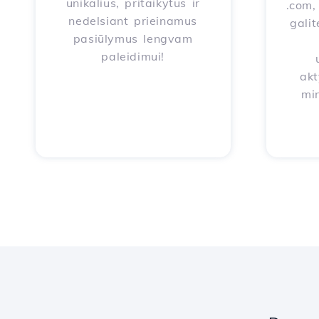
unikalius, pritaikytus ir
.com, 
nedelsiant prieinamus
galit
pasiūlymus lengvam
paleidimui!
akt
mi