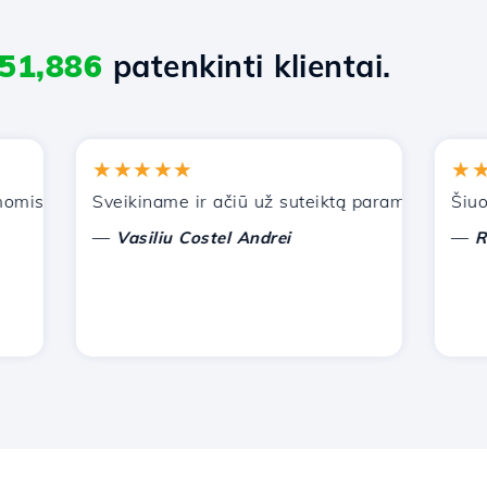
51,886
patenkinti klientai.
★★★★★
★★★
s paslaugomis. Rekomendavau jus kitiems pažįstamiems.
Sveikiname ir ačiū už suteiktą paramą!
Šiuo metu
—
—
Vasiliu Costel Andrei
Radu L