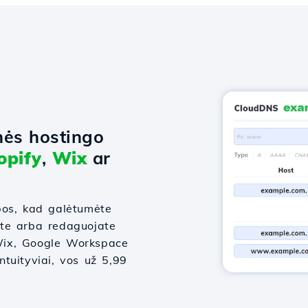
nės hostingo
opify
,
Wix
ar
bos, kad galėtumėte
ate arba redaguojate
, Wix, Google Workspace
intuityviai, vos už 5,99