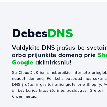
Debes
DNS
Valdykite DNS įrašus be svetai
arba prijunkite domeną prie
Sh
Google
akimirksniu!
Su CloudDNS jums nebereikia interneto prieglo
naudoti domeną. Per kelis paspaudimus sukuri
DNS įrašus ir greitai prijungiate prie Shopify
ar bet kurios kitos išorinės paslaugos. Greitai, 
€ per metus.