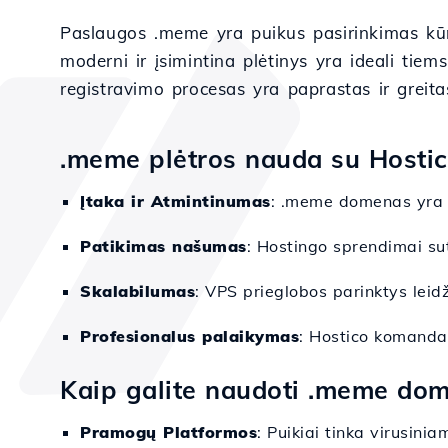
Paslaugos .meme yra puikus pasirinkimas kūry
moderni ir įsimintina plėtinys yra ideali tie
registravimo procesas yra paprastas ir greit
.meme plėtros nauda su Hosti
Įtaka ir Atmintinumas
: .meme domenas yra l
Patikimas našumas
: Hostingo sprendimai sute
Skalabilumas
: VPS prieglobos parinktys leid
Profesionalus palaikymas
: Hostico komanda 
Kaip galite naudoti .meme do
Pramogų Platformos
: Puikiai tinka virusini