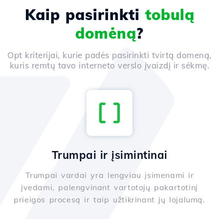
Kaip pasirinkti
tobulą
domėną
?
Opt kriterijai, kurie padės pasirinkti tvirtą domeną,
kuris remtų tavo interneto verslo įvaizdį ir sėkmę.
Trumpai ir įsimintinai
Trumpai vardai yra lengviau įsimenami ir
įvedami, palengvinant vartotojų pakartotinį
prieigos procesą ir taip užtikrinant jų lojalumą.