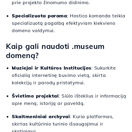
prie projekto žinomumo didinimo.
Specializuota parama
: Hostico komanda teikia
specializuotą pagalbą efektyviam kiekvieno
domeno valdymui.
Kaip gali naudoti .museum
domeną?
Muziejai ir Kultūros Institucijos
: Sukurkite
oficialią internetinę buvimo vietą, skirta
kolekcijų ir parodų pristatymui.
Švietimo projektai
: Siūlo išteklius ir informaciją
apie meną, istoriją ar paveldą.
Skaitmeniniai archyvai
: Kuria platformas,
skirtas kultūrinio turinio išsaugojimui ir
skatinimui.