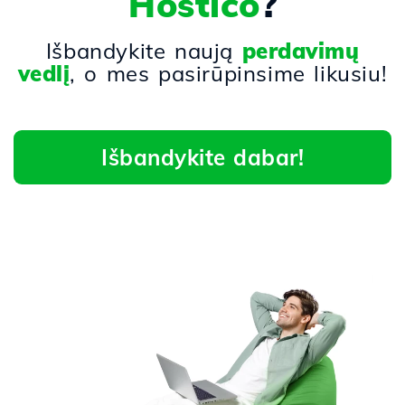
Hostico
?
Išbandykite naują
perdavimų
vedlį
, o mes pasirūpinsime likusiu!
Išbandykite dabar!