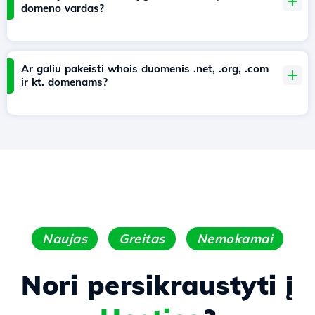
domeno vardas?
Ar galiu pakeisti whois duomenis .net, .org, .com
ir kt. domenams?
Naujas
Greitas
Nemokamai
Nori persikraustyti į