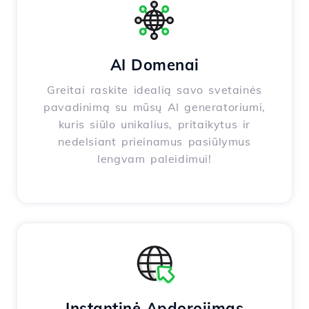
AI Domenai
Greitai raskite idealią savo svetainės
pavadinimą su mūsų AI generatoriumi,
kuris siūlo unikalius, pritaikytus ir
nedelsiant prieinamus pasiūlymus
lengvam paleidimui!
Instantinė Apdorojimas