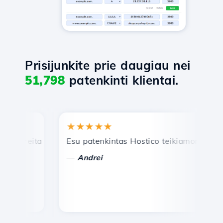
Prisijunkite prie daugiau nei
51,798
patenkinti klientai.
★★★★★
★
reita ir efektyvi techninė pagalba.
Esu patenkintas Hostico teikiamomis paslau
Sv
—
—
Andrei