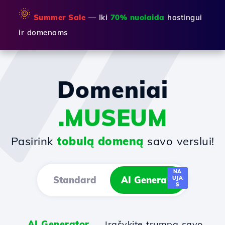
🌞
Summer Sale
— Iki
70% nuolaida
hostingui
ir domenams
Domeniai
.MUSEUM
Pasirink
tobulą domeną
savo verslui!
NA
Standard
AI Generator
UJA
S
AI Generator
— Įrašykite trumpą savo