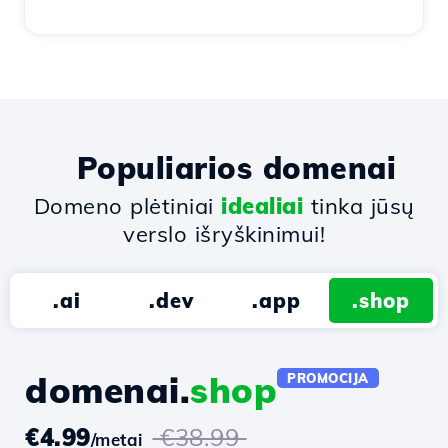
Populiarios domenai
Domeno plėtiniai
idealiai
tinka jūsų
verslo išryškinimui!
.ai
.dev
.app
.shop
domenai.
shop
PROMOCIJA
€4.99
€38.99
/metai