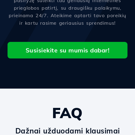
pasiryžę suteikti tau geriausią internetinės
prieglobos patirtį, su draugišku palaikymu,
prieinama 24/7. Ateikime aptarti tavo poreikių
ir kartu rasime geriausius sprendimus!
Susisiekite su mumis dabar!
FAQ
Dažnai užduodami klausimai