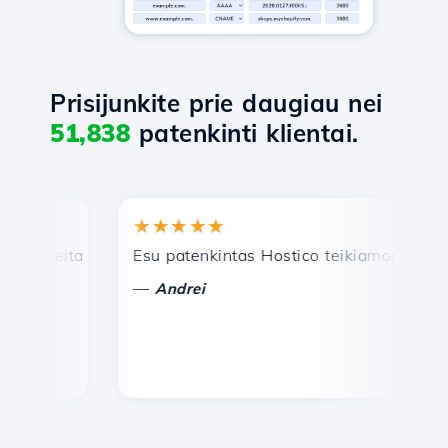
Prisijunkite prie daugiau nei
51,838
patenkinti klientai.
★★★★★
★
reita ir efektyvi techninė pagalba.
Esu patenkintas Hostico teikiamomis paslau
Sve
—
—
Andrei