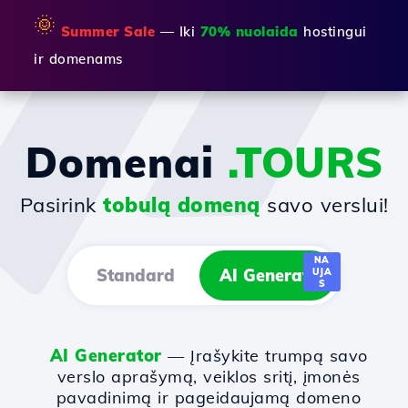
🌞
Summer Sale
— Iki
70% nuolaida
hostingui
ir domenams
Domenai
.TOURS
Pasirink
tobulą domeną
savo verslui!
NA
Standard
AI Generator
UJA
S
AI Generator
— Įrašykite trumpą savo
verslo aprašymą, veiklos sritį, įmonės
pavadinimą ir pageidaujamą domeno