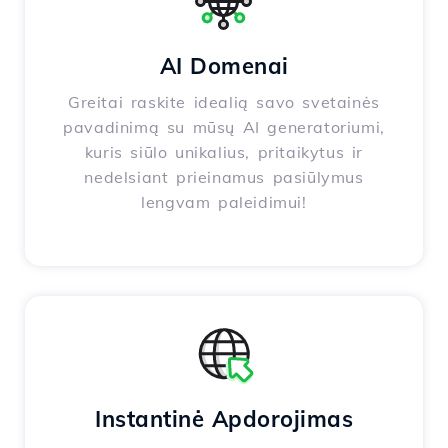
AI Domenai
Greitai raskite idealią savo svetainės
pavadinimą su mūsų AI generatoriumi,
kuris siūlo unikalius, pritaikytus ir
nedelsiant prieinamus pasiūlymus
lengvam paleidimui!
Instantinė Apdorojimas