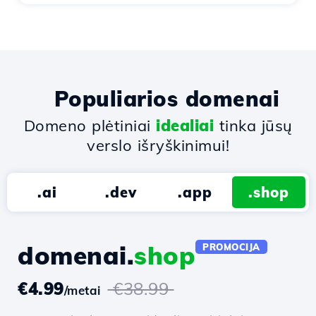
Populiarios domenai
Domeno plėtiniai
idealiai
tinka jūsų
verslo išryškinimui!
.ai
.dev
.app
.shop
domenai.
shop
PROMOCIJA
€4.99
€38.99
/metai