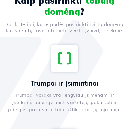
Kaip pasirinkti
tobulą
domėną
?
Opt kriterijai, kurie padės pasirinkti tvirtą domeną,
kuris remtų tavo interneto verslo įvaizdį ir sėkmę.
Trumpai ir įsimintinai
Trumpai vardai yra lengviau įsimenami ir
įvedami, palengvinant vartotojų pakartotinį
prieigos procesą ir taip užtikrinant jų lojalumą.