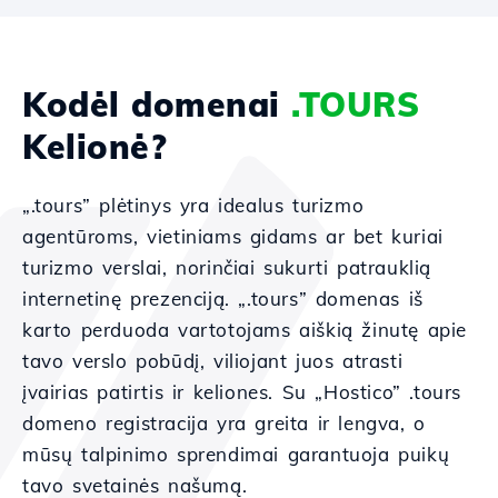
Kodėl domenai
.TOURS
Kelionė?
„.tours” plėtinys yra idealus turizmo
agentūroms, vietiniams gidams ar bet kuriai
turizmo verslai, norinčiai sukurti patrauklią
internetinę prezenciją. „.tours” domenas iš
karto perduoda vartotojams aiškią žinutę apie
tavo verslo pobūdį, viliojant juos atrasti
įvairias patirtis ir keliones. Su „Hostico” .tours
domeno registracija yra greita ir lengva, o
mūsų talpinimo sprendimai garantuoja puikų
tavo svetainės našumą.