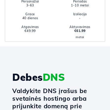
Personažai
Periodas
3-63
1-10 metai
Grace
Izoliacija
40 dienos
-
Atgavimas
Aktyvavimas
€49.99
€61.99
metai
Debes
DNS
Valdykite DNS įrašus be
svetainės hostingo arba
prijunkite domeną prie