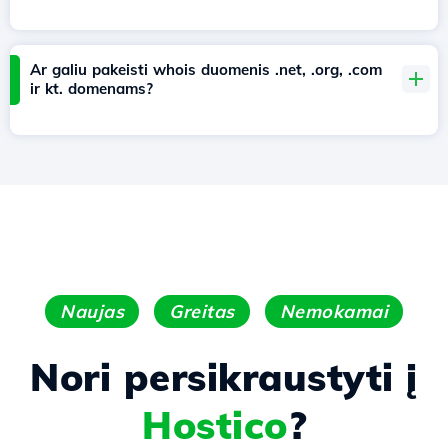
Ar galiu pakeisti whois duomenis .net, .org, .com
ir kt. domenams?
Naujas
Greitas
Nemokamai
Nori persikraustyti į
Hostico
?