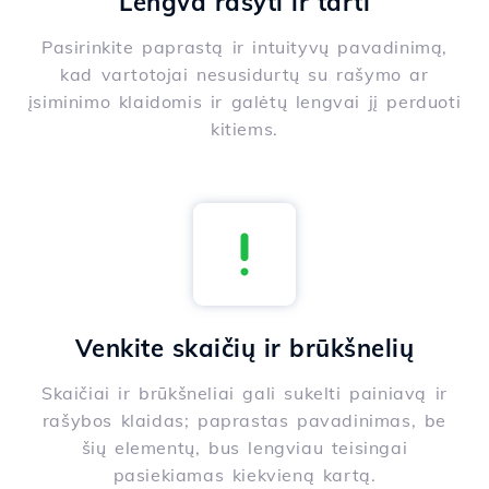
Lengva rašyti ir tarti
Pasirinkite paprastą ir intuityvų pavadinimą,
kad vartotojai nesusidurtų su rašymo ar
įsiminimo klaidomis ir galėtų lengvai jį perduoti
kitiems.
Venkite skaičių ir brūkšnelių
Skaičiai ir brūkšneliai gali sukelti painiavą ir
rašybos klaidas; paprastas pavadinimas, be
šių elementų, bus lengviau teisingai
pasiekiamas kiekvieną kartą.