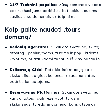
24/7 Techninė pagalba
: Mūsų komanda visada
pasiruošusi jums padėti su bet kokiu klausimu,
susijusiu su domenais ar talpinimu.
Kaip galite naudoti .tours
domeną?
Kelionių Agentūros
: Sukurkite svetainę, skirtą
atostogų pasiūlymams, tūrams ir populiarioms
kryptims, pritraukdami turistus iš viso pasaulio.
Keliautojų Gidai
: Pateikia informaciją apie
ekskursijas su gidu, keliones ir suasmenintas
patirtis keliautojams.
Rezervavimo Platformos
: Sukurkite svetainę,
kur vartotojai gali rezervuoti turus ir
ekskursijas, turėdami domeną, kuris atspindi