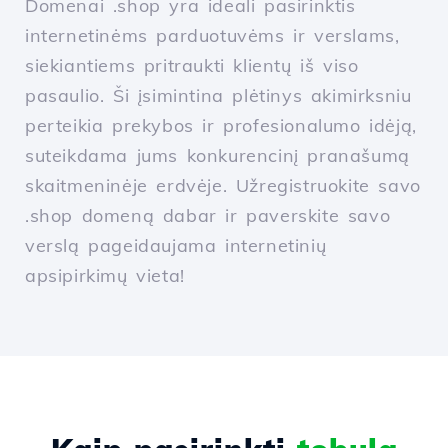
Domenai .shop yra ideali pasirinktis
internetinėms parduotuvėms ir verslams,
siekiantiems pritraukti klientų iš viso
pasaulio. Ši įsimintina plėtinys akimirksniu
perteikia prekybos ir profesionalumo idėją,
suteikdama jums konkurencinį pranašumą
skaitmeninėje erdvėje. Užregistruokite savo
.shop domeną dabar ir paverskite savo
verslą pageidaujama internetinių
apsipirkimų vieta!