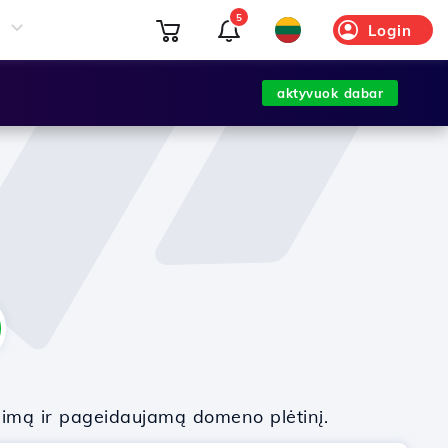
5
Login
aktyvuok dabar
nimą ir pageidaujamą domeno plėtinį.