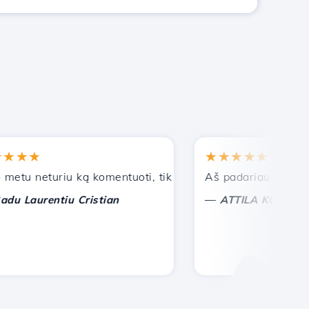
★★
★★★★★
 neturiu ką komentuoti, tik galiu įvertinti. Su ypatinga pa
Aš padariau teisingą pa
—
aurentiu Cristian
ATTILA KOLES