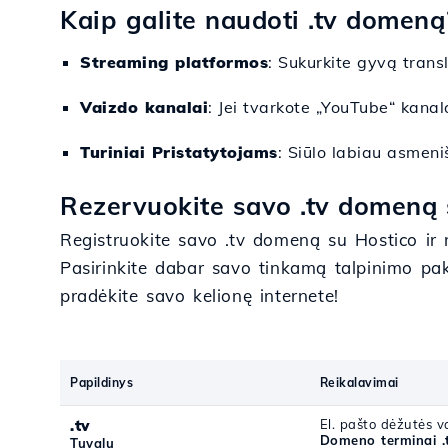
Kaip galite naudoti .tv domeną
Streaming platformos
: Sukurkite gyvą trans
Vaizdo kanalai
: Jei tvarkote „YouTube“ kanal
Turiniai Pristatytojams
: Siūlo labiau asmeniš
Rezervuokite savo .tv domeną 
Registruokite savo .tv domeną su Hostico ir n
Pasirinkite dabar savo tinkamą talpinimo pa
pradėkite savo kelionę internete!
Papildinys
Reikalavimai
.tv
El. pašto dėžutės va
Domeno terminai .
Tuvalu