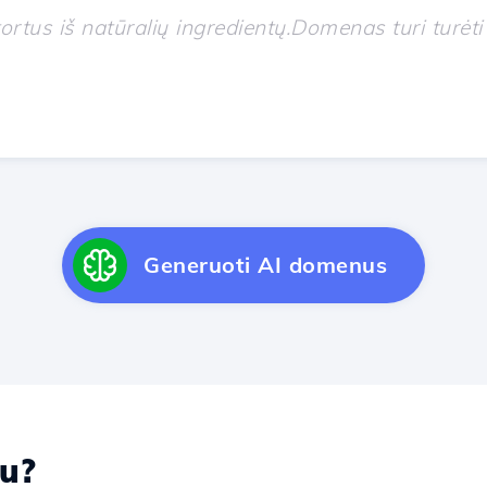
Generuoti AI domenus
u?