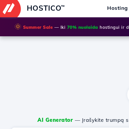
HOSTICO
™
Hosting
🌞
Summer Sale
— Iki
70% nuolaida
hostingui ir
AI Generator
— Įrašykite trumpą sa