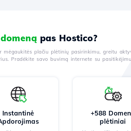
i domeną
pas Hostico?
ir mėgaukitės plačiu plėtinių pasirinkimu, greitu akt
us. Pradėkite savo buvimą internete su pasitikėjimu
Instantinė
+588 Dome
Apdorojimas
plėtiniai