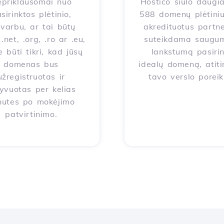
priklausomai nuo
Hostico siūlo daugi
sirinktos plėtinio,
588 domenų plėtiniu
varbu, ar tai būtų
akredituotus partne
.net, .org, .ro ar .eu,
suteikdama saugum
e būti tikri, kad jūsų
lankstumą pasirin
domenas bus
idealų domeną, atiti
užregistruotas ir
tavo verslo poreik
yvuotas per kelias
nutes po mokėjimo
patvirtinimo.