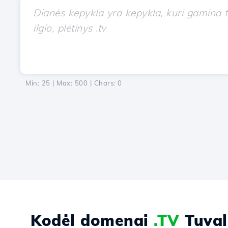
Min: 25 | Max: 500 | Chars:
0
Kodėl domenai
.TV
Tuval