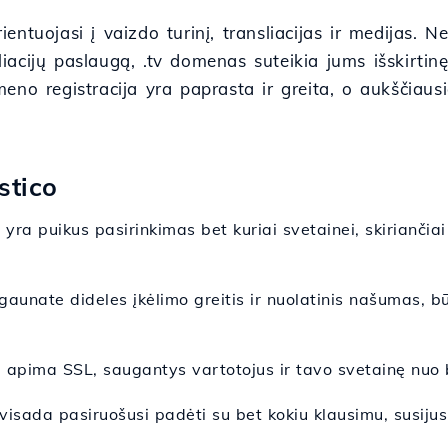
orientuojasi į vaizdo turinį, transliacijas ir medijas
sliacijų paslaugą, .tv domenas suteikia jums išskirti
eno registracija yra paprasta ir greita, o aukščiaus
stico
yra puikus pasirinkimas bet kuriai svetainei, skiriančiai 
gaunate dideles įkėlimo greitis ir nuolatinis našumas, b
i apima SSL, saugantys vartotojus ir tavo svetainę nuo b
sada pasiruošusi padėti su bet kokiu klausimu, susijusi