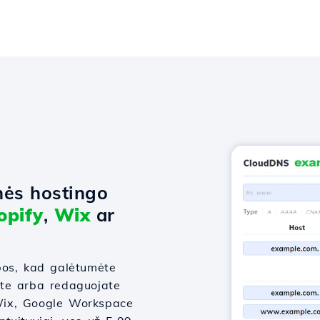
nės hostingo
opify
,
Wix
ar
bos, kad galėtumėte
ate arba redaguojate
, Wix, Google Workspace