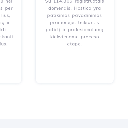
au nei
Su 114,865 registruotais
s per
domenais, Hostico yra
rius,
patikimas pavadinimas
ą ir
pramonėje, teikiantis
kti
patirtį ir profesionalumą
nkantį
kiekviename proceso
ius.
etape.