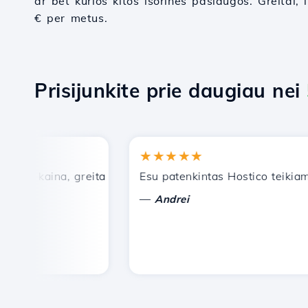
ar bet kurios kitos išorinės paslaugos. Greitai, 
€ per metus.
Prisijunkite prie daugiau nei
★★★★★
 kaina, greita ir efektyvi techninė pagalba.
Esu patenkintas Hostico teikiamom
—
Andrei