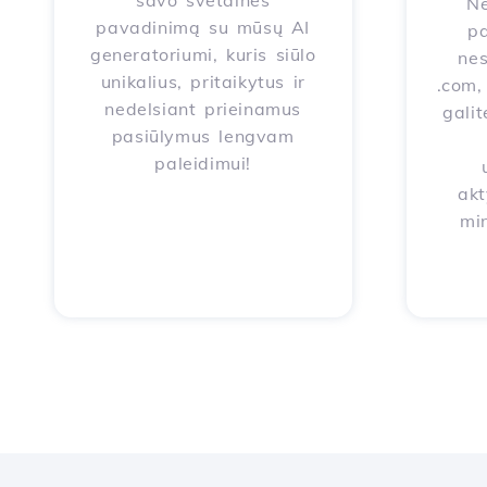
savo svetainės
Ne
pavadinimą su mūsų AI
pa
generatoriumi, kuris siūlo
nes
unikalius, pritaikytus ir
.com, 
nedelsiant prieinamus
galit
pasiūlymus lengvam
paleidimui!
akt
mi