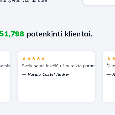
intuityviai, vos už 5,99
51,798
patenkinti klientai.
★★★★★
★★★
is paslaugomis. Rekomendavau jus kitiems pažįstamiems.
Sveikiname ir ačiū už suteiktą paramą!
Šiuo metu
—
—
Vasiliu Costel Andrei
Radu L