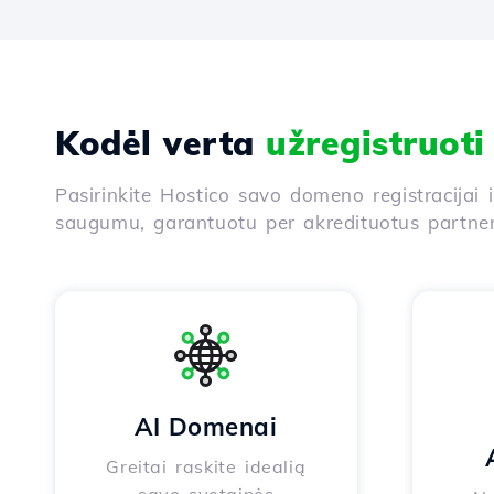
Kodėl verta
užregistruot
Pasirinkite Hostico savo domeno registracijai 
saugumu, garantuotu per akredituotus partneri
AI Domenai
Greitai raskite idealią