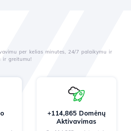
yvavimu per kelias minutes, 24/7 palaikymu ir
 ir greitumu!
no
+114,865 Domėnų
Aktivavimas