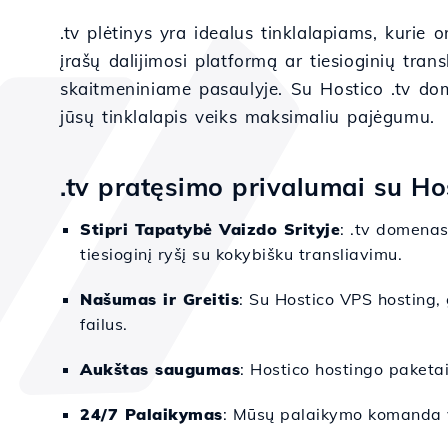
.tv plėtinys yra idealus tinklalapiams, kurie 
įrašų dalijimosi platformą ar tiesioginių tran
skaitmeniniame pasaulyje. Su Hostico .tv dom
jūsų tinklalapis veiks maksimaliu pajėgumu.
.tv pratęsimo privalumai su Ho
Stipri Tapatybė Vaizdo Srityje
: .tv domenas 
tiesioginį ryšį su kokybišku transliavimu.
Našumas ir Greitis
: Su Hostico VPS hosting, 
failus.
Aukštas saugumas
: Hostico hostingo paketa
24/7 Palaikymas
: Mūsų palaikymo komanda vi