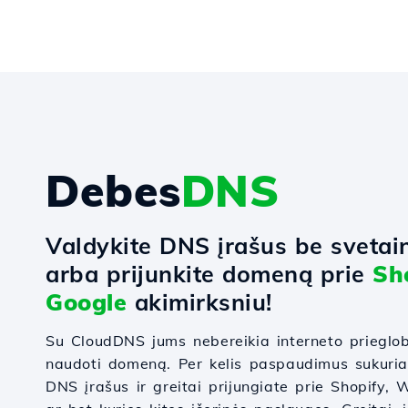
Debes
DNS
Valdykite DNS įrašus be svetai
arba prijunkite domeną prie
Sh
Google
akimirksniu!
Su CloudDNS jums nebereikia interneto prieglo
naudoti domeną. Per kelis paspaudimus sukuri
DNS įrašus ir greitai prijungiate prie Shopify