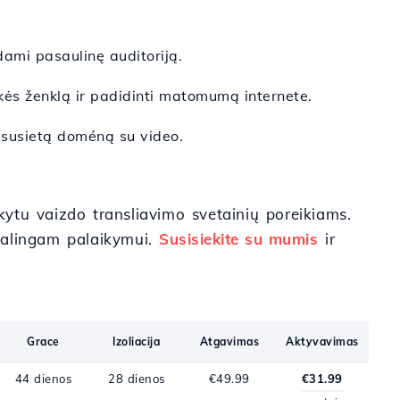
dami pasaulinę auditoriją.
rekės ženklą ir padidinti matomumą internete.
ai susietą doméną su video.
ikytu vaizdo transliavimo svetainių poreikiams.
kalingam palaikymui.
Susisiekite su mumis
ir
Grace
Izoliacija
Atgavimas
Aktyvavimas
44 dienos
28 dienos
€49.99
€31.99