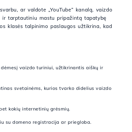
. Nesvarbu, ar valdote „YouTube“ kanalą, vaizdo
nę ir tarptautiniu mastu pripažintą tapatybę
ios klasės talpinimo paslaugos užtikrina, kad
dėmesį vaizdo turiniui, užtikrinantis aiškų ir
ūtinas svetainėms, kurios tvarko didelius vaizdo
et kokių internetinių grėsmių.
u su domeno registracija ar priegloba.