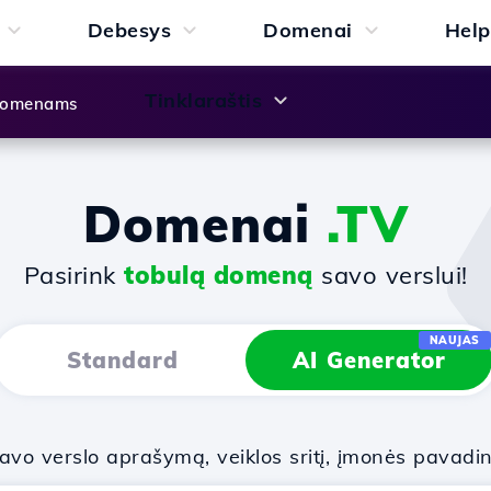
Debesys
Domenai
Help
Tinklaraštis
 domenams
Domenai
.TV
Pasirink
tobulą domeną
savo verslui!
NAUJAS
Standard
AI Generator
vo verslo aprašymą, veiklos sritį, įmonės pavadi