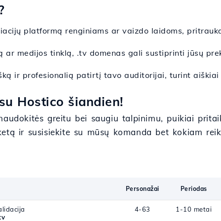
?
liacijų platformą renginiams ar vaizdo laidoms, pritrauk
ą ar medijos tinklą, .tv domenas gali sustiprinti jūsų p
ką ir profesionalią patirtį tavo auditorijai, turint aiški
su Hostico šiandien!
audokitės greitu bei saugiu talpinimu, puikiai prita
ketą ir susisiekite su mūsų komanda bet kokiam rei
Personažai
Periodas
lidacija
4-63
1-10 metai
tv