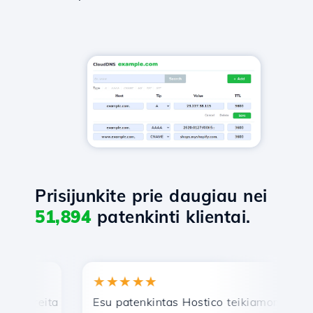
Prisijunkite prie daugiau nei
51,894
patenkinti klientai.
★★★★★
★
reita ir efektyvi techninė pagalba.
Esu patenkintas Hostico teikiamomis paslau
Sv