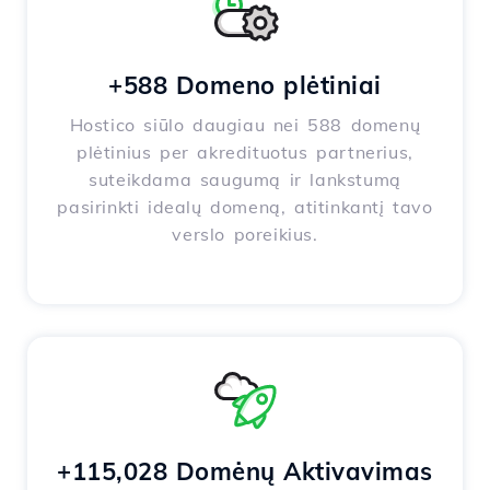
+588 Domeno plėtiniai
Hostico siūlo daugiau nei 588 domenų
plėtinius per akredituotus partnerius,
suteikdama saugumą ir lankstumą
pasirinkti idealų domeną, atitinkantį tavo
verslo poreikius.
+115,028 Domėnų Aktivavimas