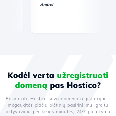
—
—
Andrei
Kodėl verta
užregistruoti
domeną
pas Hostico?
Pasirinkite Hostico savo domeno registracijai ir
mėgaukitės plačiu plėtinių pasirinkimu, greitu
aktyvavimu per kelias minutes, 24/7 palaikymu