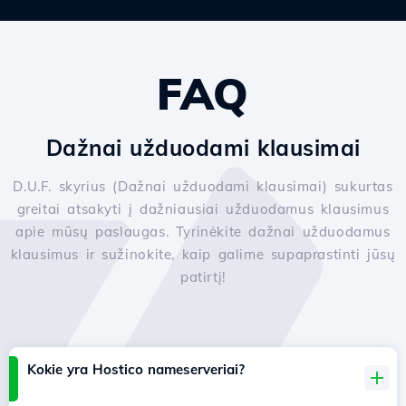
FAQ
Dažnai užduodami klausimai
D.U.F. skyrius (Dažnai užduodami klausimai) sukurtas
greitai atsakyti į dažniausiai užduodamus klausimus
apie mūsų paslaugas. Tyrinėkite dažnai užduodamus
klausimus ir sužinokite, kaip galime supaprastinti jūsų
patirtį!
Kokie yra Hostico nameserveriai?