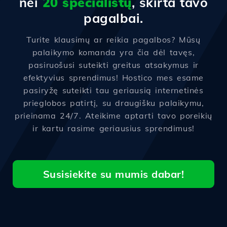
nei
20 specialistų
, skirta tavo
pagalbai.
Turite klausimų ar reikia pagalbos? Mūsų
palaikymo komanda yra čia dėl tavęs,
pasiruošusi suteikti greitus atsakymus ir
efektyvius sprendimus! Hostico mes esame
pasiryžę suteikti tau geriausią internetinės
prieglobos patirtį, su draugišku palaikymu,
prieinama 24/7. Ateikime aptarti tavo poreikių
ir kartu rasime geriausius sprendimus!
Susisiekite su mumis dabar!