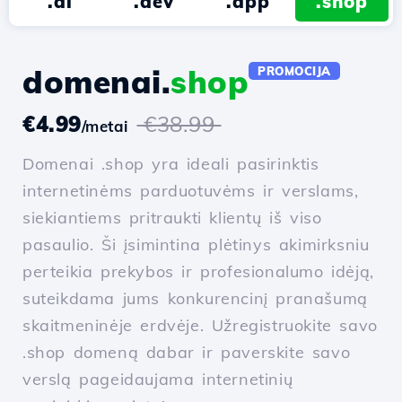
.ai
.dev
.app
.shop
domenai.
shop
PROMOCIJA
€4.99
€38.99
/metai
Domenai .shop yra ideali pasirinktis
internetinėms parduotuvėms ir verslams,
siekiantiems pritraukti klientų iš viso
pasaulio. Ši įsimintina plėtinys akimirksniu
perteikia prekybos ir profesionalumo idėją,
suteikdama jums konkurencinį pranašumą
skaitmeninėje erdvėje. Užregistruokite savo
.shop domeną dabar ir paverskite savo
verslą pageidaujama internetinių