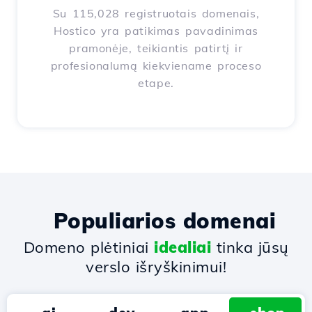
Su 115,028 registruotais domenais,
Hostico yra patikimas pavadinimas
pramonėje, teikiantis patirtį ir
profesionalumą kiekviename proceso
etape.
Populiarios domenai
Domeno plėtiniai
idealiai
tinka jūsų
verslo išryškinimui!