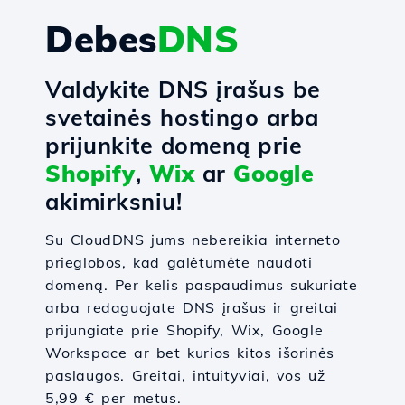
Debes
DNS
Valdykite DNS įrašus be
svetainės hostingo arba
prijunkite domeną prie
Shopify
,
Wix
ar
Google
akimirksniu!
Su CloudDNS jums nebereikia interneto
prieglobos, kad galėtumėte naudoti
domeną. Per kelis paspaudimus sukuriate
arba redaguojate DNS įrašus ir greitai
prijungiate prie Shopify, Wix, Google
Workspace ar bet kurios kitos išorinės
paslaugos. Greitai, intuityviai, vos už
5,99 € per metus.