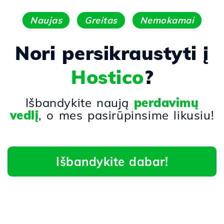
Naujas
Greitas
Nemokamai
Nori persikraustyti į
Hostico
?
Išbandykite naują
perdavimų
vedlį
, o mes pasirūpinsime likusiu!
Išbandykite dabar!