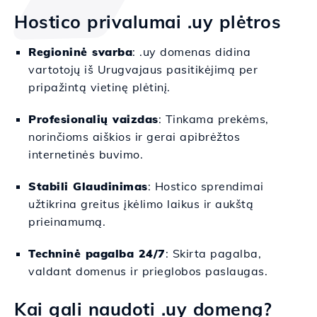
Hostico privalumai .uy plėtros
Regioninė svarba
: .uy domenas didina
vartotojų iš Urugvajaus pasitikėjimą per
pripažintą vietinę plėtinį.
Profesionalių vaizdas
: Tinkama prekėms,
norinčioms aiškios ir gerai apibrėžtos
internetinės buvimo.
Stabili Glaudinimas
: Hostico sprendimai
užtikrina greitus įkėlimo laikus ir aukštą
prieinamumą.
Techninė pagalba 24/7
: Skirta pagalba,
valdant domenus ir prieglobos paslaugas.
Kai gali naudoti .uy domeną?