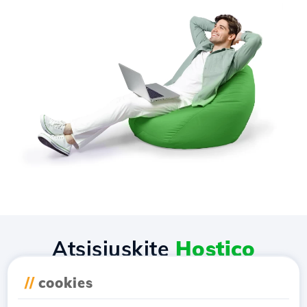
Atsisiųskite
Hostico
programėlę
//
cookies