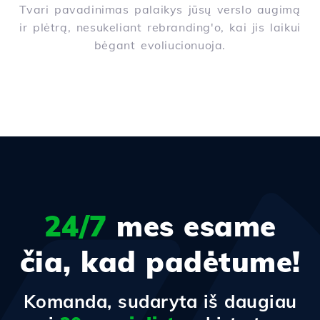
Tvari pavadinimas palaikys jūsų verslo augimą
ir plėtrą, nesukeliant rebranding'o, kai jis laikui
bėgant evoliucionuoja.
24/7
mes esame
čia, kad padėtume!
Komanda, sudaryta iš daugiau