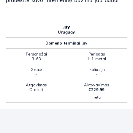
pradėkite savo internetinę buvimo jau dabar!
.uy
Uruguay
Domeno terminai .uy
Personažai
Periodas
3-63
1-1 metai
Grace
Izoliacija
-
-
Atgavimas
Aktyvavimas
Gratuit
€229.99
metai