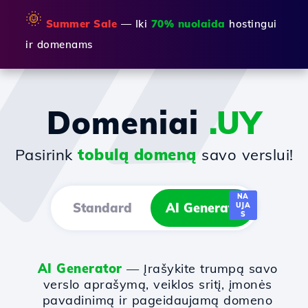
🌞
Summer Sale
— Iki
70% nuolaida
hostingui
ir domenams
Domeniai
.UY
Pasirink
tobulą domeną
savo verslui!
NA
Standard
AI Generator
UJA
S
AI Generator
— Įrašykite trumpą savo
verslo aprašymą, veiklos sritį, įmonės
pavadinimą ir pageidaujamą domeno