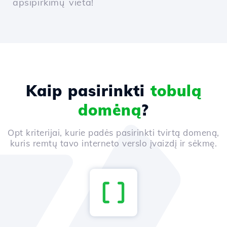
apsipirkimų vieta!
Kaip pasirinkti
tobulą
domėną
?
Opt kriterijai, kurie padės pasirinkti tvirtą domeną,
kuris remtų tavo interneto verslo įvaizdį ir sėkmę.