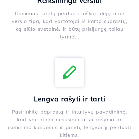
Reikšminga verslui
Domenas turėtų perduoti aiškią idėją apie
verslo tipą, kad vartotojai iš karto suprastų,
ką siūlo svetainė, ir būtų prisijungę toliau
tyrinėti.
Lengva rašyti ir tarti
Pasirinkite paprastą ir intuityvų pavadinimą,
kad vartotojai nesusidurtų su rašymo ar
įsiminimo klaidomis ir galėtų lengvai jį perduoti
kitiems.