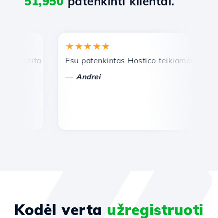
51,950
patenkinti klientai.
★★★★★
★
reita ir efektyvi techninė pagalba.
Esu patenkintas Hostico teikiamomis paslau
Sv
—
Andrei
Kodėl verta
užregistruoti