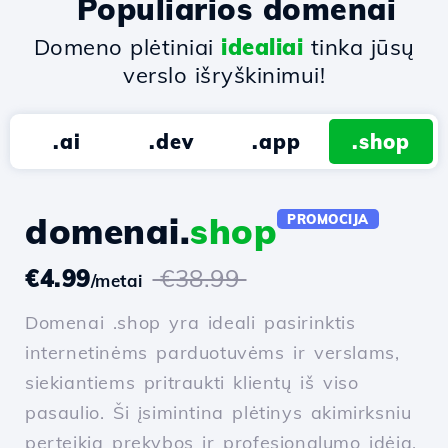
Populiarios domenai
Domeno plėtiniai
idealiai
tinka jūsų
verslo išryškinimui!
.ai
.dev
.app
.shop
domenai.
shop
PROMOCIJA
€4.99
€38.99
/metai
Domenai .shop yra ideali pasirinktis
internetinėms parduotuvėms ir verslams,
siekiantiems pritraukti klientų iš viso
pasaulio. Ši įsimintina plėtinys akimirksniu
perteikia prekybos ir profesionalumo idėją,