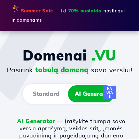
🌞
Summer Sale
— Iki
70% nuolaida
hostingui
ir domenams
Domenai
.VU
Pasirink
tobulą domeną
savo verslui!
NA
Standard
AI Generator
UJA
S
AI Generator
— Įrašykite trumpą savo
verslo aprašymą, veiklos sritį, įmonės
pavadinimą ir pageidaujamą domeno