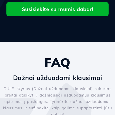
Susisiekite su mumis dabar!
FAQ
Dažnai užduodami klausimai
D.U.F. skyrius (Dažnai užduodami klausimai) sukurtas
greitai atsakyti į dažniausiai užduodamus klausimus
apie mūsų paslaugas. Tyrinėkite dažnai užduodamus
klausimus ir sužinokite, kaip galime supaprastinti jūsų
patirtį!