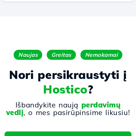
Naujas
Greitas
Nemokamai
Nori persikraustyti į
Hostico
?
Išbandykite naują
perdavimų
vedlį
, o mes pasirūpinsime likusiu!