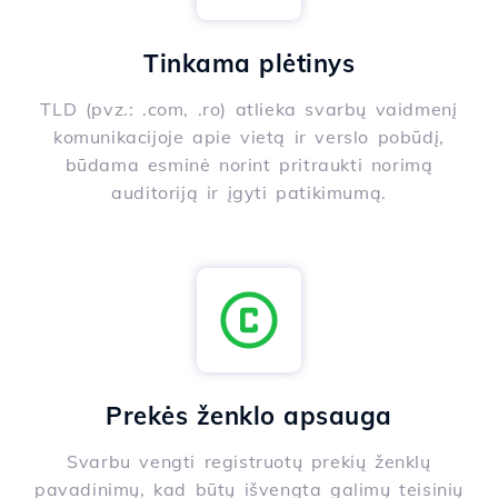
Tinkama plėtinys
TLD (pvz.: .com, .ro) atlieka svarbų vaidmenį
komunikacijoje apie vietą ir verslo pobūdį,
būdama esminė norint pritraukti norimą
auditoriją ir įgyti patikimumą.
Prekės ženklo apsauga
Svarbu vengti registruotų prekių ženklų
pavadinimų, kad būtų išvengta galimų teisinių