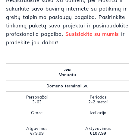
Registruokite savo .vu domeną per Hostico ir
sukurkite savo buvimą internete su patikimų ir
greitų talpinimo paslaugų pagalba. Pasirinkite
tinkamą paketą savo projektui ir pasinaudokite
profesionalia pagalba.
Susisiekite su mumis
ir
pradėkite jau dabar!
.vu
Vanuatu
Domeno terminai .vu
Personažai
Periodas
3-63
2-2 metai
Grace
Izoliacija
-
-
Atgavimas
Aktyvavimas
€79.99
€107.99