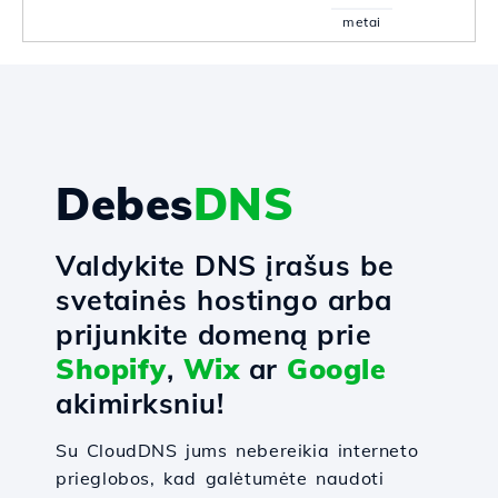
metai
Debes
DNS
Valdykite DNS įrašus be
svetainės hostingo arba
prijunkite domeną prie
Shopify
,
Wix
ar
Google
akimirksniu!
Su CloudDNS jums nebereikia interneto
prieglobos, kad galėtumėte naudoti