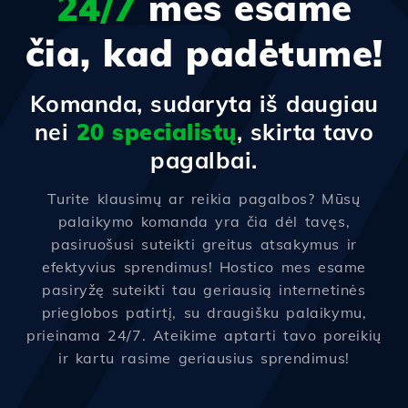
24/7
mes esame
čia, kad padėtume!
Komanda, sudaryta iš daugiau
nei
20 specialistų
, skirta tavo
pagalbai.
Turite klausimų ar reikia pagalbos? Mūsų
palaikymo komanda yra čia dėl tavęs,
pasiruošusi suteikti greitus atsakymus ir
efektyvius sprendimus! Hostico mes esame
pasiryžę suteikti tau geriausią internetinės
prieglobos patirtį, su draugišku palaikymu,
prieinama 24/7. Ateikime aptarti tavo poreikių
ir kartu rasime geriausius sprendimus!