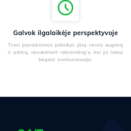
Galvok ilgalaikėje perspektyvoje
Tvari pavadinimas palaikys jūsų verslo augimą
ir plėtrą, nesukeliant rebranding'o, kai jis laikui
bėgant evoliucionuoja.