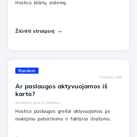
Hostico bilietų sistemą.
Žiūrėti straipsnį
Random
Peržiūros 345
Ar paslaugos aktyvuojamos iš
karto?
Atnaujinta prieš 2 mėnesius
Hostico paslaugos greitai aktyvuojamos po
mokėjimo patvirtinimo ir faktūros išrašymo.