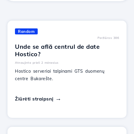
Random
Peržiūros 386
Unde se află centrul de date
Hostico?
Atnaujinta prieš 2 mėnesius
Hostico serveriai talpinami GTS duomenų
centre Bukarešte.
Žiūrėti straipsnį