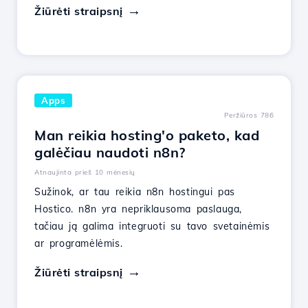
Žiūrėti straipsnį
Apps
Peržiūros 786
Man reikia hosting'o paketo, kad
galėčiau naudoti n8n?
Atnaujinta prieš 10 mėnesių
Sužinok, ar tau reikia n8n hostingui pas
Hostico. n8n yra nepriklausoma paslauga,
tačiau ją galima integruoti su tavo svetainėmis
ar programėlėmis.
Žiūrėti straipsnį