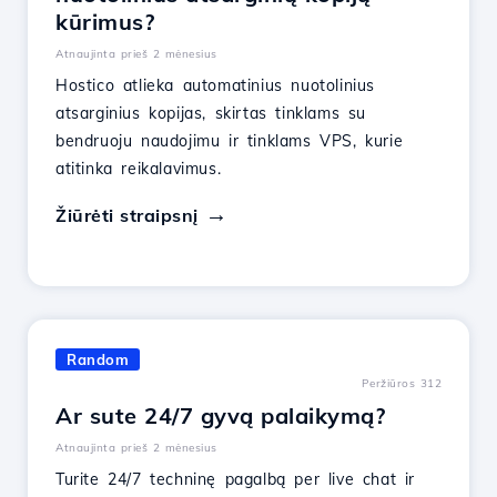
kūrimus?
Atnaujinta prieš 2 mėnesius
Hostico atlieka automatinius nuotolinius
atsarginius kopijas, skirtas tinklams su
bendruoju naudojimu ir tinklams VPS, kurie
atitinka reikalavimus.
Žiūrėti straipsnį
Random
Peržiūros 312
Ar sute 24/7 gyvą palaikymą?
Atnaujinta prieš 2 mėnesius
Turite 24/7 techninę pagalbą per live chat ir