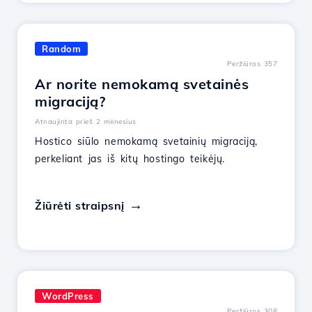
Random
Peržiūros 357
Ar norite nemokamą svetainės
migraciją?
Atnaujinta prieš 2 mėnesius
Hostico siūlo nemokamą svetainių migraciją,
perkeliant jas iš kitų hostingo teikėjų.
Žiūrėti straipsnį
WordPress
Peržiūros 308