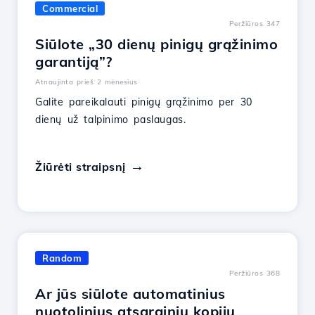
Commercial
Peržiūros 347
Siūlote „30 dienų pinigų grąžinimo
garantiją”?
Atnaujinta prieš 2 mėnesius
Galite pareikalauti pinigų grąžinimo per 30
dienų už talpinimo paslaugas.
Žiūrėti straipsnį
Random
Peržiūros 368
Ar jūs siūlote automatinius
nuotolinius atsarginių kopijų