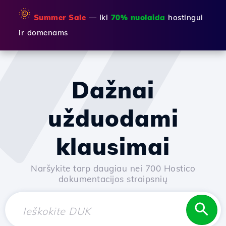
🌞
Summer Sale
— Iki
70% nuolaida
hostingui
ir domenams
Dažnai
užduodami
klausimai
Naršykite tarp daugiau nei 700 Hostico
dokumentacijos straipsnių