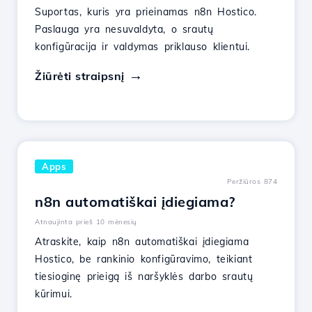
Suportas, kuris yra prieinamas n8n Hostico.
Paslauga yra nesuvaldyta, o srautų
konfigūracija ir valdymas priklauso klientui.
Žiūrėti straipsnį
Apps
Peržiūros 874
n8n automatiškai įdiegiama?
Atnaujinta prieš 10 mėnesių
Atraskite, kaip n8n automatiškai įdiegiama
Hostico, be rankinio konfigūravimo, teikiant
tiesioginę prieigą iš naršyklės darbo srautų
kūrimui.