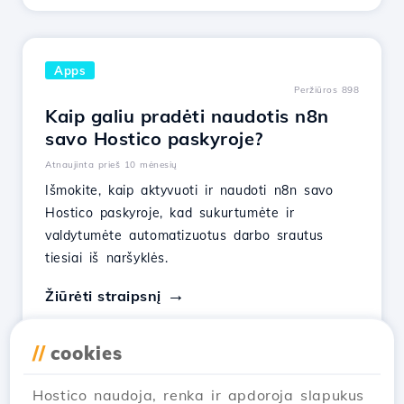
Apps
Peržiūros 898
Kaip galiu pradėti naudotis n8n
savo Hostico paskyroje?
Atnaujinta prieš 10 mėnesių
Išmokite, kaip aktyvuoti ir naudoti n8n savo
Hostico paskyroje, kad sukurtumėte ir
valdytumėte automatizuotus darbo srautus
tiesiai iš naršyklės.
Žiūrėti straipsnį
//
cookies
Hostico naudoja, renka ir apdoroja slapukus