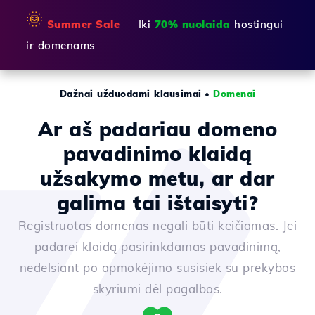
🌞
Summer Sale
— Iki
70% nuolaida
hostingui
ir domenams
Dažnai užduodami klausimai
•
Domenai
Ar aš padariau domeno
pavadinimo klaidą
užsakymo metu, ar dar
galima tai ištaisyti?
Registruotas domenas negali būti keičiamas. Jei
padarei klaidą pasirinkdamas pavadinimą,
nedelsiant po apmokėjimo susisiek su prekybos
skyriumi dėl pagalbos.