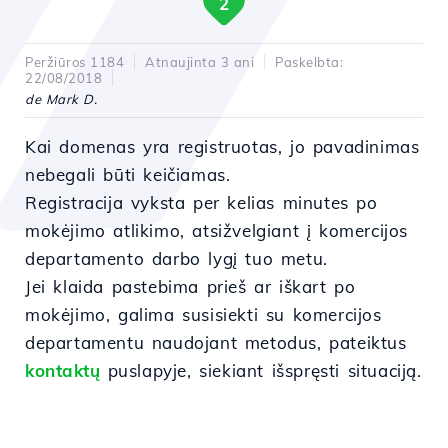
2
Peržiūros 1184
Atnaujinta 3 ani
Paskelbta:
22/08/2018
de Mark D.
Kai domenas yra registruotas, jo pavadinimas
nebegali būti keičiamas.
Registracija vyksta per kelias minutes po
mokėjimo atlikimo, atsižvelgiant į komercijos
departamento darbo lygį tuo metu.
Jei klaida pastebima prieš ar iškart po
mokėjimo, galima susisiekti su komercijos
departamentu naudojant metodus, pateiktus
kontaktų
puslapyje, siekiant išspręsti situaciją.