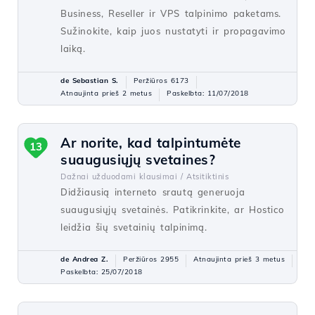
Business, Reseller ir VPS talpinimo paketams.
Sužinokite, kaip juos nustatyti ir propagavimo
laiką.
de Sebastian S.
Peržiūros 6173
Atnaujinta prieš 2 metus
Paskelbta: 11/07/2018
Ar norite, kad talpintumėte
13
suaugusiųjų svetaines?
Dažnai užduodami klausimai /
Atsitiktinis
Didžiausią interneto srautą generuoja
suaugusiųjų svetainės. Patikrinkite, ar Hostico
leidžia šių svetainių talpinimą.
de Andrea Z.
Peržiūros 2955
Atnaujinta prieš 3 metus
Paskelbta: 25/07/2018