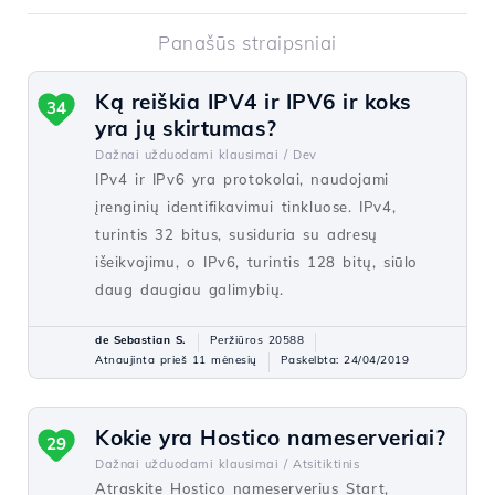
Panašūs straipsniai
Ką reiškia IPV4 ir IPV6 ir koks
34
yra jų skirtumas?
Dažnai užduodami klausimai /
Dev
IPv4 ir IPv6 yra protokolai, naudojami
įrenginių identifikavimui tinkluose. IPv4,
turintis 32 bitus, susiduria su adresų
išeikvojimu, o IPv6, turintis 128 bitų, siūlo
daug daugiau galimybių.
de Sebastian S.
Peržiūros 20588
Atnaujinta prieš 11 mėnesių
Paskelbta: 24/04/2019
Kokie yra Hostico nameserveriai?
29
Dažnai užduodami klausimai /
Atsitiktinis
Atraskite Hostico nameserverius Start,