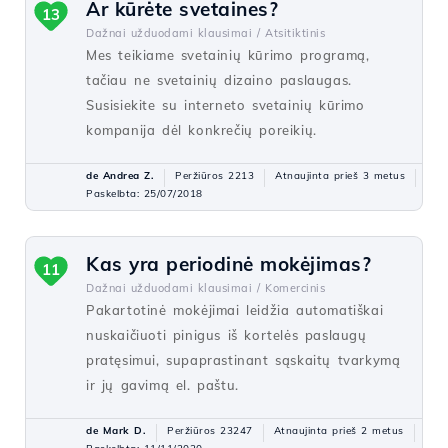
Ar kūrėte svetaines?
13
Dažnai užduodami klausimai /
Atsitiktinis
Mes teikiame svetainių kūrimo programą,
tačiau ne svetainių dizaino paslaugas.
Susisiekite su interneto svetainių kūrimo
kompanija dėl konkrečių poreikių.
de Andrea Z.
Peržiūros 2213
Atnaujinta prieš 3 metus
Paskelbta: 25/07/2018
Kas yra periodinė mokėjimas?
11
Dažnai užduodami klausimai /
Komercinis
Pakartotinė mokėjimai leidžia automatiškai
nuskaičiuoti pinigus iš kortelės paslaugų
pratęsimui, supaprastinant sąskaitų tvarkymą
ir jų gavimą el. paštu.
de Mark D.
Peržiūros 23247
Atnaujinta prieš 2 metus