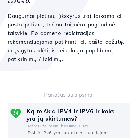
de Mark D.
Daugumai plėtinių (išskyrus .ro) taikoma el.
pašto patikra, tačiau tai nėra pagrindinė
taisyklė. Po domeno registracijos
rekomenduojama patikrinti el. pašto dėžutę,
ar įsigytas plėtinis reikalauja papildomų
patikrinimų / leidimų.
Panašūs straipsniai
Ką reiškia IPV4 ir IPV6 ir koks
34
yra jų skirtumas?
Dažnai užduodami klausimai /
Dev
IPv4 ir IPv6 yra protokolai, naudojami