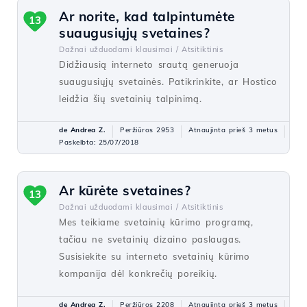
Ar norite, kad talpintumėte
13
suaugusiųjų svetaines?
Dažnai užduodami klausimai /
Atsitiktinis
Didžiausią interneto srautą generuoja
suaugusiųjų svetainės. Patikrinkite, ar Hostico
leidžia šių svetainių talpinimą.
de Andrea Z.
Peržiūros 2953
Atnaujinta prieš 3 metus
Paskelbta: 25/07/2018
Ar kūrėte svetaines?
13
Dažnai užduodami klausimai /
Atsitiktinis
Mes teikiame svetainių kūrimo programą,
tačiau ne svetainių dizaino paslaugas.
Susisiekite su interneto svetainių kūrimo
kompanija dėl konkrečių poreikių.
de Andrea Z.
Peržiūros 2208
Atnaujinta prieš 3 metus