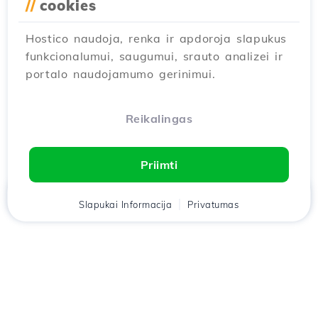
//
cookies
Hostico naudoja, renka ir apdoroja slapukus
funkcionalumui, saugumui, srauto analizei ir
portalo naudojamumo gerinimui.
Reikalingas
Priimti
Namai
Slapukai Informacija
Klientas
Krepšelis
Privatumas
Pokalbis
Meniu
Atsisiųskite
Hostico
programėlę