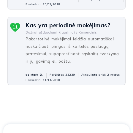
Paskelbta: 25/07/2018
Kas yra periodinė mokėjimas?
11
Dažnai užduodami klausimai /
Komercinis
Pakartotinė mokėjimai leidžia automatiškai
nuskaičiuoti pinigus iš kortelės paslaugų
pratęsimui, supaprastinant sąskaitų tvarkymą
ir jų gavimą el. paštu.
de Mark D.
Peržiūros 23239
Atnaujinta prieš 2 metus
Paskelbta: 11/11/2020