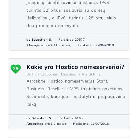
įrenginių identifikavimui tinkluose. IPv4,
turintis 32 bitus, susiduria su adresų
išeikvojimu, o IPv6, turintis 128 bitų, siūlo
daug daugiau galimybių.
de Sebastian S.
Peržiūros 20577
Atnaujinta prieš 11 mėnesių
Paskelbta: 24/04/2019
Kokie yra Hostico nameserveriai?
29
Dažnai užduodami klausimai /
Atsitiktinis
Atraskite Hostico nameserverius Start,
Business, Reseller ir VPS talpinimo paketams.
Sužinokite, kaip juos nustatyti ir propagavimo
laiką.
de Sebastian S.
Peržiūros 6165
Atnaujinta prieš 2 metus
Paskelbta: 11/07/2018