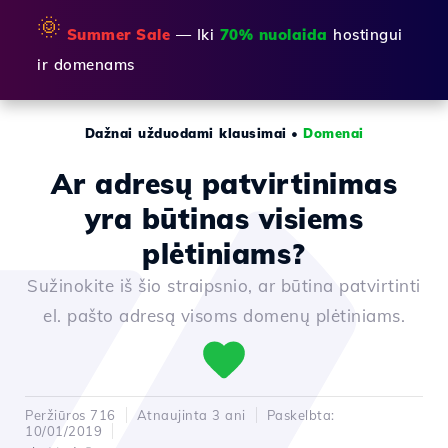
🌞
Summer Sale
— Iki
70% nuolaida
hostingui
ir domenams
Dažnai užduodami klausimai
•
Domenai
Ar adresų patvirtinimas
yra būtinas visiems
plėtiniams?
Sužinokite iš šio straipsnio, ar būtina patvirtinti
el. pašto adresą visoms domenų plėtiniams.
Peržiūros 716
Atnaujinta 3 ani
Paskelbta:
10/01/2019