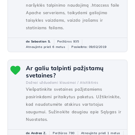
naršyklės talpinimo naudojimą .htaccess faile
Apache serveriams, taikydami galiojimo
taisykles vaizdams, vaizdo įrašams ir
statiniams failams.
de Sebastian S.
Peržiūros 935
Atnaujinta prieš 6 metus
Paskelbta: 09/02/2019
Ar galiu talpinti pažįstamų
svetaines?
Dažnai užduodami klausimai /
Atsitiktinis
Viešpatinkite svetaines pažįstamiems
pasirinkdami pritaikytus paketus. Užtikrinkite,
kad naudotumėte atskirus vartotojus
saugumui. Sužinokite daugiau apie Sąlygas ir
Nuostatas.
de Andrea Z.
Peržiūros 780
Atnaujinta prieš 1 metus