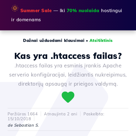
🌞
Summer Sale
— Iki
70% nuolaida
hostingui
ir domenams
Dažnai užduodami klausimai
•
Atsitiktinis
Kas yra .htaccess failas?
.htaccess failas yra esminis įrankis Apache
serverio konfigūracijai, leidžiantis nukreipimus,
direktorijų apsaugą ir prieigos valdymą.
Peržiūros 1664
Atnaujinta 2 ani
Paskelbta:
15/10/2018
de Sebastian S.