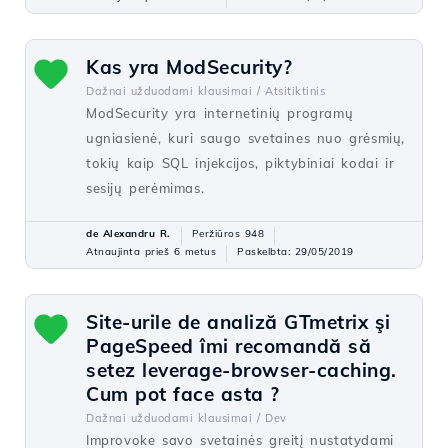
Kas yra ModSecurity?
Dažnai užduodami klausimai /
Atsitiktinis
ModSecurity yra internetinių programų
ugniasienė, kuri saugo svetaines nuo grėsmių,
tokių kaip SQL injekcijos, piktybiniai kodai ir
sesijų perėmimas.
de Alexandru R.
Peržiūros 948
Atnaujinta prieš 6 metus
Paskelbta: 29/05/2019
Site-urile de analiză GTmetrix şi
PageSpeed îmi recomandă să
setez leverage-browser-caching.
Cum pot face asta ?
Dažnai užduodami klausimai /
Dev
Improvoke savo svetainės greitį nustatydami