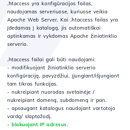
.htaccess yra konfigūracijos failas,
naudojamas serveriuose, kuriuose veikia
Apache Web Server. Kai .htaccess failas yra
įdedamas į katalogą, jis automatiškai
aptinkamas ir vykdomas Apache žiniatinklio
serverio.
.htaccess failai gali būti naudojami:
- modifikuojant žiniatinklio serverio
konfigūraciją, pavyzdžiui, įjungiant/išjungiant
tam tikras funkcijas.
- nukreipiant nuorodas svetainėje /
nukreipiant domeną, subdomeną ir pan.
- apsaugant katalogus naudojant vartotojo
vardą/ slaptažodį.
-
blokuojant IP adresus
.