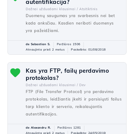
autentifikacija?
Dažnai užduodami klausimai /
Atsitiktinis
Duomenų saugumas yra svarbesnis nei bet
kada anksčiau. Kasdien neriboti duomenys
yra pažeidžiami.
de Sebastian S.
Peržiūros 1506
Atnaujinta prieš 2 metus
Paskelbta: 01/08/2018
Kas yra FTP, failų perdavimo
protokolas?
Dažnai užduodami klausimai /
Dev
FTP (File Transfer Protocol) yra perdavimo
protokolas, leidžiantis įkelti ir parsisiųsti failus
tarp kliento ir serverio, reikalaujantis
autentifikacijos.
de Alexandru R.
Peržiūros 1281
Atnaujinta prieš 2 metus
Paskelbta: 24/05/2019