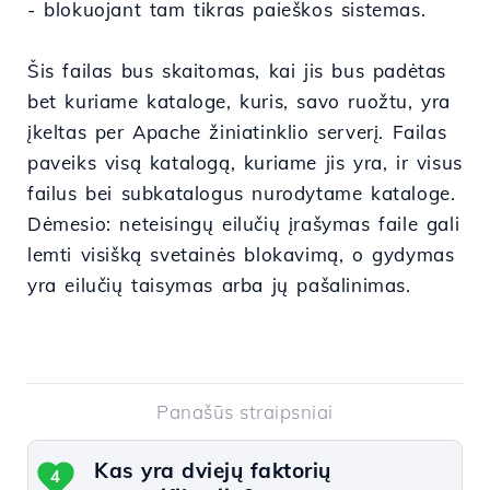
- blokuojant tam tikras paieškos sistemas.
Šis failas bus skaitomas, kai jis bus padėtas
bet kuriame kataloge, kuris, savo ruožtu, yra
įkeltas per Apache žiniatinklio serverį. Failas
paveiks visą katalogą, kuriame jis yra, ir visus
failus bei subkatalogus nurodytame kataloge.
Dėmesio: neteisingų eilučių įrašymas faile gali
lemti visišką svetainės blokavimą, o gydymas
yra eilučių taisymas arba jų pašalinimas.
Panašūs straipsniai
Kas yra dviejų faktorių
4