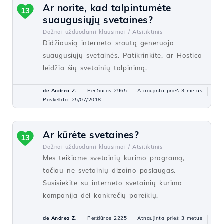
Ar norite, kad talpintumėte
13
suaugusiųjų svetaines?
Dažnai užduodami klausimai /
Atsitiktinis
Didžiausią interneto srautą generuoja
suaugusiųjų svetainės. Patikrinkite, ar Hostico
leidžia šių svetainių talpinimą.
de Andrea Z.
Peržiūros 2965
Atnaujinta prieš 3 metus
Paskelbta: 25/07/2018
Ar kūrėte svetaines?
13
Dažnai užduodami klausimai /
Atsitiktinis
Mes teikiame svetainių kūrimo programą,
tačiau ne svetainių dizaino paslaugas.
Susisiekite su interneto svetainių kūrimo
kompanija dėl konkrečių poreikių.
de Andrea Z.
Peržiūros 2225
Atnaujinta prieš 3 metus