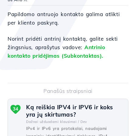
Papildomo antruojo kontakto galima atlikti
per kliento paskyrą.
Norint pridėti antrinį kontaktą, galite sekti
žingsnius, aprašytus vadove:
Antrinio
kontakto pridėjimas (Subkontaktas).
Panašūs straipsniai
Ką reiškia IPV4 ir IPV6 ir koks
34
yra jų skirtumas?
Dažnai užduodami klausimai /
Dev
IPv4 ir IPv6 yra protokolai, naudojami