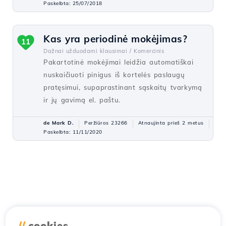
Paskelbta: 25/07/2018
Kas yra periodinė mokėjimas?
11
Dažnai užduodami klausimai /
Komercinis
Pakartotinė mokėjimai leidžia automatiškai
nuskaičiuoti pinigus iš kortelės paslaugų
pratęsimui, supaprastinant sąskaitų tvarkymą
ir jų gavimą el. paštu.
de Mark D.
Peržiūros 23266
Atnaujinta prieš 2 metus
Paskelbta: 11/11/2020
//
cookies