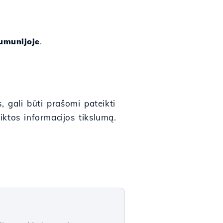
umunijoje
.
s, gali būti prašomi pateikti
ktos informacijos tikslumą.