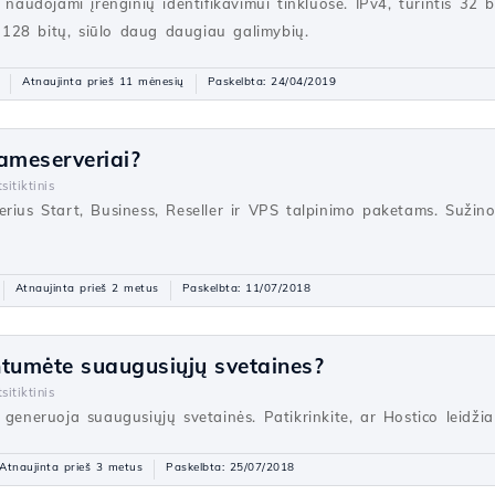
 naudojami įrenginių identifikavimui tinkluose. IPv4, turintis 32 
is 128 bitų, siūlo daug daugiau galimybių.
Atnaujinta prieš 11 mėnesių
Paskelbta: 24/04/2019
ameserveriai?
sitiktinis
rius Start, Business, Reseller ir VPS talpinimo paketams. Sužinok
Atnaujinta prieš 2 metus
Paskelbta: 11/07/2018
intumėte suaugusiųjų svetaines?
sitiktinis
 generuoja suaugusiųjų svetainės. Patikrinkite, ar Hostico leidžia
Atnaujinta prieš 3 metus
Paskelbta: 25/07/2018