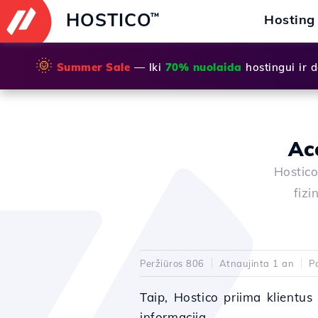
HOSTICO
™
Hosting
🌞
Summer Sale
— Iki
70% nuolaida
hostingui ir
Ac
Hostico
fizi
Peržiūros 806
Atnaujinta 1 an
P
Taip, Hostico priima klientus 
informaciją.