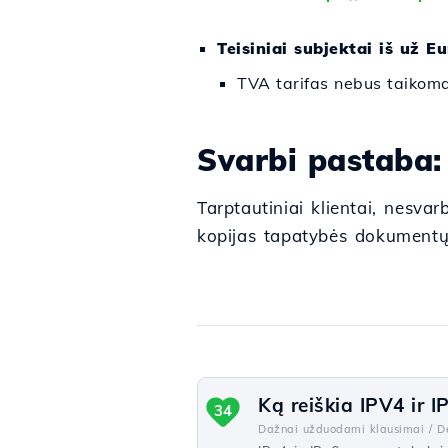
Teisiniai subjektai iš už E
TVA tarifas nebus taikom
Svarbi pastaba:
Tarptautiniai klientai, nesvar
kopijas tapatybės dokumentų 
Ką reiškia IPV4 ir I
34
Dažnai užduodami klausimai /
D