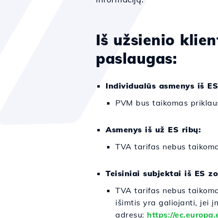
Iš užsienio klien
paslaugas:
Individualūs asmenys iš ES
PVM bus taikomas priklaus
Asmenys iš už ES ribų:
TVA tarifas nebus taikom
Teisiniai subjektai iš ES z
TVA tarifas nebus taikom
išimtis yra galiojanti, j
adresu:
https://ec.europa