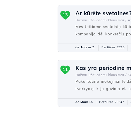
Ar kūrėte svetaines
13
Dažnai užduodami klausimai /
At
Mes teikiame svetainių kūri
kompanija dėl konkrečių por
de Andrea Z.
Peržiūros 2213
Kas yra periodinė 
11
Dažnai užduodami klausimai /
K
Pakartotinė mokėjimai leidž
tvarkymą ir jų gavimą el. p
de Mark D.
Peržiūros 23247