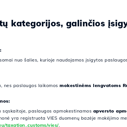
tų kategorijos, galinčios įsig
:
omai nuo šalies, kurioje naudojamos įsigytos paslaugos
a, nes paslaugos laikomos
mokestinėms lengvatoms R
onos:
a sąskaitoje, paslaugos apmokestinamos
apversto apm
ei įmonė yra registruota VIES duomenų bazėje mokėjimo me
.eu/taxation_customs/vies/
.