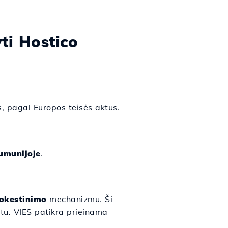
yti Hostico
, pagal Europos teisės aktus.
umunijoje
.
okestinimo
mechanizmu. Ši
tu. VIES patikra prieinama