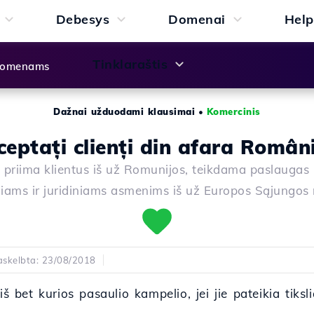
Debesys
Domenai
Help
Tinklaraštis
 domenams
Dažnai užduodami klausimai
•
Komercinis
ceptați clienți din afara Români
 priima klientus iš už Romunijos, teikdama paslauga
niams ir juridiniams asmenims iš už Europos Sąjungos 
askelbta: 23/08/2018
iš bet kurios pasaulio kampelio, jei jie pateikia tiks