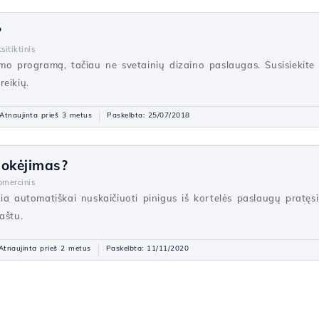
?
sitiktinis
mo programą, tačiau ne svetainių dizaino paslaugas. Susisiekite 
eikių.
Atnaujinta prieš 3 metus
Paskelbta: 25/07/2018
mokėjimas?
omercinis
ia automatiškai nuskaičiuoti pinigus iš kortelės paslaugų pratęs
aštu.
Atnaujinta prieš 2 metus
Paskelbta: 11/11/2020