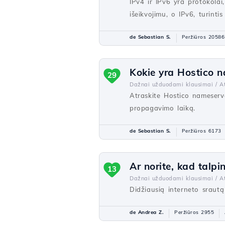
IPv4 ir IPv6 yra protokolai,
išeikvojimu, o IPv6, turint
de Sebastian S.
Peržiūros 20586
Kokie yra Hostico n
29
Dažnai užduodami klausimai /
At
Atraskite Hostico nameserve
propagavimo laiką.
de Sebastian S.
Peržiūros 6173
Ar norite, kad talp
13
Dažnai užduodami klausimai /
At
Didžiausią interneto srautą
de Andrea Z.
Peržiūros 2955