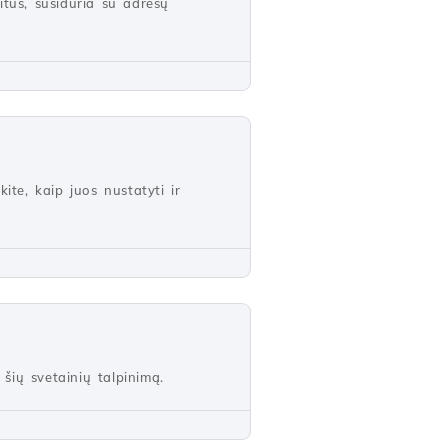
bitus, susiduria su adresų
ite, kaip juos nustatyti ir
 šių svetainių talpinimą.