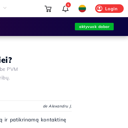
5
Login
aktyvuok dabar
ei?
s be PVM
ribų.
de Alexandru J.
lią ir patikrinamą kontaktinę