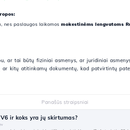
uropos:
a, nes paslaugos laikomos
mokestinėms lengvatoms R
bu, ar tai būtų fiziniai asmenys, ar juridiniai asmeny
ar kitų atitinkamų dokumentų, kad patvirtintų patei
Panašūs straipsniai
PV6 ir koks yra jų skirtumas?
ev