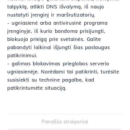
talpyklą, atlikti DNS išvalymą, iš naujo
nustatyti įrenginį ir maršrutizatorių.
- ugniasienė arba antivirusinė programa
įrenginyje, iš kurio bandoma prisijungti,
blokuoja prieigą prie svetainės. Galite
pabandyti laikinai išjungti šias paslaugas
patikrinimui.
- galimas blokavimas prieglobos serverio
ugniasienėje. Norėdami tai patikrinti, turėsite
susisiekti su technine pagalba, kad
patikrintumėte situaciją.
Panašūs straipsniai