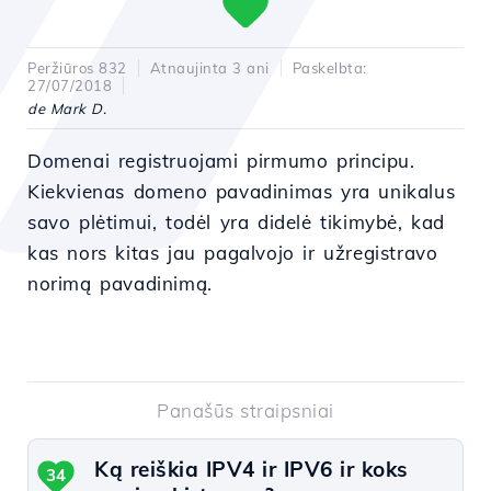
Peržiūros 832
Atnaujinta 3 ani
Paskelbta:
27/07/2018
de Mark D.
Domenai registruojami pirmumo principu.
Kiekvienas domeno pavadinimas yra unikalus
savo plėtimui, todėl yra didelė tikimybė, kad
kas nors kitas jau pagalvojo ir užregistravo
norimą pavadinimą.
Panašūs straipsniai
Ką reiškia IPV4 ir IPV6 ir koks
34