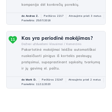
kompanija dėl konkrečių poreikių.
de Andrea Z.
Peržiūros 2217
Atnaujinta prieš 3 metus
Paskelbta: 25/07/2018
Kas yra periodinė mokėjimas?
11
Dažnai užduodami klausimai /
Komercinis
Pakartotinė mokėjimai leidžia automatiškai
nuskaičiuoti pinigus iš kortelės paslaugų
pratęsimui, supaprastinant sąskaitų tvarkymą
ir jų gavimą el. paštu.
de Mark D.
Peržiūros 23247
Atnaujinta prieš 2 metus
Paskelbta: 11/11/2020