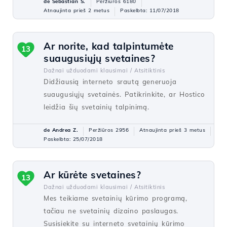
de Sebastian S.
Peržiūros 6180
Atnaujinta prieš 2 metus
Paskelbta: 11/07/2018
Ar norite, kad talpintumėte
13
suaugusiųjų svetaines?
Dažnai užduodami klausimai /
Atsitiktinis
Didžiausią interneto srautą generuoja
suaugusiųjų svetainės. Patikrinkite, ar Hostico
leidžia šių svetainių talpinimą.
de Andrea Z.
Peržiūros 2956
Atnaujinta prieš 3 metus
Paskelbta: 25/07/2018
Ar kūrėte svetaines?
13
Dažnai užduodami klausimai /
Atsitiktinis
Mes teikiame svetainių kūrimo programą,
tačiau ne svetainių dizaino paslaugas.
Susisiekite su interneto svetainių kūrimo