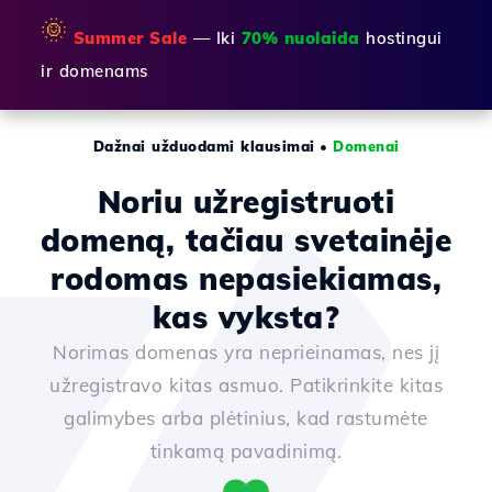
🌞
Summer Sale
— Iki
70% nuolaida
hostingui
ir domenams
Dažnai užduodami klausimai
•
Domenai
Noriu užregistruoti
domeną, tačiau svetainėje
rodomas nepasiekiamas,
kas vyksta?
Norimas domenas yra neprieinamas, nes jį
užregistravo kitas asmuo. Patikrinkite kitas
galimybes arba plėtinius, kad rastumėte
tinkamą pavadinimą.