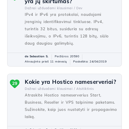
yra jų skirtumas?
Dažnai užduodami klausimai /
Dev
IPv4 ir IPv6 yra protokolai, naudojami
įrenginių identifikavimui tinkluose. IPv4,
turintis 32 bitus, susiduria su adresų
išeikvojimu, o IPv6, turintis 128 bitų, siūlo
daug daugiau galimybių.
de Sebastian S.
Peržiūros 20590
Atnaujinta prieš 11 mėnesių
Paskelbta: 24/04/2019
Kokie yra Hostico nameserveriai?
29
Dažnai užduodami klausimai /
Atsitiktinis
Atraskite Hostico nameserverius Start,
Business, Reseller ir VPS talpinimo paketams.
Sužinokite, kaip juos nustatyti ir propagavimo
laiką.