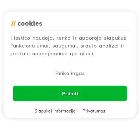
//
cookies
Hostico naudoja, renka ir apdoroja slapukus
funkcionalumui, saugumui, srauto analizei ir
portalo naudojamumo gerinimui.
Reikalingas
Priimti
Namai
Slapukai Informacija
Klientas
Krepšelis
Privatumas
Pokalbis
Meniu